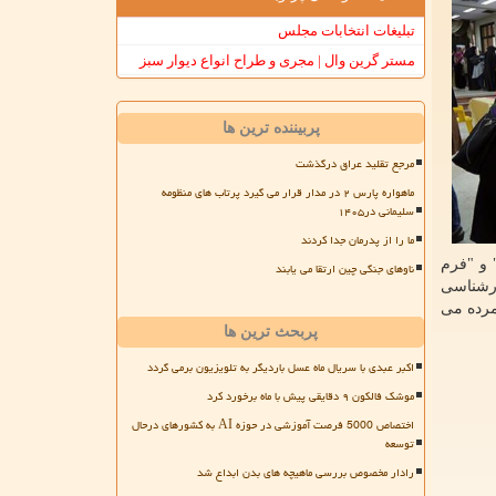
تبلیغات انتخابات مجلس
مستر گرین وال | مجری و طراح انواع دیوار سبز
پربیننده ترین ها
مرجع تقلید عراق درگذشت
ماهواره پارس ۲ در مدار قرار می گیرد پرتاب های منظومه
سلیمانی در۱۴۰۵
ما را از پدرمان جدا کردند
خ ۳۱ شهریور ماه سال جاری" و "فرم
ناوهای جنگی چین ارتقا می یابند
ارشناسی
شمرده می
پربحث ترین ها
اکبر عبدی با سریال ماه عسل باردیگر به تلویزیون برمی گردد
موشک فالکون ۹ دقایقی پیش با ماه برخورد کرد
اختصاص 5000 فرصت آموزشی در حوزه AI به کشورهای درحال
توسعه
رادار مخصوص بررسی ماهیچه های بدن ابداع شد