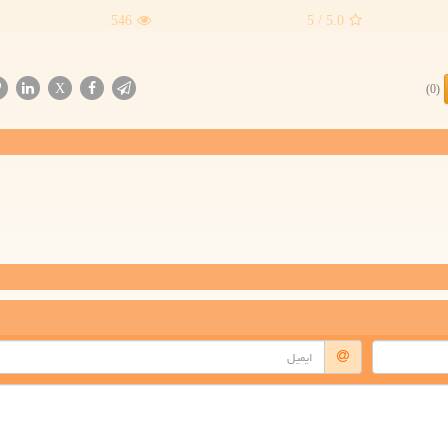
546
/ 5
5.0
X
(0)