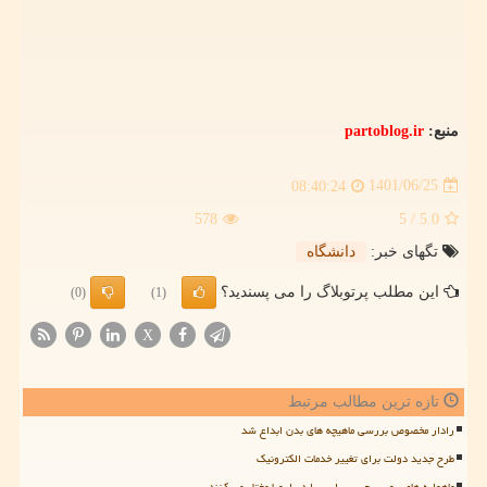
منبع:
partoblog.ir
1401/06/25
08:40:24
578
/ 5
5.0
تگهای خبر:
دانشگاه
این مطلب پرتوبلاگ را می پسندید؟
(0)
(1)
X
تازه ترین مطالب مرتبط
رادار مخصوص بررسی ماهیچه های بدن ابداع شد
طرح جدید دولت برای تغییر خدمات الکترونیک
ماهواره های روسی جی پی اس را در اروپا مختل می کنند