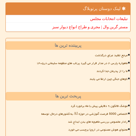
لینک دوستان پرتوبلاگ
تبلیغات انتخابات مجلس
مستر گرین وال | مجری و طراح انواع دیوار سبز
پربیننده ترین ها
مرجع تقلید عراق درگذشت
ماهواره پارس ۲ در مدار قرار می گیرد پرتاب های منظومه سلیمانی در۱۴۰۵
ما را از پدرمان جدا کردند
ناوهای جنگی چین ارتقا می یابند
پربحث ترین ها
موشک فالکون ۹ دقایقی پیش با ماه برخورد کرد
اختصاص 5000 فرصت آموزشی در حوزه AI به کشورهای درحال توسعه
رادار مخصوص بررسی ماهیچه های بدن ابداع شد
محتوای هوش مصنوعی در اروپا برچسب می خورد