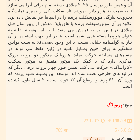
آن و همین طور در سال ۲۰۲۵ میلادی نسخه تمام برقی آنرا می سازد
تا به قیمت ۵۰ هزار دلار بفروشد. تاد اسکات یکی از مدیران نمایشگاه
دیترویت بتازگی موتورسیکلت پرنده را در اسپانیا نیز نمایش داده بود.
علاوه بر آن موتورسیکلت پرنده یا هاوربایک مذکور از پاییز سال قبل
میلادی در ژاپن نیز به فروش می رسد. البته این وسیله نقلیه به
عنوان هواپیما دسته بندی نشده است. بنا بر این جهت استفاده از آن
نیاز به گواهینامه خلبانی نیست. با این وجود Xturismo به سبب قوانین
سختگیرانه برای چنین وسایل نقلیه در ژاپن فقط می تواند در
مسیرهای مسابقه حرکت نماید. هاوربایک مذکور دو پروانه بزرگ
مرکزی دارد که با کمک یک موتور متعلق به موتور سیکلت
«کاواساکی» حرکت می کنند. همین طور چهار پروانه برقی دیگر که
در لبه های خارجی نصب شده اند. توسعه این وسیله نقلیه پرنده که
وزن آن ۶۶۰ پوند و ارتفاع آن ۱۲ فوت است، ۲ سال طول کشیده
است.
منبع:
پرتوبلاگ
1401/06/29
22:12:07
709
/ 5
5.0
تگهای خبر:
نمایشگاه