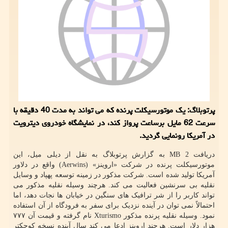
پرتوبلاگ: یک موتورسیکلت پرنده که می تواند به مدت 40 دقیقه با
سرعت 62 مایل برساعت پرواز کند، در نمایشگاه خودروی دیترویت
در آمریکا رونمایی گردید.
دریافت 2 MB به گزارش پرتوبلاگ به نقل از دیلی میل، این
موتورسیکلت پرنده در شرکت «اروینز» (Aerwins) واقع در دلاور
آمریکا تولید شده است. شرکت مذکور در زمینه توسعه پهپاد و وسایل
نقلیه بی سرنشین فعالیت می کند. هرچند وسیله نقلیه مذکور می
تواند کاربر را از شر ترافیک های سنگین در خیابان ها نجات دهد، اما
احتمالاً نمی توان در آینده نزدیک برای سفر به فرودگاه از آن استفاده
نمود. وسیله نقلیه پرنده مذکور Xturismo نام گرفته و قیمت آن ۷۷۷
هزار دلار است. هرچند اروینز ادعا می کند سال آینده نسخه کوچکتر