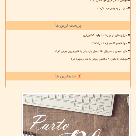
ناوهای جنگی چین ارتقا می یابند
ما را از پدرمان جدا کردند
پربحث ترین ها
انرژی های نو و رشد تولید کشاورزی
ابوالقاسم قاسم زاده درگذشت
اکبر عبدی با سریال ماه عسل باردیگر به تلویزیون برمی گردد
موشک فالکون ۹ دقایقی پیش با ماه برخورد کرد
جدیدترین ها