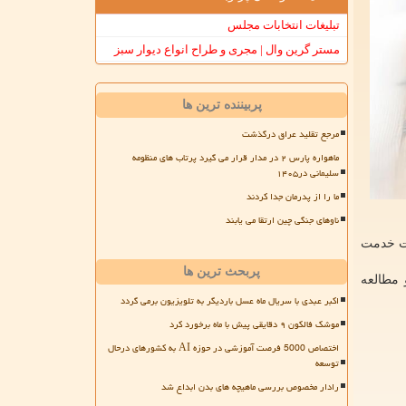
تبلیغات انتخابات مجلس
مستر گرین وال | مجری و طراح انواع دیوار سبز
پربیننده ترین ها
مرجع تقلید عراق درگذشت
ماهواره پارس ۲ در مدار قرار می گیرد پرتاب های منظومه
سلیمانی در۱۴۰۵
ما را از پدرمان جدا کردند
ناوهای جنگی چین ارتقا می یابند
ر مدرکی که وضعیت خدمت
پربحث ترین ها
طع مورد نظر خودرا از سامانه sanjesh.iau.ir دریافت و مطالعه
اکبر عبدی با سریال ماه عسل باردیگر به تلویزیون برمی گردد
موشک فالکون ۹ دقایقی پیش با ماه برخورد کرد
اختصاص 5000 فرصت آموزشی در حوزه AI به کشورهای درحال
توسعه
رادار مخصوص بررسی ماهیچه های بدن ابداع شد