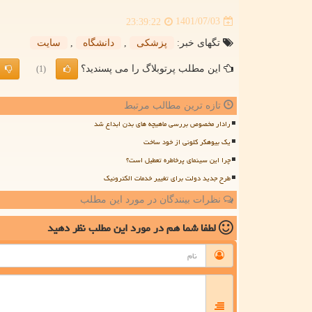
1401/07/03
23:39:22
تگهای خبر:
پزشكی
,
دانشگاه
,
سایت
این مطلب پرتوبلاگ را می پسندید؟
(1)
تازه ترین مطالب مرتبط
رادار مخصوص بررسی ماهیچه های بدن ابداع شد
یک بیوهکر کلونی از خود ساخت
چرا این سینمای پرخاطره تعطیل است؟
طرح جدید دولت برای تغییر خدمات الکترونیک
نظرات بینندگان در مورد این مطلب
لطفا شما هم
در مورد این مطلب
نظر دهید