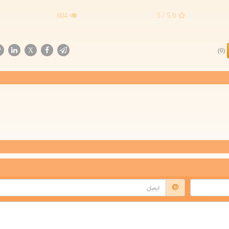
604
/ 5
5.0
X
(0)