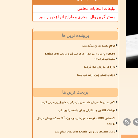
تبلیغات انتخابات مجلس
مستر گرین وال | مجری و طراح انواع دیوار سبز
پربیننده ترین ها
مرجع تقلید عراق درگذشت
ماهواره پارس ۲ در مدار قرار می گیرد پرتاب های منظومه
سلیمانی در۱۴۰۵
ما را از پدرمان جدا کردند
ناوهای جنگی چین ارتقا می یابند
پربحث ترین ها
اکبر عبدی با سریال ماه عسل باردیگر به تلویزیون برمی گردد
موشک فالکون ۹ دقایقی پیش با ماه برخورد کرد
اختصاص 5000 فرصت آموزشی در حوزه AI به کشورهای درحال
توسعه
رادار مخصوص بررسی ماهیچه های بدن ابداع شد