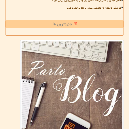
اکبر عبدی با سریال ماه عسل باردیگر به تلویزیون برمی گردد
موشک فالکون ۹ دقایقی پیش با ماه برخورد کرد
جدیدترین ها