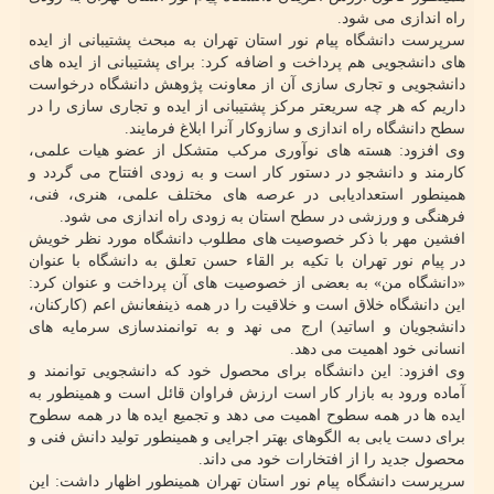
راه اندازی می شود.
سرپرست دانشگاه پیام نور استان تهران به مبحث پشتیبانی از ایده
های دانشجویی هم پرداخت و اضافه کرد: برای پشتیبانی از ایده های
دانشجویی و تجاری سازی آن از معاونت پژوهش دانشگاه درخواست
داریم که هر چه سریعتر مرکز پشتیبانی از ایده و تجاری سازی را در
سطح دانشگاه راه اندازی و سازوکار آنرا ابلاغ فرمایند.
وی افزود: هسته های نوآوری مرکب متشکل از عضو هیات علمی،
کارمند و دانشجو در دستور کار است و به زودی افتتاح می گردد و
همینطور استعدادیابی در عرصه های مختلف علمی، هنری، فنی،
فرهنگی و ورزشی در سطح استان به زودی راه اندازی می شود.
افشین مهر با ذکر خصوصیت های مطلوب دانشگاه مورد نظر خویش
در پیام نور تهران با تکیه بر القاء حسن تعلق به دانشگاه با عنوان
«دانشگاه من» به بعضی از خصوصیت های آن پرداخت و عنوان کرد:
این دانشگاه خلاق است و خلاقیت را در همه ذینفعانش اعم (کارکنان،
دانشجویان و اساتید) ارج می نهد و به توانمندسازی سرمایه های
انسانی خود اهمیت می دهد.
وی افزود: این دانشگاه برای محصول خود که دانشجویی توانمند و
آماده ورود به بازار کار است ارزش فراوان قائل است و همینطور به
ایده ها در همه سطوح اهمیت می دهد و تجمیع ایده ها در همه سطوح
برای دست یابی به الگوهای بهتر اجرایی و همینطور تولید دانش فنی و
محصول جدید را از افتخارات خود می داند.
سرپرست دانشگاه پیام نور استان تهران همینطور اظهار داشت: این