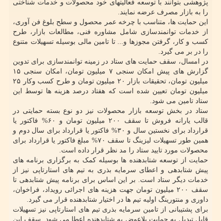
پژوهشی بتوانند با توسعه فعالیتهای خود محصولات و خدمات شناختی
را به بازار مصرف عرضه نمایند.
این حمایت ها، متناسب با چرخه عمر محصول و سطح بلوغ فن آوری،
از خدمات توانمندسازی شامل مشاوره فنی، مطالعات بازار، طرح
کسب و کار، گرفتن مجوزها و... تا تامین مالی بوسیله تسهیلات متنوع
را در بر می گیرد.
در امسال، سقف حمایت های ستاد در زمینه توانمندسازی برای تدوین
گزارش های پیش امکان سنجی ۷ میلیون تومان، امکان سنجی ۱۵
میلیون تومان، تحقیقات بازار ۲۰ میلیون تومان و طرح کسب وکار ۲۵
میلیون تومان تعیین شده است که هفتاد درصد هزینه ها توسط این
ستاد تامین می شود.
ستاد در بخش توسعه بازار محصولات نیز دو نوع بسته حمایتی در
قالب یارانه فروش تا سقف ۲۰۰ میلیون تومان و ۶۰% فاکتور یا
قرارداد برای نخستین سال و ۳۰% فاکتور یا قرارداد برای سال دوم و
همین طور تسهیلات لیزینگ تا سقف ۷۰% مبلغ فاکتور یا قرارداد برای
محصولات مورد تایید ستاد را مد نظر قرار داده است.
حمایت از توسعه شتابدهنده ها بوسیله کمک به برگزاری برنامه های
پیش شتابدهی و اعطای سرمایه بذری به تیم های استارتاپی نیز از
خدمات دیگر ستاد است. بر این اساس برای برنامه پیش شتابدهی تا
سقف ۲۰۰ میلیون تومان جهت هزینه های اجرائی رویداد، فراخوان،
داوری و منتورینگ اولیه تیم ها در اختیار شتابدهنده قرار می گیرد.
برای پشتیبانی از تامین سرمایه بذری تیم های استارتاپی نیز تسهیلات
قابل تبدیل به حمایت بلاعوض به شتابدهنده اعطا می شود. سقف این