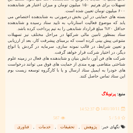
تسهیلات برای هرتیم ۱۵۰ میلیون تومان و میزان اعتبار هر شتابدهنده
۶۰۰ میلیون تومان تعیین شده است.
بسته های حمایتی در این بخش درصورتی به شتابدهنده اختصاص می
یابد که موضوع فعالیت استارتاپ به تایید ستاد رسیده و شتابدهنده
حداقل ۲۰% مبلغ قرارداد شتابدهی را به تیم پرداخت کرده باشد.
ستاد بمنظور تامین مالی شرکتها در مراحل مختلف نیز تسهیلات
متنوعی پیش بینی کرده است که برمبنای پیشرفت کار، بعد از ارزیابی
و تعیین شرایط، در قالب نمونه سازی، سرمایه در گردش یا انواع
دیگر، در اختیار شرکت قرار خواهد گرفت.
شرکت های فن آور، دانش بنیان و شتابدهنده های فعال در زمینه علوم
شناختی متقاضی بهره مندی از حمایت های فوق می توانند درخواست
های خودرا به ایمیل ستاد ارسال و یا با کارگروه توسعه زیست بوم
این ستاد تماس حاصل کنند.
منبع:
پرتوبلاگ
1401/10/11
14:52:37
587
/ 5
5.0
تگهای خبر:
پژوهش
,
تحقیقات
,
خدمات
,
فناوری