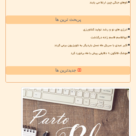
ناوهای جنگی چین ارتقا می یابند
پربحث ترین ها
انرژی های نو و رشد تولید کشاورزی
ابوالقاسم قاسم زاده درگذشت
اکبر عبدی با سریال ماه عسل باردیگر به تلویزیون برمی گردد
موشک فالکون ۹ دقایقی پیش با ماه برخورد کرد
جدیدترین ها