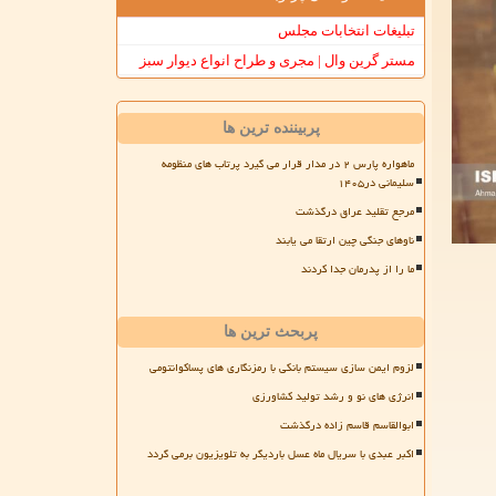
تبلیغات انتخابات مجلس
مستر گرین وال | مجری و طراح انواع دیوار سبز
پربیننده ترین ها
ماهواره پارس ۲ در مدار قرار می گیرد پرتاب های منظومه
سلیمانی در۱۴۰۵
مرجع تقلید عراق درگذشت
ناوهای جنگی چین ارتقا می یابند
ما را از پدرمان جدا کردند
پربحث ترین ها
لزوم ایمن سازی سیستم بانکی با رمزنگاری های پساکوانتومی
انرژی های نو و رشد تولید کشاورزی
ابوالقاسم قاسم زاده درگذشت
اکبر عبدی با سریال ماه عسل باردیگر به تلویزیون برمی گردد