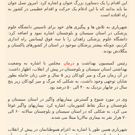
این اقدام را یک دستاورد بزرگ عنوان و اشاره کرد: امروز نسل جوان
ما باید بدانند که با این ادغام یک حرکت و اقدام عظیمی در کشور به
راه افتاده است.
شهریاری به تلاش ها و پیگیری های خود برای تاسیس دانشگاه علوم
پزشکی در استان سیستان و بلوچستان اشاره نمود و اضافه کرد:
دانشگاه علوم پزشکی زاهدان را با سه فوق لیسانس راه اندازی
کردیم، چونکه بیشتر پزشکان موجود در استان از کشورهای پاکستان و
بنگلادش بودند.
رئیس کمیسیون بهداشت و
درمان
مجلس با اشاره به وضعیت
بهداشتی استان سیستان و بلوچستان در پیش از انقلاب، اظهار داشت:
در آن زمان مرگ و میر کودکان زیر ۵ سال و حتی زنان حامله بطور
شایان توجهی وجود داشت، به شکلی که مرگ و میر کودکان زیر پنج
سال در چابهار نزدیک به ۴۰ الی ۵۰ درصد بود.
وی در مورد شیوع و گسترش بیماریهای واگیر در استان سیستان و
بلوچستان و دیگر نقاط کشورمان، اشاره کرد: بیماریهای واگیر غوغا
می کرد، به شکلی که در استان سیستان و بلوچستان سالانه ۶۰ الی
۷۰ هزار نفر به بیماری مالاریا مبتلا می شدند.
شهریاری همین طور با اشاره به اعزام هموطنانمان در پیش از انقلاب