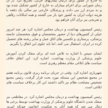
به خارج از کشور برای درمان بیماریهای جزئی، تصریح کرد: در آن
زمان شورایی برای اعزام بیماران به خارج از کشور تشکیل شده بود
و به مردم ارز می دادند و پزشکان خارجی نیز سالی یک دفعه با
هزینه دولت ایران به کشور خود باز می گشتند و همه امکانات رفاهی
و تفریحی نیز برای آنان فراهم بود.
رئیس کمیسیون بهداشت و درمان مجلس اشاره کرد: هر چند امروز
خیلی از کشورهای دنیا از حضور متخصصان و فوق متخصصان جامعه
پزشکی، پرستاری و تکنسین های اتاق عمل و سایر رشته های تحصیل
کرده در ایران، استقبال می کنند، اما باید جلوی این اتفاق را بگیریم.
ایشان سپس با اشاره به تلاش عده ای برای منفک کردن آموزش
علوم پزشکی از وزارت بهداشت، اشاره کرد: این اتفاق خلاف
سیاست های ابلاغی مقام معظم رهبری است.
شهریاری اشاره کرد: وقتی در جریان برنامه ریزی قانون برنامه هفتم
در مجمع تشخیص این مسئله مورد بحث قرار گرفت، رئیس مجمع
تشخیص مصلحت نظام نیز تاکید داشتند این کار برخلاف سیاست های
ابلاغی است.
رئیس کمیسیون بهداشت و درمان مجلس اشاره کرد: در مقاطعی نیز
منفک شدن دانشگاه علوم پزشکی از وزارت بهداشت توسط برخی ها
دنبال می شد که همه آنان به شکست انجامید، چونکه امروز