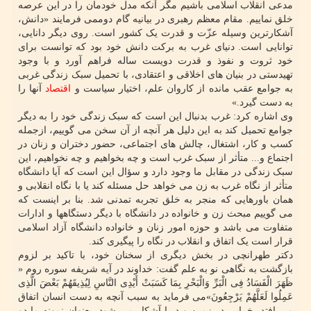
مدعی انقلاب اسلامی باشیم مگر آنکه مدل خودمان را در این عرصه
خلق نماییم. مقام معظم رهبری در بیانیه گام دوممی فرمایند «دانش،
آشکارترین وسیله عزّت و قدرت یک کشور است. روی دیگر دانایی،
توانایی است. دنیای غرب به برکت دانش خود بود که توانست برای
خود ثروت و نفوذ و قدرت دویست ساله فراهم آورد و با وجود
تهیدستی در بنیان های اخلاقی و اعتقادی، با تحمیل سبک زندگی غربی
به جوامع عقب مانده از کاروان علم، اختیار سیاست و
اقتصاد
آنها را
به دست گیرد.»
وی اشاره کرد: غرب بدنبال این است که سبک زندگی خود را به دیگر
جوامع تحمیل کند به این دلیل هر آنچه از آن سخن می گوییم، ازجمله
کسب و کار، اشتغال، چالش های اجتماعی، حضور دختران و زنان در
اجتماع و... متأثر از سبک غرب است و چه بخواهیم و چه نخواهیم، این
سبک زندگی در مقابل ما وجود دارد و سؤال این است که آیا دانشگاه
متأثر از نگاه غرب به زن می خواهد حل مسئله کند یا با نگاه انقلابی و
همان باورهایی که منجر به خلق تجربه تمدنی شد. بنا بر اینست که
می گوییم مبحث زن و خانواده در دانشگاه با دیگر دستگاهها و ادارات
متفاوت می باشد و حوزه امور زنان و خانواده دانشگاه آزاد اسلامی
قرار است یک اتفاق و انقلاب در نگاه را پیگیری کند.
دکتر طهرانچی در بخش دیگری از سخنان خود، با تاکید بر لزوم
بازگشت به نگاهی نو به علم گفت: خداوند در آیه شریفه سوره روم «
ظَهَرَ الْفَسَادُ فِی الْبَرِّ وَالْبَحْرِ بِمَا کَسَبَتْ أَیْدِی النَّاسِ لِیُذِیقَهُمْ بَعْضَ الَّذِی
عَمِلُوا لَعَلَّهُمْ یَرْجِعُونَ»می فرماید به سبب آنچه به دست انسان اتفاق
می افتد، خرابی در زمین و دریا آشکار می شود. بعنوان نمونه ما دو