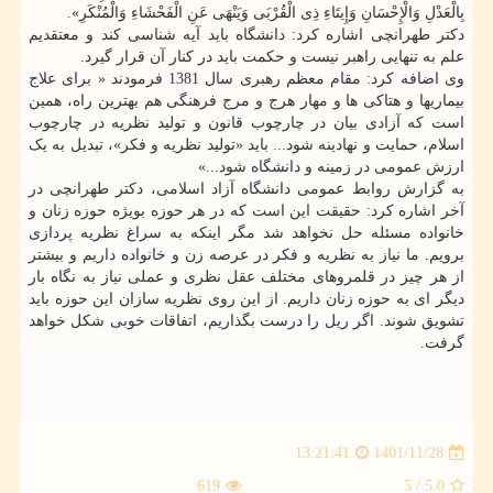
بِالْعَدْلِ وَالْإِحْسَانِ وَإِیتَاءِ ذِی الْقُرْبَی وَیَنْهَی عَنِ الْفَحْشَاءِ وَالْمُنْکَرِ».
دکتر طهرانچی اشاره کرد: دانشگاه باید آیه شناسی کند و معتقدیم
علم به تنهایی راهبر نیست و حکمت باید در کنار آن قرار گیرد.
وی اضافه کرد: مقام معظم رهبری سال 1381 فرمودند « برای علاج
بیماریها و هتاکی ها و مهار هرج و مرج فرهنگی هم بهترین راه، همین
است که آزادی بیان در چارچوب قانون و تولید نظریه در چارچوب
اسلام، حمایت و نهادینه شود... باید «تولید نظریه و فکر»، تبدیل به یک
ارزش عمومی در زمینه و دانشگاه شود...»
به گزارش روابط عمومی دانشگاه آزاد اسلامی، دکتر طهرانچی در
آخر اشاره کرد: حقیقت این است که در هر حوزه بویژه حوزه زنان و
خانواده مسئله حل نخواهد شد مگر اینکه به سراغ نظریه پردازی
برویم. ما نیاز به نظریه و فکر در عرصه زن و خانواده داریم و بیشتر
از هر چیز در قلمروهای مختلف عقل نظری و عملی نیاز به نگاه بار
دیگر ای به حوزه زنان داریم. از این روی نظریه سازان این حوزه باید
تشویق شوند. اگر ریل را درست بگذاریم، اتفاقات خوبی شکل خواهد
گرفت.
1401/11/28
13:21:41
619
/ 5
5.0