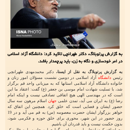
به گزارش پرتوبلاگ، دکتر طهرانچی تاکید کرد: دانشگاه آزاد اسلامی
در امر خودسازی و نگاه به زن، باید پرچمدار باشد.
به گزارش پرتوبلاگ به نقل از ایسنا،
دکتر محمدمهدی طهرانچی
رئیس
دانشگاه
آزاد اسلامی در دومین نشست مسؤلان امور زنان و
خانواده دانشگاه آزاد اسلامی استانها که به میزبانی واحد قم برگزار
شد، با تسلیت شهادت امام موسی بن جعفر (ع) گفت: اعتقاد ما این
است که در مهندسی الهی هیچ اتفاقی تصادفی نیست و اینکه امام
رضا (ع) به ایران می آید، تمدن علمی
جهان
اسلام مرهون سه سال
حضور ایشان و فضایی است که خلق کرد. همچنین این اتفاق که
خواهر بزرگوار ایشان حضرت معصومه (س) به قم می آید و در 19
روز حضور در این شهر، محوری برای خلق حوزه و فکرمی شود،
بدون حکمت نیست و باید قدردان آن باشیم.
وی اضافه کرد: انتخاب امروز برای برگزاری این جلسه را به فال نیک