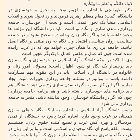
دَواءَ دائکُم و نَظمَ ما بینَکُم».
دکتر طهرانچی با اشاره به لزوم توجه به تحول و خودسازی در
دانشگاه، گفت: مقام معظم رهبری فرمودند وارد تحول شوید و انقلاب
اسلامی منشأ یک تحول تمدنی است و بحث آن خودسازی، جامعه
پردازی، تمدن سازی و نگاه نو است. باید در دانشگاه این مؤلفه ها
وجود داشته باشد و اگر نگاه زنان وخانواده تصحیح نشود و در جامعه
شناسی، روان شناسی، اقتصاد و... نگاه به زن مبتنی بر نگاه اصیل
نباشد، جامعه پردازی ما همان چیزی خواهد بود که در غرب زاییده
شده است چون که عمل و عکس العمل با یکدیگر عجین است.
وی با تاکید بر اینکه دانشگاه آزاد اسلامی در خودسازی و نگاه به زن
باید پرچمدار یک نگاه نو شود، اظهار داشت: مسؤلان امور زنان و
خانواده در دانشگاه آزاد اسلامی باید در این مقوله مهم مشارکت
داشته باشند تا بتوانیم در مسئله جامعه پردازی تغییرات مثبت ایجاد
نماییم. اگر این کار صورت گیرد، تمدن سازی رخ می دهد. دانشگاه هم
باید برنامه های خودسازی داشته باشد و هم برنامه جامعه پردازی؛
چون که اگر در دانشگاه خودسازی وجود نداشته باشد، منجر به جامعه
پردازی نمی شود.
رئیس دانشگاه آزاد اسلامی با اشاره به اینکه نگاه جاهلی به زن
همچنان در غرب وجود دارد، اشاره کرد: پاسخ به خستگان از تمدن
مردسالار و بهره کش غرب و تضییع کننده حقوق زنان، فمینیسم
نیست. بلکه پاسخ آن نگاه توحیدی و اسلامی است و بنا بر این زنان در
غرب نگاه بیشتری به سمت اسلام دارند چون که آنها با همه وجود،