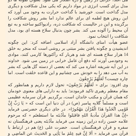
مدل برای کسب انرژی در مواد داریم که یکی مدل شکافت و دیگری
مدل گداخت است. خورشید با گداخت حرارت به وجود می آورد که
این روش هیچ لطمه ای برای عالم ندارد اما بشر روش شکافت را
برگزیده و این در حالیست که شکافت ذره، رادیواکتیو ساخته و به تبع
آن محیط را آلوده می کند. بشر چون بدنبال سلاح هسته ای بود، مدل
شکافت را انتخاب نمود.
عضو هیأت امنای دانشگاه آزاد اسلامی اضافه کرد: این چگونه
اندیشیدن و چگونه یافتن بشر مبتنی بر روشی است که منجر به خلق
14 هزار سلاح هسته ای شد و هربار که رآکتورها کارمی کنند، موادی
به وجودمی آورند که دفع آن عامل خرابی در زمین می شود. خداوند
در این آیه شریفه اشاره می کند که بعضی از دسته گل هایی که بشر
به آب می دهد را به خودش می چشانیم و این قاعده خلقت است. اما
چاره چیست؟ لَعَلَّهُمْ یَرْجِعُونَ.
وی افزود: برای « لَعَلَّهُمْ یَرْجِعُونَ» تحول لازم داریم و همانطور که
مقام معظم رهبری تاکید فرمودند؛ باید به دارایی های معنوی خودمان
که همان قرآن و مکتب خاندان است، برگردیم. قرآن سرمایه عظیمی
است و مسلماً گلایه پیامبر (ص) در آن دنیا این است که « یَا رَبِّ إِنَّ
قَوْمِی اتَّخَذُوا هَذَا الْقُرْآنَ مَهْجُورًا». در جای دیگری حضرتمی فرماید
«إنَّ هذا القرآنَ مأدبةُ اللهِ فاقبَلوا مأدُبتَه ما استطعتَم » که مرحوم
علامه حسن زاده دراین زمینه می فرماید مأدُبتَه یعنی فرهنگستان نه
سفره و قرآن فرهنگستان است. حضرت علی (ع) هم در ارتباط با
قرآن می فرماید « ألا إنَّ فیهِ عِلمَ ما یَأتِی و الحَدیثَ عنِ الماضِی و