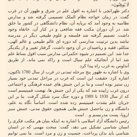
لَا یُوقِنُونَ».
دکتر طهرانچی با اشاره به افول علم در شرق و ظهور آن در غرب
گفت: در زمان خواجه نظام الملک تصمیمی گرفته شد و مدارس
نظامیه به وجود آمد که برپایه آن، نظام دانشگاهی در کشور ما خلق
شد. در آن دوران مکتب فقه شافعی و در کنار آن، خانقاه وجود
داشت. تصمیم گرفته شد فلسفه و علوم طبیعی دیگر در مدرسه
نباشد بدین ترتیبت مدارسی که دوره ای عالم طبیعی و عالم الهی،
متکلم، فقیه و ریاضیدان در آن وجود داشت، گرفتار تغییر و از یکدیگر
جدا شد. این تصمیم در شیوه حکمرانی مدارس سبب افول بساط علم
شد اما از آنجائیکه علم سیال است و راکد نمی ماند، از طریق
آندلوس به غرب راه پیدا کرد.
وی با اشاره به ظهور پنج مرحله تمدنی در غرب از سال 1780 تاکنون،
اشاره کرد: حقیقت این است که غرب در مراحل تمدنی خود بسیار
زن ستیز بوده است و بنا بر این جنبش های عمده فرهنگی و اجتماعی
درون غرب زاییده شد که یکی از این جنبش ها، نهضت فمینیسم است
که از سال 1930 تا 1989 و دوره جنگ سرد شکل گرفت. بنا بر این
جریان علم بشدت فمینیسم زده شده است. اساساً نگاه به علم،
دانشگاه و زن ماحصل جنبش هایی همچون حقوق مدنی، جنبش سبز
اروپا، پست مدرنیسم و... است.
رئیس دانشگاه آزاد اسلامی با اشاره به اینکه بنیان هر مکتب فکری را
انسان شناسی تشکیل می دهد، گفت: مبحث مهمی که در انسان
شناسی باید بدان پرداخت، جنسیت و زن و مرد است. ما نمی توانیم