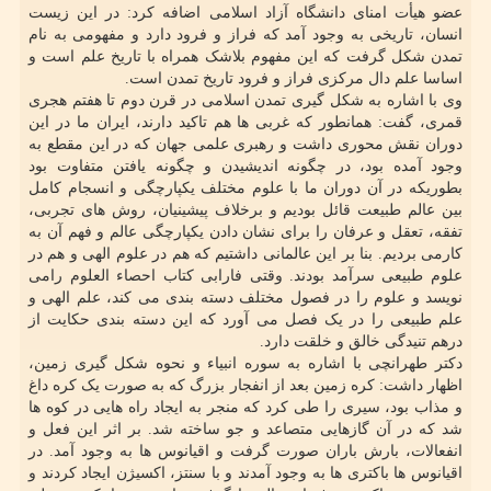
عضو هیأت امنای دانشگاه آزاد اسلامی اضافه کرد: در این زیست
انسان، تاریخی به وجود آمد که فراز و فرود دارد و مفهومی به نام
تمدن شکل گرفت که این مفهوم بلاشک همراه با تاریخ علم است و
اساسا علم دال مرکزی فراز و فرود تاریخ تمدن است.
وی با اشاره به شکل گیری تمدن اسلامی در قرن دوم تا هفتم هجری
قمری، گفت: همانطور که غربی ها هم تاکید دارند، ایران ما در این
دوران نقش محوری داشت و رهبری علمی جهان که در این مقطع به
وجود آمده بود، در چگونه اندیشیدن و چگونه یافتن متفاوت بود
بطوریکه در آن دوران ما با علوم مختلف یکپارچگی و انسجام کامل
بین عالم طبیعت قائل بودیم و برخلاف پیشینیان، روش های تجربی،
تفقه، تعقل و عرفان را برای نشان دادن یکپارچگی عالم و فهم آن به
کارمی بردیم. بنا بر این عالمانی داشتیم که هم در علوم الهی و هم در
علوم طبیعی سرآمد بودند. وقتی فارابی کتاب احصاء العلوم رامی
نویسد و علوم را در فصول مختلف دسته بندی می کند، علم الهی و
علم طبیعی را در یک فصل می آورد که این دسته بندی حکایت از
درهم تنیدگی خالق و خلقت دارد.
دکتر طهرانچی با اشاره به سوره انبیاء و نحوه شکل گیری زمین،
اظهار داشت: کره زمین بعد از انفجار بزرگ که به صورت یک کره داغ
و مذاب بود، سیری را طی کرد که منجر به ایجاد راه هایی در کوه ها
شد که در آن گازهایی متصاعد و جو ساخته شد. بر اثر این فعل و
انفعالات، بارش باران صورت گرفت و اقیانوس ها به وجود آمد. در
اقیانوس ها باکتری ها به وجود آمدند و با سنتز، اکسیژن ایجاد کردند و