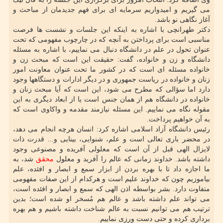
می گیریم و امیدواریم سرمایه ای برای فهم جدیدمان از مباحث و
آغاز نگاهی نو باشد.
دکتر طهرانچی با اشاره به اینکه این جلسات و نشست ها فرصت
مناسبی است برای پرداختن به آنچه که در چارچوب مفهومی که تحت
عنوان تحول در علم در دانشگاه دنبال می نماییم، با اشاره به مسئله
دانشگاه و زن و خانواده، گفت: حقیقت این است که مبحث زن و
خانواده مسئله ای است که در کشور ما تحت عنوان معاونت امور
زنان و خانواده در ریاست جمهوری و در دیگر ادارات و دستگاهها وجود
دارد اما سؤالی که مطرح می شود، این است که آیا مبحث زنان و
خانواده در دانشگاه هم از همان جنس است یا از ابعاد دیگری به این
مقوله نگاه می نماییم. این مسئله نیازمند مقدمه و واکاوی است که
به آن خواهیم پرداخت.
رئیس دانشگاه آزاد اسلامی اشاره کرد: انسان هرچه انجام می دهد،
در محضر باری تعالی است و علم، شنوایی، بینایی و... قدرت ذات
لایزال الهی قبل از آن است که معلولی آفریده و مصنوعی وجود
داشته باشد. خداوند زمانی که عالم را آفرید و معلول
محقق
شد، به
ما اجازه داد تا با بهره بردن از ابزار سمع و ابصار و افئده، علم
بیاموزیم چون که خداوند علیم است و هرکدام از این صفات مفهومی
متفاوت دارد. بشر بواسطه اذن الهی که سمع و ابصار و افئده است،
می تواند علم داشته باشد و عالم هم مُسخر او شده است؛ بدین
ترتیب هم می توانیم نسبت به عالم شناخت داشته باشیم و هم بهره
برداری کرده و حتی دست ورزی نماییم.