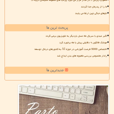
ماهواره پارس ۲ در مدار قرار می گیرد پرتاب های منظومه سلیمانی در۱۴۰۵
ما را از پدرمان جدا کردند
ناوهای جنگی چین ارتقا می یابند
پربحث ترین ها
اکبر عبدی با سریال ماه عسل باردیگر به تلویزیون برمی گردد
موشک فالکون ۹ دقایقی پیش با ماه برخورد کرد
اختصاص 5000 فرصت آموزشی در حوزه AI به کشورهای درحال توسعه
رادار مخصوص بررسی ماهیچه های بدن ابداع شد
جدیدترین ها