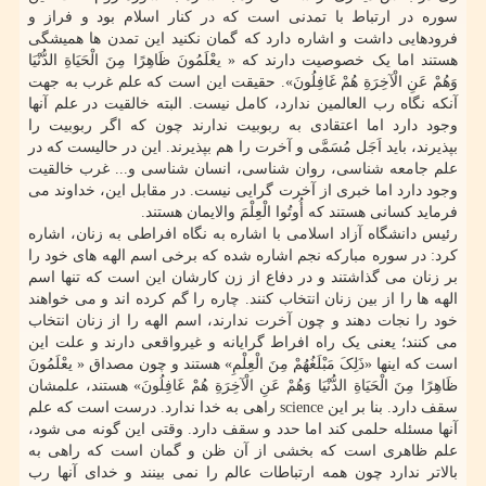
سوره در ارتباط با تمدنی است که در کنار اسلام بود و فراز و
فرودهایی داشت و اشاره دارد که گمان نکنید این تمدن ها همیشگی
هستند اما یک خصوصیت دارند که « یعْلَمُونَ ظَاهِرًا مِنَ الْحَیَاةِ الدُّنْیَا
وَهُمْ عَنِ الْآخِرَةِ هُمْ غَافِلُونَ». حقیقت این است که علم غرب به جهت
آنکه نگاه رب العالمین ندارد، کامل نیست. البته خالقیت در علم آنها
وجود دارد اما اعتقادی به ربوبیت ندارند چون که اگر ربوبیت را
بپذیرند، باید اَجَل مُسَمَّی و آخرت را هم بپذیرند. این در حالیست که در
علم جامعه شناسی، روان شناسی، انسان شناسی و... غرب خالقیت
وجود دارد اما خبری از آخرت گرایی نیست. در مقابل این، خداوند می
فرماید کسانی هستند که أُوتُوا الْعِلْمَ والایمان هستند.
رئیس دانشگاه آزاد اسلامی با اشاره به نگاه افراطی به زنان، اشاره
کرد: در سوره مبارکه نجم اشاره شده که برخی اسم الهه های خود را
بر زنان می گذاشتند و در دفاع از زن کارشان این است که تنها اسم
الهه ها را از بین زنان انتخاب کنند. چاره را گم کرده اند و می خواهند
خود را نجات دهند و چون آخرت ندارند، اسم الهه را از زنان انتخاب
می کنند؛ یعنی یک راه افراط گرایانه و غیرواقعی دارند و علت این
است که اینها «ذَلِکَ مَبْلَغُهُمْ مِنَ الْعِلْمِ» هستند و چون مصداق « یعْلَمُونَ
ظَاهِرًا مِنَ الْحَیَاةِ الدُّنْیَا وَهُمْ عَنِ الْآخِرَةِ هُمْ غَافِلُونَ» هستند، علمشان
سقف دارد. بنا بر این science راهی به خدا ندارد. درست است که علم
آنها مسئله حلمی کند اما حدد و سقف دارد. وقتی این گونه می شود،
علم ظاهری است که بخشی از آن ظن و گمان است که راهی به
بالاتر ندارد چون همه ارتباطات عالم را نمی بینند و خدای آنها رب