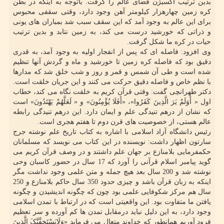
بدین ترتیب اکسیژن فضای عالم را گرفت. باتوجه به اینکه در بطن
کره زمین چهارهزار کیلومتر آهن وجود دارد، وقتی سقفی محبوس
برای این عالم به وجود آمد که این سقف سبب شد بمباران های یونی
و ذراتی که خورشید درست می کند، به زمین نتابد و بدین ترتیب
حیات در کره ما شکل گرفت.
وی افزود: فاصله ای که پس از انفجار اولیه به وجود آمد، به قدری
دقیق بود که فاصله کره زمین تا خورشید و ماه و گردش آنها تنظیم
شده است و طی آن شمس و قمر و روز و شب خلق شد که مدارها
با نظم خاص و فاصله دقیق حرکت می کنند و این جریان خلقت است.
دکتر طهرانچی گفت: وقتی قرآن کریم به خلقت نگاه می کند، خطاب
اول « أَوَلَمْ یَرَ الَّذِینَ کَفَرُوا»، «أَفَلَا یُؤْمِنُونَ» و « لَعَلَّهُمْ یَهْتَدُونَ» است
که نشان از درهم تنیدگی علم و ایمان دارد. این درهم تنیدگی رابطه
عالم هستی، از خصوصیت های قرن دوم تا هفتم هجری است.
رئیس دانشگاه آزاد اسلامی با اشاره به کتاب تاریخ علم نوشته جرج
سارتون اظهار داشت: نویسنده در این کتاب می نویسد که مسلمانان
حکمفرمایی بلامنازع بر جهان علم داشتند و در وصف قرآن کریم می
گوید پیامبر اسلام قرآنی را آورد که 17 سال در حضور کاسبان وحی
نوشته شد و 200 سال بعد هیچ جمله و متن علمی وجود نداشت مگر
اینکه به زبان قرآن باشد و چیزی حدود 350 سال حاکم بلامنازع و 250
سال هم مرکز شکوفایی علمی بود چون که چگونه اندیشیدن و چگونه
یافتن ما متفاوت بود. این واقعیتی است که در ارتباط با تمدن اسلامی
وجود دارد، به این دلیل نباید درمقابل تمدن ها کم آورده و سر تعظیم
فرود آوریم همانطور که خداوند متعال می فرماید «وَلَایَسْتَخِفَّنَّکَ الَّذِینَ