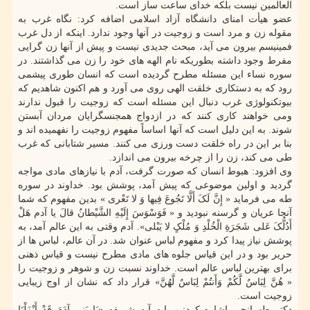
العالمین نیست بلکه خدای ساعت ساز است.
عضو هیأت امنای دانشگاه آزاد اسلامی اضافه کرد: نگاه غرب به
مقوله زن و مرد است و زوجیت در آنها وجود ندارد. اینکه از دل غرب
فمینیسم بیرون می آید، مبحث جدیدی نیست و پیش از آنها زن گرایی
مفرط وجود داشته بطوریکه نام الهه های خود را زن می گذاشتند. در
سوره نساء این مسئله مطرح گردیده است که انسان طوری پیشمی
رود که به دستکاری خلقت الهی روی می آورد و هم اکنون شاهدیم که
بیوتکنولوژی غرب دنبال این مسئله است که زوجیت را قبول ندارند
ومی خواهند کاری کنند که در ازدواج همجنسگرایان مردان آبستن
شوند. به این دلیل است که آنها اساساً مفهوم زوجیت را نفهمیده اند و
بنا بر این در راه خلقت دست ورزی می کنند. مسیر شتابانی که غرب
طی می کند، زن را از چرخه بیرون می اندازد.
وی افزود: هبوط انسان که صورت گرفت، آدم با نیازهای مادی مواجه
گردید و اولین موضوعی که پیش آمد، پوشش بود. خداوند در سوره
طه می فرماید « إِنَّ لَکَ أَلَّا تَجُوعَ فِیها وَ لا تَعْری » بدین مفهوم که شما
آنجا عریان و گرسنه نبودید و « فَوَسْوَسَ إِلَیْهِ الشَّیْطانُ قالَ یا آدم هَلْ
أَدُلُّکَ عَلی شَجَرَةِ الْخُلْدِ وَ مُلْکٍ لا یَبْلی». آدم وقتی به این عالم آمد، به
پوشش نیاز پیدا کرد و مفهوم لباس عنوان شد. در آن عالم، لباس ها از
حریر بود و در این قیاس جلوه های مادی مطرح نیست و قیاس ذهنی
برای بهترین لباس عالم است. خداوند نسبت زن و شوهر و زوجیت را
« هُنَّ لِبَاسٌ لَّکُمْ وَأَنتُمْ لِبَاسٌ لَّهُنَّ» قرار داد که نشان از اوج زیبایی
زوجیت است.
دکتر طهرانچی اشاره کرد: برپایه آیه شریفه «یَا بَنِی آدَمَ قَدْ أَنْزَلْنَا