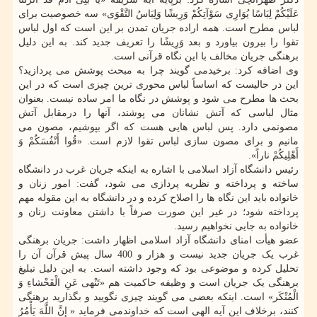
عَلَیْکُمْ لِبَاسًا یُوَارِی سَوْآتِکُمْ وَرِیشًا وَلِبَاسُ التَّقْوَی» سه خصوصیت برای
لباس مطرح است. همه اراده جریان تمدن بر این است که اول لباس
تقوا را بیرون بیاورد و بعد وَرِیشًا را تعریف جدید کند. به این دلیل
برهنگی جریان مخالف با این نگاه قرآنی است.
وی اضافه کرد: برخیدمی گویند چرا به مبحث پوشش می پردازید؟
این در حالیست که اساساً لباس محوری ترین چیزی است که در این
بحث ها مطرح می شود و پوشش در نگاه ما امر ساده نیست. بعنوان
مثال لباسی که آتش نشانان می پوشند، آنها را درمقابل آتش
مصونمی دارد. پس لباس هایی هست که اگر بپوشیم، مصون می
مانیم و برای مصون سازی لباس تقوا لازم است. «قُوا أَنْفُسَکُمْ وَ
أَهْلِیکُمْ ناراً».
رئیس دانشگاه آزاد اسلامی با اشاره به اینکه جریان غرب در دانشگاه
ساخته و پرداخته و نظریه پردازی می شود، گفت: امور زنان و
خانواده باید این نگاه ها را اصلاح کرده و در دانشگاه به این مقوله مهم
پرداخته شود؛ در غیر این صورت صرفاً با داشتن معاونت زنان و
خانواده به جایی نخواهیم رسید.
عضو هیأت امنای دانشگاه آزاد اسلامی اظهار داشت: جریان برهنگی
غرب یک جریان جدید نیست و هزار و 400 سال پیش قرآن آن را
تحلیل کرده و موضوعی بود که وجود داشته است. به این دلیل تبلیغ
برهنگی یک جریان است و وظیفه حاکمیت هم «تَنْهی‏ عَنِ الْفَحْشاءِ وَ
الْمُنْکَر» است. اینکه بعضی می گویند چیزی نگویید و بگذارید برهنگی
کنند، برخلاف این آیه الهی است که خداوندمی فرماید « إِنَّ اللَّهَ یَأْمُرُ