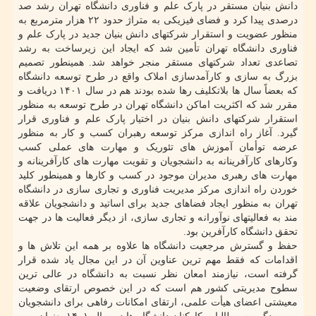
دانش بنیان مستقر در پارک علم و فناوری دانشگاه تهران رشد صد
درصدی پیدا کرد و فضای فیزیکی به متراژ حدود ۲۲ هزار مترمربع به
منظور عضویت و استقرار شرکتهای دانش بنیان جدید در پارک علم و
فناوری دانشگاه تهران تأمین شد که ایجاد این زیرساخت به رشد
تصاعدی تعداد شرکتهای مستقر منجر خواهد شد. همینطور تصمیم
بزرگ به سازی و کارآمدسازی املاک واقع در طرح توسعه دانشگاه
که بعضاً سال ها بلاتکلیف رها شده بودند هم در سال ۱۴۰۱ دریافت و
مقرر شد که اکثریت اماکن دانشگاه تهران در طرح توسعه به منظور
استقرار شرکتهای دانش بنیان در اختیار پارک علم و فناوری قرار
گیرد. آغاز راه اندازی مرکز توسعه رهبران کسب و کار به منظور
عرضه توأمان آموزش های تئوریک و مهارت های عملی کسب
وکارهای کارآفرینانه به دانشجویان و تقویت مهارت های کارآفرینانه و
مهارت های رهبری مدیران موجود در کسب و کارها و همینطور کلید
خوردن راه اندازی مرکز مدیریت فناوری و تجاری سازی در دانشگاه
تهران به منظور ایجاد فضاهای جدید برای اساتید و دانشجویان علاقه
مند به فعالیتهای نوآورانه و تجاری سازی، از دیگر فعالیت ها در جهت
تحقق دانشگاه کارآفرین بود.
حفظ و گسترش مرجعیت دانشگاه ها علاوه بر همه این تلاش ها و
اقدامات که فقط مهم ترین عناوین آن در این مجال یاد شده قرار
گرفته است، نیازمند امعان نظر نسبت به دانشگاه در عالی ترین
سطوح مدیریتی کشور هم است که در این خصوص ارتقای وضعیت
معیشتی اعضای هیأت علمی، ارتقای امکانات رفاهی برای دانشجویان