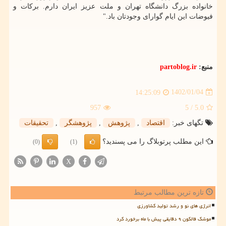
خانواده بزرگ دانشگاه تهران و ملت عزیز ایران دارم. برکات و
فیوضات این ایام گوارای وجودتان باد."
منبع:
partoblog.ir
1402/01/04
14:25:09
957
/ 5
5.0
تگهای خبر:
اقتصاد
,
پژوهش
,
پژوهشگر
,
تحقیقات
این مطلب پرتوبلاگ را می پسندید؟
(0)
(1)
X
تازه ترین مطالب مرتبط
انرژی های نو و رشد تولید کشاورزی
موشک فالکون ۹ دقایقی پیش با ماه برخورد کرد