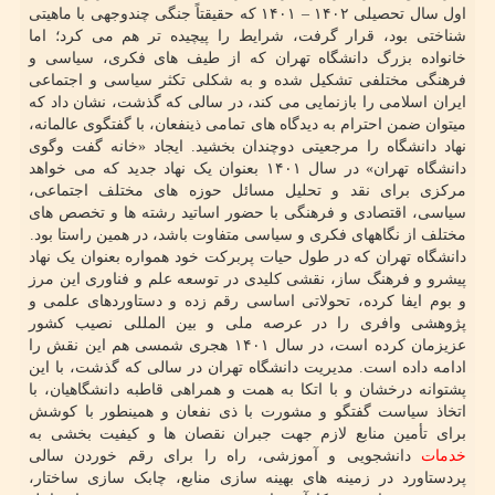
اول سال تحصیلی ۱۴۰۲ – ۱۴۰۱ که حقیقتاً جنگی چندوجهی با ماهیتی
شناختی بود، قرار گرفت، شرایط را پیچیده تر هم می کرد؛ اما
خانواده بزرگ دانشگاه تهران که از طیف های فکری، سیاسی و
فرهنگی مختلفی تشکیل شده و به شکلی تکثر سیاسی و اجتماعی
ایران اسلامی را بازنمایی می کند، در سالی که گذشت، نشان داد که
میتوان ضمن احترام به دیدگاه های تمامی ذینفعان، با گفتگوی عالمانه،
نهاد دانشگاه را مرجعیتی دوچندان بخشید. ایجاد «خانه گفت وگوی
دانشگاه تهران» در سال ۱۴۰۱ بعنوان یک نهاد جدید که می خواهد
مرکزی برای نقد و تحلیل مسائل حوزه های مختلف اجتماعی،
سیاسی، اقتصادی و فرهنگی با حضور اساتید رشته ها و تخصص های
مختلف از نگاههای فکری و سیاسی متفاوت باشد، در همین راستا بود.
دانشگاه تهران که در طول حیات پربرکت خود همواره بعنوان یک نهاد
پیشرو و فرهنگ ساز، نقشی کلیدی در توسعه علم و فناوری این مرز
و بوم ایفا کرده، تحولاتی اساسی رقم زده و دستاوردهای علمی و
پژوهشی وافری را در عرصه ملی و بین المللی نصیب کشور
عزیزمان کرده است، در سال ۱۴۰۱ هجری شمسی هم این نقش را
ادامه داده است. مدیریت دانشگاه تهران در سالی که گذشت، با این
پشتوانه درخشان و با اتکا به همت و همراهی قاطبه دانشگاهیان، با
اتخاذ سیاست گفتگو و مشورت با ذی نفعان و همینطور با کوشش
برای تأمین منابع لازم جهت جبران نقصان ها و کیفیت بخشی به
خدمات
دانشجویی و آموزشی، راه را برای رقم خوردن سالی
پردستاورد در زمینه های بهینه سازی منابع، چابک سازی ساختار،