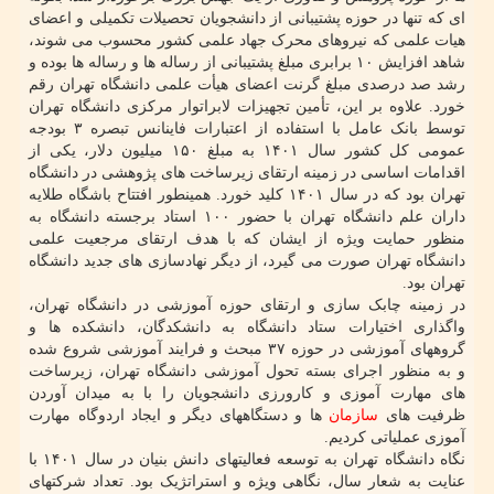
ای که تنها در حوزه پشتیبانی از دانشجویان تحصیلات تکمیلی و اعضای
هیات علمی که نیروهای محرک جهاد علمی کشور محسوب می شوند،
شاهد افزایش ۱۰ برابری مبلغ پشتیبانی از رساله ها و رساله ها بوده و
رشد صد درصدی مبلغ گرنت اعضای هیأت علمی دانشگاه تهران رقم
خورد. علاوه بر این، تأمین تجهیزات لابراتوار مرکزی دانشگاه تهران
توسط بانک عامل با استفاده از اعتبارات فاینانس تبصره ۳ بودجه
عمومی کل کشور سال ۱۴۰۱ به مبلغ ۱۵۰ میلیون دلار، یکی از
اقدامات اساسی در زمینه ارتقای زیرساخت های پژوهشی در دانشگاه
تهران بود که در سال ۱۴۰۱ کلید خورد. همینطور افتتاح باشگاه طلایه
داران علم دانشگاه تهران با حضور ۱۰۰ استاد برجسته دانشگاه به
منظور حمایت ویژه از ایشان که با هدف ارتقای مرجعیت علمی
دانشگاه تهران صورت می گیرد، از دیگر نهادسازی های جدید دانشگاه
تهران بود.
در زمینه چابک سازی و ارتقای حوزه آموزشی در دانشگاه تهران،
واگذاری اختیارات ستاد دانشگاه به دانشکدگان، دانشکده ها و
گروههای آموزشی در حوزه ۳۷ مبحث و فرایند آموزشی شروع شده
و به منظور اجرای بسته تحول آموزشی دانشگاه تهران، زیرساخت
های مهارت آموزی و کارورزی دانشجویان را با به میدان آوردن
ظرفیت های
سازمان
ها و دستگاههای دیگر و ایجاد اردوگاه مهارت
آموزی عملیاتی کردیم.
نگاه دانشگاه تهران به توسعه فعالیتهای دانش بنیان در سال ۱۴۰۱ با
عنایت به شعار سال، نگاهی ویژه و استراتژیک بود. تعداد شرکتهای