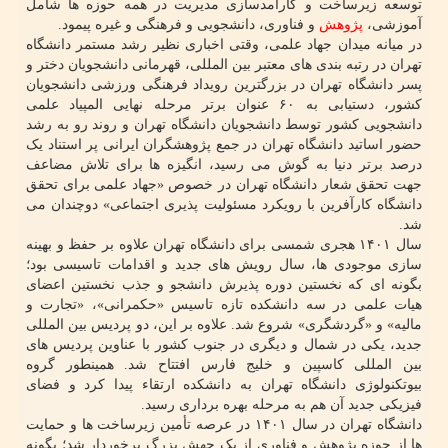
توسعه زیرساخت و کارآمدسازی مدیریت در همه حوزه ها شامل
آموزشی،
پژوهش
و فناوری، دانشجویی و فرهنگی و غیره پیمود.
در میانه میدان جهاد علمی، وقتی اخباری نظیر رشد مستمر دانشگاه
تهران در رتبه بندی های معتبر بین المللی، قهرمانی دانشجویان دختر و
پسر دانشگاه تهران در بزرگترین رویداد فرهنگی ورزشی دانشجویان
کشور، دستیابی به ۶۰ عنوان برتر مرحله نهایی المپیاد علمی
دانشجویی کشور توسط دانشجویان دانشگاه تهران و روند رو به رشد
حضور اساتید دانشگاه تهران در جمع پژوهشگران ایرانی پر استناد یک
درصد برتر دنیا به گوش می رسید، انگیزه ها برای تلاش مضاعف
جهت تحقق شعار دانشگاه تهران در خصوص «جهاد علمی برای تحقق
دانشگاه کارآفرین با رویکرد مسئولیت پذیری اجتماعی» دوچندان می
شد.
سال ۱۴۰۱ هجری شمسی برای دانشگاه تهران علاوه بر حفظ و بهینه
سازی موجودی ها، سال رویش های جدید و اقدامات تاسیسی بود؛
بگونه ای که نخستین دوره پذیرش دانشجو و جذب نخستین اعضای
هیات علمی در سه دانشکده تازه تاسیس «حکمرانی»، «تجارت و
مالیه» و «گردشگری» شروع شد. علاوه بر این، دو پردیس بین المللی
جدید، یکی در شمال و دیگری در جنوب کشور با عناوین پردیس های
بین المللی کاسپین و خلیج فارس افتتاح شد. همینطور گروه
بیوتکنولوژی دانشگاه تهران به دانشکده ارتقاء پیدا کرد و فضای
فیزیکی جدید آن هم به مرحله بهره برداری رسید.
دانشگاه تهران در سال ۱۴۰۱ در عرصه تأمین زیرساخت ها و حمایت
ها از حوزه پژوهش و فناوری از یک جهش بزرگ برخوردار شد؛ بگونه