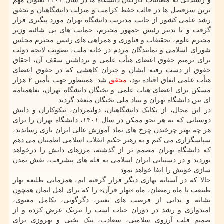
و رسیدگی به مطالبات کارکنان دانشگاه ها در سال ۱۴۰۱ بعنوان مهم
ترین سرفصل ها در قالب حفظ کرامت و منزلت دانشگاهیان و تحقق
رشد علمی کشور از جانب مدیریت دانشگاه تهران مورد پیگیری قرار
گرفت و با تدبیر رئیس جمهور محترم، حمایت های بی شائبه وزیر
محترم علوم، تحقیقات و فناوری و همراهی های رئیس محترم مجلس
شورای اسلامی و نمایندگان مردم در خانه ملت، تصویب لایحه دولت
برای ترمیم حقوق اعضای هیأت علمی و برداشتن سقف آن، احقاق
حقوق از دست رفته ایشان و جبران کاهشی که در حقوق اعضای
هیأت علمی اتفاق افتاده بود،
محقق
شد. همینطور جهت تأمین ۲ هزار
مسکن برای اعضای هیات علمی و نخبگان دانشگاه تهران، تفاهمنامه
ای بین دانشگاه تهران و بنیاد ملی نخبگان منعقد گردید.
در این مجال، از یکایک دانشگاهیان، دولتمردان، نیکوکاران و دانش
دوستانی که به هر نحو ممکن در سال ۱۴۰۱، دانشگاه تهران را برای
هر چه بهتر چرخیدن چرخ های نماد آموزش عالی ایران یاری رساندند،
سپاسگزاری می کنم و به رهبر حکیم انقلاب اسلامی اطمینان می دهم
که دانشگاه تهران مصمم تر از گذشته، مرزهای دانش را درخواهد
نوردید و در دستیابی ایران اسلامی به قله های پیشرفت، نقش تمدن
سازی خویش را ایفا خواهد نمود.
حالا که در آستانه بهاری دیگر قرار گرفته ایم، همزمانی طلیعه بهار
طبیعت با ماه رمضان، ماه «بهار قرآن» را که برای اهل ایمان همچون
نشانه و ندایی از فرصت های تغییر، دگرگونی، تکامل معنوی،
امیدواری و رشد در دوران حیات است را تبریک عرض کرده و از
صمیم قلب آرزوی سلامتی، سعادت، نیک بختی و بهروزی برای