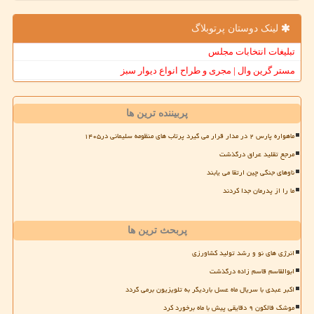
لینک دوستان پرتوبلاگ
تبلیغات انتخابات مجلس
مستر گرین وال | مجری و طراح انواع دیوار سبز
پربیننده ترین ها
ماهواره پارس ۲ در مدار قرار می گیرد پرتاب های منظومه سلیمانی در۱۴۰۵
مرجع تقلید عراق درگذشت
ناوهای جنگی چین ارتقا می یابند
ما را از پدرمان جدا کردند
پربحث ترین ها
انرژی های نو و رشد تولید کشاورزی
ابوالقاسم قاسم زاده درگذشت
اکبر عبدی با سریال ماه عسل باردیگر به تلویزیون برمی گردد
موشک فالکون ۹ دقایقی پیش با ماه برخورد کرد