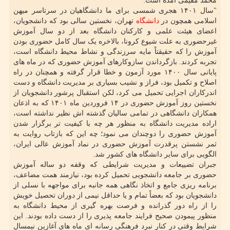
محمد مقیمی آمده است:
"سال ۱۴۰۱ هجری شمسی برای ما دانشگاهیان در سرتاسر میهن
اسلامی همچون در
دانشگاه
تهران، نخستین سالی بود که دانشجویان،
اعضای هیئت علمی و کارکنان دانشگاه بعد از دو سال آموزش
غیرحضوری به علت شیوع کرونا، بالاخره یک سال کامل حضوری بودن
آموزش را که حقیقتاً مایه سرزندگی و نشاط محیط دانشگاه است،
تجربه کردند. بازگرداندن سازوکارهای آموزش حضوری که در ماه های
پایانی سال ۱۴۰۰ مورد آزمون و خطا قرار گرفته و همچنان در راه
اصلاح و تکمیل بود، فراز و نشیب بسیاری بر مدیریت دانشگاه و دست
اندرکاران اجرایی تحمیل می کرد، لکن استقبال پرشور دانشجویان از
نخستین روز آموزش حضوری در ۱۴ فروردین ماه ۱۴۰۱ که به اذعان
همکاران دانشگاهی در تمامی سالیان گذشته اش نظیر نداشته است،
اراده مدیریت دانشگاه به منظور هر چه با کیفیت تر برگزار شدن
آموزش حضوری را دوچندان می نمود؛ چه این که بازتاب روایت به
ثمر نشستن پرقدرت آموزش حضوری در نماد آموزش عالی ایران،
الگویی برای سایر دانشگاه های کشور شد.
جبران تضییعات و مدیریت شرایطی که وقفه دو ساله آموزش
حضوری بر جامعه دانشجویی تحمیل کرده بود، نیازمند همت مضاعف،
برنامه ریزی جامع و اتخاذ نگاهی همه جانبه برای مواجهه با نسلی از
دانشجویان بود که بعضاً تمام و یا حداقل نیمی از دوران تحصیل خویش
را از راه دور گذرانده و فرصت بهره گیری از محیط دانشگاه به
منظور پیمودن صحیح فرایند جامعه پذیری را از دست داده بودند. این
شرایط وقتی در کنار نبرد فرهنگی رسانه ای ماه های آغازین نیمسال