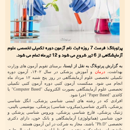
پرتوبلاگ: فرصت 7 روزه ثبت نام آزمون دوره تکمیلی تخصصی علوم
آزمایشگاهی از 6 تیر شروع می شود و 12 تیرماه تمام می شود.
به گزارش پرتوبلاگ به نقل از ایسنا،
برمبنای تقویم آزمون های وزارت
بهداشت،
درمان
و آموزش پزشکی در سال ۱۴۰۲، آزمون دوره
تکمیلی تخصصی علوم آزمایشگاهی در روز پنج شنبه ۱۲ مرداد ماه
انجام می شود. ممکنست آزمون کتبی دوره آزمون کتبی تکمیلی
تخصصی علوم آزمایشگاهی بصورت الکترونیک "Computer Based" یا
کاغذی "Paper Based" اجرا شود.
افرادی که در رشته های ایمنی شناسی پزشکی، انگل شناسی
پزشکی، باکتری شناسی(میکروب شناسی) پزشکی، بیوشیمی بالینی،
ژنتیک پزشکی، قارچ شناسی پزشکی، ویروس شناسی پزشکی و
خون شناسی (هماتولوژی) آزمایشگاهی و بانک خون، دارای دکتری
تخصصی "Ph.D" باشند، مجاز به شرکت در این آزمون هستند.
دانشجویان مقطع دکتری تخصصی که تا پایان شهریور ماه سال جاری