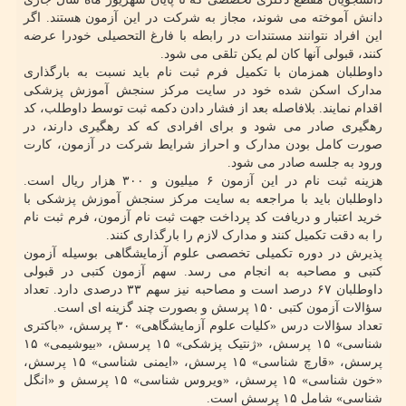
دانش آموخته می شوند، مجاز به شرکت در این آزمون هستند. اگر
این افراد نتوانند مستندات در رابطه با فارغ التحصیلی خودرا عرضه
کنند، قبولی آنها کان لم یکن تلقی می شود.
داوطلبان همزمان با تکمیل فرم ثبت نام باید نسبت به بارگذاری
مدارک اسکن شده خود در سایت مرکز سنجش آموزش پزشکی
اقدام نمایند. بلافاصله بعد از فشار دادن دکمه ثبت توسط داوطلب، کد
رهگیری صادر می شود و برای افرادی که کد رهگیری دارند، در
صورت کامل بودن مدارک و احراز شرایط شرکت در آزمون، کارت
ورود به جلسه صادر می شود.
هزینه ثبت نام در این آزمون ۶ میلیون و ۳۰۰ هزار ریال است.
داوطلبان باید با مراجعه به سایت مرکز سنجش آموزش پزشکی با
خرید اعتبار و دریافت کد پرداخت جهت ثبت نام آزمون، فرم ثبت نام
را به دقت تکمیل کنند و مدارک لازم را بارگذاری کنند.
پذیرش در دوره تکمیلی تخصصی علوم آزمایشگاهی بوسیله آزمون
کتبی و مصاحبه به انجام می رسد. سهم آزمون کتبی در قبولی
داوطلبان ۶۷ درصد است و مصاحبه نیز سهم ۳۳ درصدی دارد. تعداد
سؤالات آزمون کتبی ۱۵۰ پرسش و بصورت چند گزینه ای است.
تعداد سؤالات درس «کلیات علوم آزمایشگاهی» ۳۰ پرسش، «باکتری
شناسی» ۱۵ پرسش، «ژنتیک پزشکی» ۱۵ پرسش، «بیوشیمی» ۱۵
پرسش، «قارچ شناسی» ۱۵ پرسش، «ایمنی شناسی» ۱۵ پرسش،
«خون شناسی» ۱۵ پرسش، «ویروس شناسی» ۱۵ پرسش و «انگل
شناسی» شامل ۱۵ پرسش است.