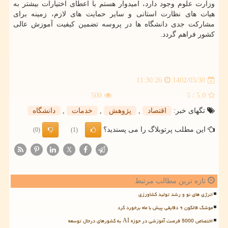
وزارت علوم وجود دارد، امیدوار هستم با اعطای اختیارات بیشتر به
هیات های نظارت استانی و سایر حمایت های لازم، زمینه برای
مشارکت جدی دانشگاه ها در پروسه تضمین کیفیت آموزش عالی
کشور فراهم گردد.
1402/03/30
11:30:26
500
/ 5
5.0
تگهای خبر:
اقتصاد
,
پژوهش
,
خدمات
,
دانشگاه
این مطلب پرتوبلاگ را می پسندید؟
(0)
(1)
X
تازه ترین مطالب مرتبط
انرژی های نو و رشد تولید کشاورزی
موشک فالکون ۹ دقایقی پیش با ماه برخورد کرد
اختصاص 5000 فرصت آموزشی در حوزه AI به کشورهای درحال توسعه