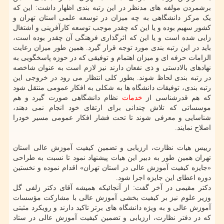
برشمردن مولفه های مدنظر در این رتبه بندی اظهار داشت: این که
یک مرکز دانشگاهی به چه میزان در توسعه علمی استان تهران و
کشور سهیم بوده و یا این که چقدر موجب توسعه کارآفرینی و اشتغال
زایی شده است و یا این که اثرگذاری فرهنگی آن چقدر بوده است،
باید در این رتبه بندی مورد توجه قرار گیرد. همین طور میزان رعایت
الزامات حرفه ای و میزان اهتمام و توفیقی که در حوزه پاسخگویی به
نهادهای بالادستی و ذی نفعان دارند نیز لازم است به عنوان شاخصه
در رتبه بندی لحاظ شوند. بطور کلی انتظار می رود در خروجی این
رتبه بندی، توفیقات دانشگاه ها به شکلی به افکار عمومی منتقل شود
که هم قدرشناسی از
خدمات
نظام دانشگاهی صورت گیرد و هم
موسساتی که تلاش چندانی برای ارتقای خود انجام نمی دهند،
شناسایی و معرفی شوند تا تحت فشار افکار عمومی مسیر خودرا
اصلاح نمایند.
رییس هیات نظارت، ارزیابی و تضمین کیفیت آموزش عالی استان
تهران همین طور به دبیر این هیات پیشنهاد نمود تا نسبت به طراحی
«جایزه کیفیت آموزش عالی در استان تهران» اقدام نموده و نخستین
دوره اعطای این جایزه اجرا شود.
دکتر مقیمی در آخر گفت: از آنجائیکه همیشه آقای دکتر زلفی گل
وزیر علوم نیز بر کیفیت بخشی آموزش عالی با مشارکت مؤسسات
آموزش عالی و به ویژه دانشگاه های برتر تاکید دارند و رویکرد مثبتی
که در دفتر نظارت، ارزیابی و تضمین کیفیت آموزش عالی در ستاد