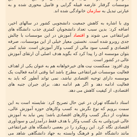
موسسات گرفتار عارضه قبیله گرایی و فامیل محوری شده و به
عبارتی تبدیل به
سازمان
خانوادگی شده اند.
وی با اشاره به کاهش جمعیت دانشجویی کشور در سالهای اخیر،
اضافه کرد: بدین سبب تعداد دانشجویان کمتری جذب دانشگاه های
غیرانتفاعی می شوند و
اقتصاد
آموزش در این موسسات با چالش
جدی روبرو شده است. نخستین معیار خیلی از این موسسات، صرفه
اقتصادی و کسب سود مالی از کسب وکار آموزش است. شاید کمتر
بتوان موسسه ای را پیدا کرد که بگوید هدف اصلی آن ارتقای آموزش
عالی در کشور است.
وی افزود: ممکنست نیت های خیرخواهانه هم به عنوان یکی از اهداف
فعالیت موسسات غیرانتفاعی مطرح باشد اما وقتی ادامه فعالیت یک
موسسه دارای توجیه اقتصادی نباشد، نمی تواند آنطور که باید به
فعالیت ادامه دهد و اگر هم ادامه دهد، برای جبران جنبه های
اقتصادی، از کیفیت کاهش می دهد.
استاد دانشگاه تهران در عین حال تصریح کرد: شایسته است به این
سمت برویم که نوع نگرش به کسب وکارهای حوزه آموزش عالی،
متفاوت از دیگر کسب وکارهای اقتصادی باشد؛ پس نباید به آموزش
عالی غیردولتی به یک کسب وکار با هدف فقط درآمدزایی و سودآوری
اقتصادی نگاه کرد. این رویکرد را در بعضی دانشگاه های غیرانتفاعی
مانند دانشگاه علم و فرهنگ وابسته به جهاد دانشگاهی شاهد می