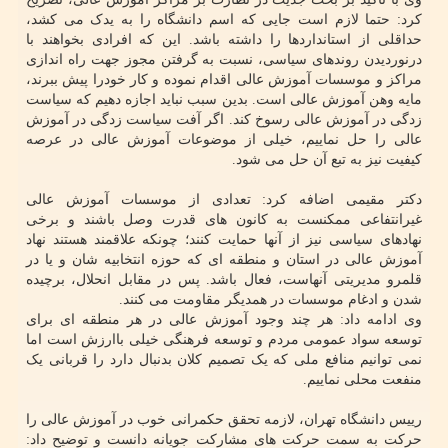
کرد: حتما لازم است جایی که اسم دانشگاه را به یدک می کشد،
حداقلی از استانداردها را داشته باشد. این که افرادی بخواهند با
درنوردیدن روندهای سیاسی، نسبت به گرفتن مجوز جهت راه اندازی
مراکز و موسسات آموزش عالی اقدام نموده و کار خودرا پیش ببرند،
مایه وهن آموزش عالی است. بدین سبب نباید اجازه دهیم که سیاست
زدگی در آموزش عالی رسوخ کند. اگر آفت سیاست زدگی در آموزش
عالی را حل نماییم، خیلی از موضوعات آموزش عالی در عرصه
کیفیت نیز به تبع آن حل می شود.
دکتر مقیمی اضافه کرد: تعدادی از موسسات آموزش عالی
غیرانتفاعی ممکنست به کانون های قدرت وصل باشند و برخی
نهادهای سیاسی نیز از آنها حمایت کنند؛ چونکه علاقمند هستند نهاد
آموزش عالی در استان و منطقه ای که حوزه انتخابیه شان و یا در
قلمرو مدیریتی آنهاست، فعال باشد. پس در مقابل انحلال، برچیده
شدن و ادغام موسسات در همدیگر مقاومت می کنند.
وی ادامه داد: هر چند وجود آموزش عالی در هر منطقه ای برای
توسعه سواد عمومی مردم و توسعه فرهنگی خیلی باارزش است اما
نمی توانیم منافع ملی که یک تصمیم کلان بدنبال دارد را قربانی یک
منفعت محلی نماییم.
رییس دانشگاه تهران، لازمه تحقق حکمرانی خوب در آموزش عالی را
حرکت به سمت حرکت های مشارکت جویانه دانست و توضیح داد: