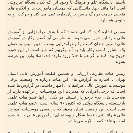
باشیم. دانشگاه علم و فرهنگ با وجود این که یک دانشگاه غیردولتی
است اما مانند جهاد دانشگاهی که همچنان ماموریت ها و انگیزه های
متعالی خدمت در رگ هایش جریان دارد، عمل می کند و حرکت رو به
جلویی هم دارد.
مقیمی اشاره کرد: کسانی هستند که با هدف درآمدزایی از آموزش
عالی وارد این حوزه می شوند. به نظر می آید کسب وکار در آموزش
عالی امروز چندان کسب وکار درآمدزایی نیست. بدین سبب به عنوان
یک مشاور کسب وکار باید به آنها بگوییم که بهتر است از این حوزه
خروج پیدا کنند و اگر هم تا حالا ورود نکرده اند، اصلا وارد این عرصه
نشوند.
رییس هیات نظارت، ارزیابی و تضمین کیفیت آموزش عالی استان
تهران با اشاره به گزارش های این هیات درباره ی وضعیت برخی
موسسات آموزش عالی غیرانتفاعی، اظهار داشت: در گزارش ها آمده
است که برخی افرادی که مدیریت این موسسات را برعهده دارند از
صلاحیت های لازم برخوردار نیستند. در یکی از آنها عضو هیات علمی
بازنشسته دانشگاه دولتی که اکنون ۹۶ ساله است، عضو هیات علمی
شده است. این وضعیت نشان میدهد که در بعضی موسسات آموزش
عالی غیرانتفاعی، فقط شکل و پوسته ای از آموزش عالی حفظ شده
است و فاقد کیفیت لازم می باشد.
وی با تأکید بر بحث جدیت در نظارت بر مراکز آموزش عالی، تصریح