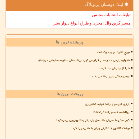
لینک دوستان پرتوبلاگ
تبلیغات انتخابات مجلس
مستر گرین وال | مجری و طراح انواع دیوار سبز
پربیننده ترین ها
مرجع تقلید عراق درگذشت
ماهواره پارس ۲ در مدار قرار می گیرد پرتاب های منظومه سلیمانی در۱۴۰۵
ما را از پدرمان جدا کردند
ناوهای جنگی چین ارتقا می یابند
پربحث ترین ها
انرژی های نو و رشد تولید کشاورزی
ابوالقاسم قاسم زاده درگذشت
اکبر عبدی با سریال ماه عسل باردیگر به تلویزیون برمی گردد
موشک فالکون ۹ دقایقی پیش با ماه برخورد کرد