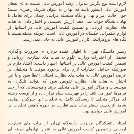
لازم است نوع نگرش مدیران ارشد آموزش عالی نسبت به ذی نفعان
آموزش عالی اینطور باشد که آنها را به عنوان شریک راهبردی ببینند؛
چون حالت امر و نهی و نگاه سلسله مراتبی، چندان برای تعامل با
نهاد دانشگاه جواب نمی دهد. ارزش بخشیدن و اختیار دادن به هیات
های نظارت، ارزیابی و تضمین کیفیت آموزش عالی در استانها، از
لوازم حکمرانی حکیمانه در آموزش عالی است؛ چونکه معتقد هستم با
نگاه های بروکراتیک، کار در آموزش عالی به جایی نمی رسد.
رییس دانشگاه تهران با اظهار عقیده درباره ی ضرورت واگذاری
قسمتی از اختیارات وزارت علوم به هیات های نظارت، ارزیابی و
تضمین کیفیت آموزش عالی در استانها، اظهار داشت: اعتقاد دارم در
صورتیکه حداقل اختیارات لازم برای برخورد موقت با متخلفان در
عرصه آموزش عالی به هیات های نظارت استانی اعطا شود و یا این
اختیار به هیات های نظارت تفویض شود که بتوانند تلنگری به
موسسات و مراکز آموزش عالی متخلف بزنند و موسساتی که از خط
قرمزها عبور می کنند را در فهرست سیاه قرار داده و از توسعه رشته
ای مراکز متخلف تا رسیدگی کامل به تخلفات آنها جلوگیری نمایند،
شاهد اثربخشی بیشتر هیات های نظارت در حوزه کاهش تخلفات در
آموزش عالی خواهیم بود.
استاد دانشکدگان مدیریت دانشگاه تهران از هیات های نظارت،
ارزیابی و تضمین کیفیت آموزش عالی به عنوان نهادهای حرفه ای