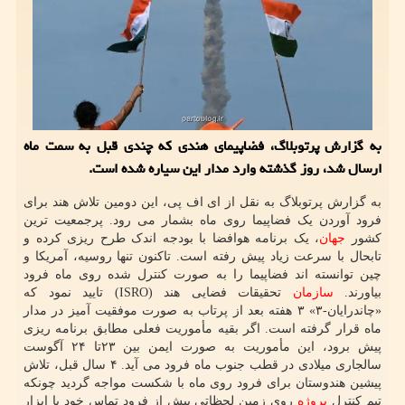
به گزارش پرتوبلاگ، فضاپیمای هندی که چندی قبل به سمت ماه
ارسال شد، روز گذشته وارد مدار این سیاره شده است.
به گزارش پرتوبلاگ به نقل از ای اف پی، این دومین تلاش هند برای
فرود آوردن یک فضاپیما روی ماه بشمار می رود. پرجمعیت ترین
کشور
جهان
، یک برنامه هوافضا با بودجه اندک طرح ریزی کرده و
تابحال با سرعت زیاد پیش رفته است. تاکنون تنها روسیه، آمریکا و
چین توانسته اند فضاپیما را به صورت کنترل شده روی ماه فرود
بیاورند.
سازمان
تحقیقات فضایی هند (ISRO) تایید نمود که
«چاندرایان-۳» ۳ هفته بعد از پرتاب به صورت موفقیت آمیز در مدار
ماه قرار گرفته است. اگر بقیه مأموریت فعلی مطابق برنامه ریزی
پیش برود، این مأموریت به صورت ایمن بین ۲۳تا ۲۴ آگوست
سالجاری میلادی در قطب جنوب ماه فرود می آید. ۴ سال قبل، تلاش
پیشین هندوستان برای فرود روی ماه با شکست مواجه گردید چونکه
تیم کنترل
پروژه
روی زمین لحظاتی پیش از فرود تماس خود با ابزار