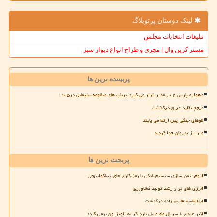
لینک دوستان پرتوبلاگ
تبلیغات انتخابات مجلس
مستر گرین وال | مجری و طراح انواع دیوار سبز
پربیننده ترین ها
ماهواره پارس ۲ در مدار قرار می گیرد پرتاب های منظومه سلیمانی در۱۴۰۵
مرجع تقلید عراق درگذشت
ناوهای جنگی چین ارتقا می یابند
ما را از پدرمان جدا کردند
پربحث ترین ها
لزوم ایمن سازی سیستم بانکی با رمزنگاری های پساکوانتومی
انرژی های نو و رشد تولید کشاورزی
ابوالقاسم قاسم زاده درگذشت
اکبر عبدی با سریال ماه عسل باردیگر به تلویزیون برمی گردد