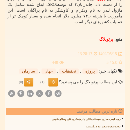
را از دست داد. چاندرایان۳ که توسطISRO ابداع شده شامل یک
ماژول لندر به نام ویکرام و کاوشگر به نام پراگیان است. این
مأموریت با هزینه ۷۴.۶ میلیون دلار انجام شده و بسیار کوچک تر از
عملیات کشورهای دیگر است.
منبع:
پرتوبلاگ
1402/05/15
13:28:17
440
/ 5
5.0
تگهای خبر:
پروژه
,
تحقیقات
,
جهان
,
سازمان
این مطلب پرتوبلاگ را می پسندید؟
(0)
(1)
X
تازه ترین مطالب مرتبط
لزوم ایمن سازی سیستم بانکی با رمزنگاری های پساکوانتومی
ابوالقاسم قاسم زاده درگذشت