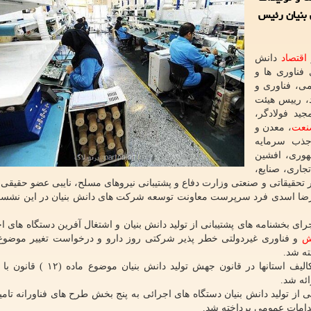
 بنیان رئیس
اقتصاد
دانش
فناوری ها و
می، فناوری و
، رییس هیئت
ید فولادگر،
نعت
، معدن و
جذب سرمایه
هوری، افشین
جاری، صنایع،
تحقیقاتی و صنعتی وزارت دفاع و پشتیبانی نیروهای مسلح، نایبی عضو حقیقی 
 و رضا اسدی فرد سرپرست معاونت توسعه شرکت های دانش بنیان در این نش
ی بخشنامه های پشتیبانی از تولید دانش بنیان و اشتغال آفرین دستگاه های اج
ش
و فناوری غیردولتی خطر پذیر شرکتی روز دارو و درخواست تغییر موضوع
ته شد.
همچنین گزارشی از روند پیشرفت روند اجرائی سازی تکالیف استانها در قانون جه
ئه شد.
 از تولید دانش بنیان دستگاه های اجرائی به پنج بخش طرح های فناورانه تامی
دامات عمومی پرداخته شد.