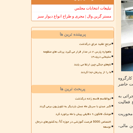
تبلیغات انتخابات مجلس
مستر گرین وال | مجری و طراح انواع دیوار سبز
پربیننده ترین ها
مرجع تقلید عراق درگذشت
ماهواره پارس ۲ در مدار قرار می گیرد پرتاب های منظومه
سلیمانی در۱۴۰۵
ناوهای جنگی چین ارتقا می یابند
ما را از پدرمان جدا کردند
کارگروه
ست حاضر
پربحث ترین ها
رائی به
ابوالقاسم قاسم زاده درگذشت
 فعالیت
اکبر عبدی با سریال ماه عسل باردیگر به تلویزیون برمی گردد
موشک فالکون ۹ دقایقی پیش با ماه برخورد کرد
ش تولید دانش بنیان موضوع ماده (۱۲ ) قانون با محوریت
اختصاص 5000 فرصت آموزشی در حوزه AI به کشورهای درحال
ن مالی،
توسعه