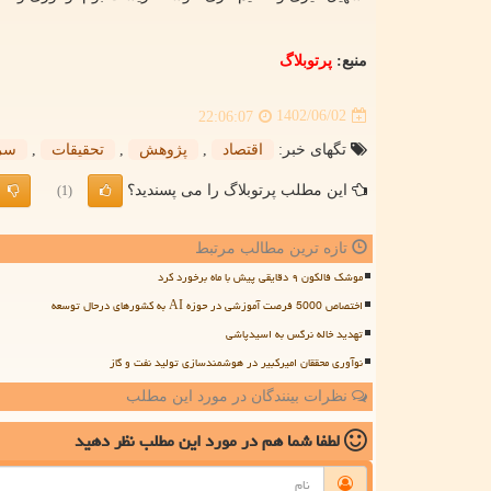
منبع:
پرتوبلاگ
1402/06/02
22:06:07
تگهای خبر:
اقتصاد
,
پژوهش
,
تحقیقات
,
سرم
این مطلب پرتوبلاگ را می پسندید؟
(1)
تازه ترین مطالب مرتبط
موشک فالکون ۹ دقایقی پیش با ماه برخورد کرد
اختصاص 5000 فرصت آموزشی در حوزه AI به کشورهای درحال توسعه
تهدید خاله نرگس به اسیدپاشی
نوآوری محققان امیرکبیر در هوشمندسازی تولید نفت و گاز
نظرات بینندگان در مورد این مطلب
لطفا شما هم
در مورد این مطلب
نظر دهید