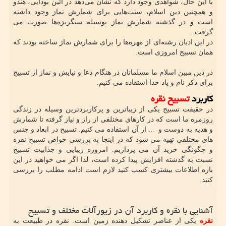
با این حال، شواهدی وجود دارد که نشان می‌دهد در آئین بودایی، هندو
و همچنین دین ​​اسلام، سنت‌هایی برای شمارش نماز وجود داشته
است و در گذشته شمارش نماز بوسیله سنگریزه‌ها صورت می
گرفت.
در این ادیان رشته‌ای از مهره‌ها را برای شمارش نماز ساخته بودند که
همان تسبیح امروزی است.
در دین مبین اسلام ما مسلمانان در هنگام دعا و نیایش و نماز از تسبیح
برای ذکر نام و یاد خدا استفاده می کنیم.
کاربرد
تسبیح نقره
در حقیقت تسبیح یکی از زیباترین و پرکاربردترین وسیله در زندگی
روزمره ما است که در کارهای مختلفی از راز و نیاز گرفته تا شمارش
و هدیه به دوست و ... از آن استفاده می کنیم. تسبیح در ابعاد و جنس
های مختلفی تهیه می شود که در اینجا به بررسی خواص تسبیح نقره
و چگونگی خرید آن می پردازیم. امروزه زیبایی و جذابیت تسبیح
نسبت به گذشته افزایش پیدا کرده است، لذا اگر می خواهید در این
باره اطلاعات بیشتری کسب کنید لازم است ادامه مطلب را بررسی
کنید.
آشنایی با نقره و کاربرد آن در زیورآلات مختلف و تسبیح
نقره
یکی از عناصر تشکیل دهنده زمین است. نقره در طبیعت به