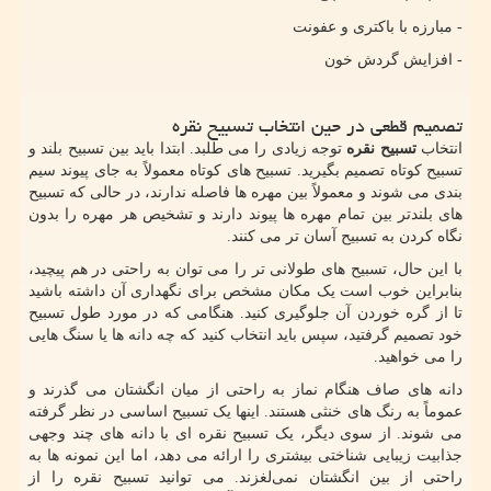
- مبارزه با باکتری و عفونت
- افزایش گردش خون
تصمیم قطعی در حین انتخاب تسبیح نقره
انتخاب
تسبیح نقره
توجه زیادی را می طلبد. ابتدا باید بین تسبیح بلند و
تسبیح کوتاه تصمیم بگیرید. تسبیح‌ های کوتاه معمولاً به ‌جای پیوند سیم
‌بندی می ‌شوند و معمولاً بین مهره‌ ها فاصله ندارند، در حالی که تسبیح
‌های بلندتر بین تمام مهره‌ ها پیوند دارند و تشخیص هر مهره را بدون
نگاه کردن به تسبیح آسان‌ تر می ‌کنند.
با این حال، تسبیح ‌های طولانی ‌تر را می ‌توان به راحتی در هم پیچید،
بنابراین خوب است یک مکان مشخص برای نگهداری آن داشته باشید
تا از گره خوردن آن جلوگیری کنید. هنگامی که در مورد طول تسبیح
خود تصمیم گرفتید، سپس باید انتخاب کنید که چه دانه ها یا سنگ هایی
را می خواهید.
دانه های صاف هنگام نماز به راحتی از میان انگشتان می گذرند و
عموماً به رنگ های خنثی هستند. اینها یک تسبیح اساسی در نظر گرفته
می شوند. از سوی دیگر، یک تسبیح نقره ای با دانه ‌های چند وجهی
جذابیت زیبایی ‌شناختی بیشتری را ارائه می‌ دهد، اما این نمونه ها به
راحتی از بین انگشتان نمی‌لغزند. می توانید تسبیح نقره را از