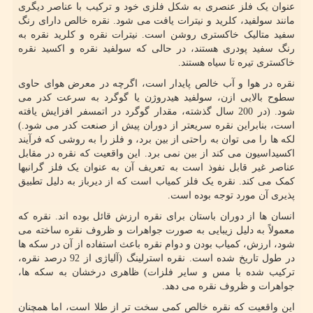
عنوان یک فلز عنصری به شکل فلزی خود و ترکیب با عناصر دیگری
مانند سولفید، کلرید و نیترات یافت می شود. نقره خالص دارای رنگ
سفید متالیک خاکستری روشن است. نیترات نقره و کلرید نقره به
رنگ سفید پودری هستند، در حالی که سولفید نقره و اکسید نقره
خاکستری تیره تا سیاه هستند.
نقره در هوا و آب خالص پایدار است، اگرچه در معرض هوای حاوی
سطوح بالایی ازن، سولفید هیدروژن یا گوگرد به سرعت کدر می
شود. (در 200 سال گذشته، مقدار گوگرد در اتمسفر افزایش یافته
است، بنابراین نقره سریعتر از دوران پیش از صنعت کدر می شود.)
لکه ها را می توان به راحتی از بین برد، و فلز را به روشی که فرآیند
اکسیداسیون می کند از بین نمی برد. این واقعیت که نقره در مقابل
عناصر غیر قابل نفوذ است به تعریف آن به عنوان یک فلز گرانبها
کمک می کند. نقره یک فلز کمیاب است که از دیرباز به دلیل تطبیق
پذیری آن مورد توجه بوده است.
انسان ها از دوران باستان برای نقره ارزش قائل بوده اند. نقره که
معمولاً به دلیل زیبایی به صورت جواهرات و ظروف نقره ساخته می
‌شود، ارزش، کمیاب بودن و دوام نقره باعث استفاده از آن در سکه‌ ها
در طول تاریخ شده است. نقره استرلینگ (آلیاژی از 92 درصد نقره،
ترکیب شده با مس و سایر فلزات) ظاهری درخشان به سکه ها،
جواهرات و ظروف نقره می دهد.
این واقعیت که نقره خالص کمی سخت تر از طلا است، اما همچنان