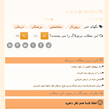
1402/06/12
21:56:33
733
/ 5
5.0
تگهای خبر:
رپورتاژ
,
متخصص
,
پزشكی
,
درمان
این مطلب پرتوبلاگ را می پسندید؟
(0)
(1)
X
تازه ترین مطالب مرتبط
یک بیوهکر کلونی از خود ساخت
ما را از پدرمان جدا کردند
قدمی تازه در درمان نابینایی
درمان امیدوارکننده برای مرگبارترین نوع سرطان مغز نانوداروی شیرین
نظرات بینندگان در مورد این مطلب
لطفا شما هم
نظر دهید