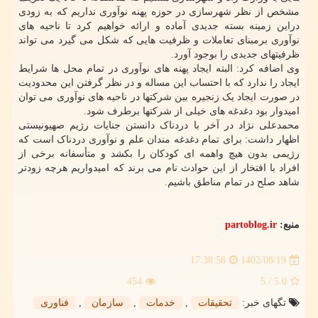
مشخص از نظر شهرسازی در حوزه پهنه نوآوری نداریم که به زودی
دراین زمینه بسته جدیدی آماده و ارائه خواهیم کرد تا ناحیه های
نوآوری برمبنای تعاملات و ظرفیت هایی که شکل می گیرد می تواند
ظرفیتهای جدیدی را بوجود آورد.
وی اضافه کرد: البته ایجاد پهنه های نوآوری در تمام محل ها شرایط
ایجاد را ندارد که با احتساب این مساله و در نظر گرفتن این محدودیت
در صورت ایجاد یک زنجیره بین شرکتها در ناحیه های نوآوری می توان
امیدوار بود دغدغه های خیلی از شرکتها برطرف شود.
محمدعلی نژاد در آخر با دردناک دانستن جنایات رژیم صهیونیستی
اظهار داشت: برای تمام دغدغه مندان علم و نوآوری دردناک است که
رژیمی بدون هیچ واهمه ای کودکان را بکشد و متأسفانه برخی از
افراد با افتخار از این حوادث نام می برند که امیدواریم هرچه زودتر
شاهد صلح در تمام مناطق باشیم.
منبع:
partoblog.ir
1402/08/19
17:38:58
454
/ 5
5.0
تگهای خبر:
تحقیقات
,
خدمات
,
سازمان
,
فناوری