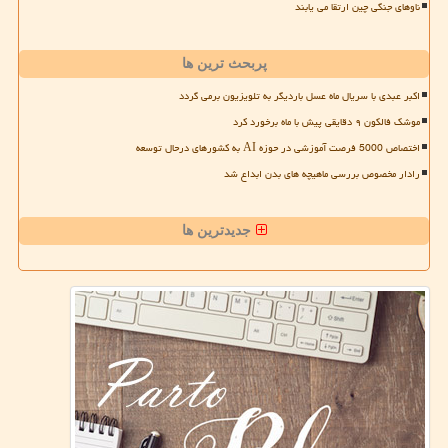
ناوهای جنگی چین ارتقا می یابند
پربحث ترین ها
اکبر عبدی با سریال ماه عسل باردیگر به تلویزیون برمی گردد
موشک فالکون ۹ دقایقی پیش با ماه برخورد کرد
اختصاص 5000 فرصت آموزشی در حوزه AI به کشورهای درحال توسعه
رادار مخصوص بررسی ماهیچه های بدن ابداع شد
جدیدترین ها