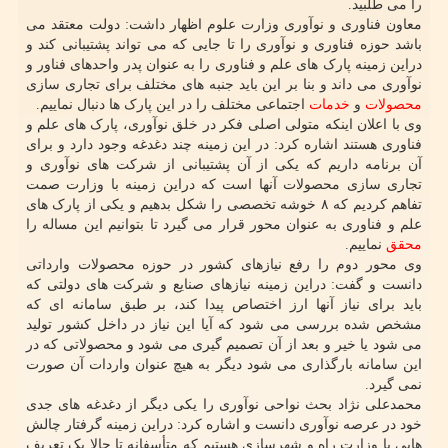
را می طلبید.
معاون فناوری و نوآوری وزارت علوم اظهار داشت: دولت معتقد می
باشد حوزه فناوری و نوآوری را تا جایی که می تواند پشتیبانی کند و
دراین زمینه پارک های علم و فناوری را به عنوان پدر واحدهای فناور و
نوآوری می داند و بنا بر این باید جنبه های مختلف برای تجاری سازی
محصولات
و
خدمات
اجتماعی مختلف را در این پارک ها دنبال نماییم.
وی با اعلان اینکه متولی اصلی فکر در خلق نوآوری، پارک های علم و
فناوری هستند اشاره کرد: در این زمینه چند دغدغه وجود دارد و برای
آن برنامه داریم که یکی از آن پشتیبانی از شرکت های نوآوری و
تجاری سازی محصولات آنها است که دراین زمینه با وزارت صمت
تفاهم کردیم که ۸ خوشه تخصصی را شکل بدهیم و یکی از پارک های
علم و فناوری به عنوان محور قرار می گیرد تا بتوانیم این مساله را
محقق
نماییم.
وی محور دوم را رفع نیازهای کشور در حوزه محصولات وارداتی
دانست و گفت: دراین زمینه نیازهای صنایع و شرکت های دولتی که
باید برای نیاز آنها ارز اختصاص پیدا کند، بر طبق سامانه ای که
مشخص شده بررسی می شود که آیا این نیاز در داخل کشور تولید
می شود یا خیر و بعد از آن تصمیم گیری می شود و محصولاتی که در
این سامانه بارگذاری می شود دیگر به هیچ عنوان واردات آن صورت
نمی گیرد.
محمدعلی نژاد بحث نواحی نوآوری را یکی دیگر از دغدغه های جدی
خود در عرصه نوآوری دانست و اشاره کرد: دراین زمینه گرفتار چالش
هایی با وزارت راه و شهرسازی هستیم که متأسفانه تا حالا یک تعریف