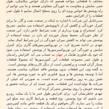
مختلف با قطعاتی مواجه هستیم که دارای خواص مکانیکی، طول
عمر، سایش و مقاومت به خوردگی متفاوتی هستند و ما می توانیم از
راه پوشش ها خواص ویژه ای را روی سطح اعمال نماییم تا طول عمر
قطعات را از افزایش دهیم.
مدیرعامل این شرکت با اشاره به اینکه در صنعت نفت و گاز، ما برای
کنترل خوردگی و کاهش آن از نانوپوشش استفاده می نماییم، تصریح
کرد: استخراج و بهره برداری از نفت شرایط خاص دارد، این صنعت
از نظر خوردگی محیط بسیار خورنده ای دارد در نتیجه استفاده از
پوشش می تواند به کاهش میزان خوردگی در این شرایط کمک نماید.
جهدی در ادامه تصریح کرد: در توربوکمپرسورهای گازی برای کنترل
سایش و خوردگی این توربوکمپرسورها از پوشش استفاده می شود
که خود یک فناوری هایتک در
جهان
به حساب می آید. افزایش راندمان
و طول عمر مجموعه قطعات این کمپرسورها که معمولا قطعات
بسیار گران قیمت و پراهمیتی است از دیگر کاربردهای پوشش است.
به گفته وی، این قطعات بدون پوشش فاقد عملکرد مناسب هستند،
اما با توسعه پوشش ها و ورود فناوری نانو به حوزه پوشش ها، این
نقش روز به روز پراهمیت تر شده است، به صورتی که خیلی از
شرکت ها تولیدکننده این قطعات، بخش عمده ای از برنامه تحقیق و
توسعه خویش را روی پوشش متمرکز کرده اند.
جهدی خاطرنشان کرد: برای افزایش طول عمر ما با یک مثلث روبرو
می باشیم که نوع پوشش، نوع قطعه و شرایط کاری سه ضلع این
مثلث را می سازند. اگر بخواهیم برای یک قطعه خاص مانند کمپرسور
از این پوشش ها استفاده نماییم، استفاده از پوشش می تواند طول