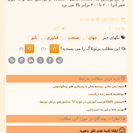
عمر آنرا ۲۰۰ تا ۳۰۰ برابر بالا می برد.
1402/09/01
15:02:49
525
/ 5
5.0
تگهای خبر:
جهان
,
صنعت
,
فناوری
,
نانو
این مطلب پرتوبلاگ را می پسندید؟
(0)
(1)
X
تازه ترین مطالب مرتبط
لزوم ایمن سازی سیستم بانکی با رمزنگاری های پساکوانتومی
ابوالقاسم قاسم زاده درگذشت
اختصاص 5000 فرصت آموزشی در حوزه AI به کشورهای درحال توسعه
تهدید خاله نرگس به اسیدپاشی
نظرات بینندگان در مورد این مطلب
لطفا شما هم
نظر دهید