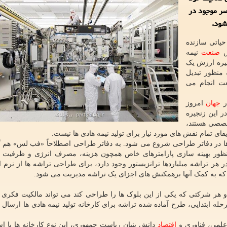
 عناصر موجود در
شود.
حیاتی سازنده
زش
صنعت
نیمه
جیره ارزش یک
منظور تبدیل
ت انجام می
ر
جهان
امروز
ر این زنجیره
خصصی هستند،
ای تمام نقش های مورد نیاز برای تولید نیمه هادی ها نیست.
رها در دفاتر طراحی شروع می شود. به دفاتر طراحی اصطلاحاً «فب لس» هم 
ظور بهینه سازی پارامترهای خاص همچون هزینه، مصرف انرژی و ظرفیت ب
 هر تراشه میلیاردها ترانزیستور وجود دارد، برای طراحی تراشه ها از نرم ا
حله ابتدایی، طرح آماده شده تراشه برای کارخانه تولید نیمه هادی ها ارسال
علمی، فناوری و
اقتصاد
دانش بنیان ریاست جمهوری، این نوع کارخانه ها با است