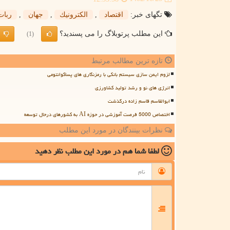
تگهای خبر:
اقتصاد
,
الكترونیك
,
جهان
,
ربات
این مطلب پرتوبلاگ را می پسندید؟
(1)
تازه ترین مطالب مرتبط
لزوم ایمن سازی سیستم بانکی با رمزنگاری های پساکوانتومی
انرژی های نو و رشد تولید کشاورزی
ابوالقاسم قاسم زاده درگذشت
اختصاص 5000 فرصت آموزشی در حوزه AI به کشورهای درحال توسعه
نظرات بینندگان در مورد این مطلب
لطفا شما هم
در مورد این مطلب
نظر دهید