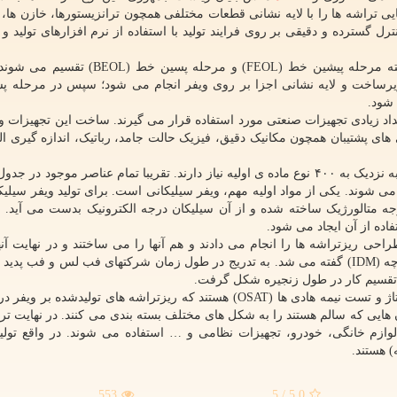
ایی تراشه ها را با لایه نشانی قطعات مختلفی همچون ترانزیستورها، خازن ها،
رل گسترده و دقیقی بر روی فرایند تولید با استفاده از نرم افزارهای تولید و
فرآیندهای تولیدی انجام شده در این کارخانه ها به دو دسته مرحله پیشین خط (FEOL) و مرح
 که ایجاد زیرساخت و لایه نشانی اجزا بر روی ویفر انجام می شود؛ سپس در مرحله
 تعداد زیادی تجهیزات صنعتی مورد استفاده قرار می گیرند. ساخت این تجهیزات و
 های پشتیبان همچون مکانیک دقیق، فیزیک حالت جامد، رباتیک، اندازه گیری ال
کارخانه های تولید نیمه هادی ها همینطور برای فعالیت خود به نزدیک به ۴۰۰ نوع ماده ی اولیه نیاز دارند. تقریبا تمام عناصر موج
ه می شوند. یکی از مواد اولیه مهم، ویفر سیلیکانی است. برای تولید ویفر سیلیکا
متالورژیک ساخته شده و از آن سیلیکان درجه الکترونیک بدست می آید. د
ده از آن ایجاد می شود.
 هایی همچون Intel و Fairchild هم کار طراحی ریزتراشه ها را انجام می دادند و هم آنها را می ساختند و در نهایت
فروختند. به این شرکت ها، شرکتهای طراحی و تولید یکپارچه (IDM) گفته می شد. به تدریج در طول زمان شرکتهای فب لس و فب
 تقسیم کار در طول زنجیره شکل گرفت.
حلقه دیگر زنجیره ی ارزش نیمه هادی ها کارخانه های مونتاژ و تست نیمه هادی ها (OSAT) هستند که ریزتراشه های تولیدشد
ن هایی که سالم هستند را به شکل های مختلف بسته بندی می کنند. در نهایت تر
لوازم خانگی، خودرو، تجهیزات نظامی و … استفاده می شوند. در واقع تولید
 هستند.
553
/ 5
5.0