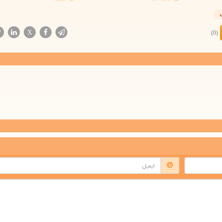
X
(0)