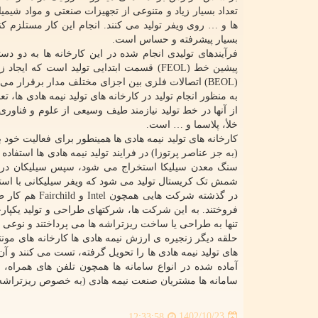
تعداد بسیار زیاد و متنوعی از تجهیزات صنعتی و مواد شیمی
ها و … روی ویفر تولید می کنند. انجام این کار مستلزم کنت
بسیار پیشرفته و حساس است.
پیشین خط (FEOL) قسمت ابتدایی تولید است
(BEOL) اتصالات فلزی بین اجزای مختلف مدار برقرار می شود.
به منظور انجام تولید در کارخانه های تولید نیمه هادی ها،
از آنها در خط تولید نیازمند طیف وسیعی از علوم و فناوری
خلأ، پلاسما و … است.
(به جز عناصر پرتوزا) در فرایند تولید نیمه هادی ها استفاد
سنگ معدن سیلیکا استخراج می شود، سپس سیلیکان درجه 
شمش تک کریستال تولید می شود که ویفر سیلیکانی با استفا
در گذشته شرکت
تنها به طراحی یا ساخت ریزتراشه ها می پرداختند و نوعی
های تولید نیمه هادی ها را تحویل گرفته، تست می کنند و آ
آماده شده در انواع سامانه ها همچون تلفن های همراه، 
سامانه ها مشتریان صنعت نیمه هادی (به خصوص ریزتراشه)
1402/10/23
12:33:58