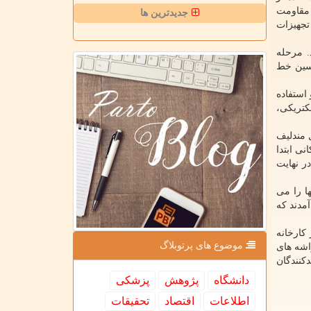
 مقاومت
جدیدترین ها
 تجهیزات
له پسین خط (BEOL) تقسیم می شوند. مرحله
 پسین خط
 استفاده
کتریکی،
ود در جدول مندلیف
نی ابتدا
ر نهایت
 آنها را می
 پدید آمدند که
ه بر ویفر در کارخانه
موضوع های پرتوبلاگ
اشه های
کنندگان
دانشگاه
پژوهش
پزشكی
اطلاعات
اقتصاد
تحقیقات