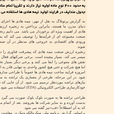
به حدود ۴۰۰ نوع ماده اولیه نیاز دارند و تقریبا تمام
جدول مندلیف در فرایند تولید نیمه هادی ها استفاده می 
به گزارش پرتوبلاگ به نقل از مهر، نیمه هادی ها اجزای 
دنیای مدرن ما هستند، بنابراین پرداختن به زنجیره ار
هادی از اهمیت ویژه ای برخوردار می باشد. می دانیم زن
صنعت مجموعه ای از فرآیندها را توصیف می کند که به 
ورودی های اقتصادی به خروجی های مدنظر در آن صنع
شوند.
زنجیره ارزش صنعت نیمه هادی که پیشرفت فناوری را د
میسر می کند، بسیار پیچیده است. برخی شرکتهای فعال د
نقش های متنوعی را ایفا می کنند و برخی دیگر بسیار ت
اما هیچ شرکت و حتی هیچ کشور واحدی به تنهایی قادر به ایف
امروزه فرایند ساخت نیمه هادی ها عموماً با طراحی مدا
شود. در این مرحله، طرحی از معماری یک تراشه به من
نیازهای تراشه موردنظر ترسیم می شود. از آن جایی که در
خودکارسازی طراحی الکترونیکی (EDA) استفاده می شود که به کمک آنها برهمکنش های اجزای یک تراشه مدیریت می شود.
بدست آورده و به سایر شرکت ها بفروشد. بعد از اتمام مر
که به آن اصطلاحاً «فب»نیز گفته می شود.
براساس گزارش برنامه ملی میکروالکترونیک در معاونت 