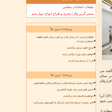
تبلیغات انتخابات مجلس
مستر گرین وال | مجری و طراح انواع دیوار سبز
پربیننده ترین ها
ماهواره پارس ۲ در مدار قرار می گیرد پرتاب های منظومه
سلیمانی در۱۴۰۵
مرجع تقلید عراق درگذشت
ناوهای جنگی چین ارتقا می یابند
ما را از پدرمان جدا کردند
گفته می
پربحث ترین ها
ر مبنای
فزارهای
لزوم ایمن سازی سیستم بانکی با رمزنگاری های پساکوانتومی
انرژی های نو و رشد تولید کشاورزی
ابوالقاسم قاسم زاده درگذشت
طراحی تراشه ها به صورت بلوک بلوک صورت می گیرد و هر شرکتی که یکی از این بلوک ها را طراحی کند می تواند مالکیت فکری (IP) آنرا
 می شود
اکبر عبدی با سریال ماه عسل باردیگر به تلویزیون برمی گردد
فاده از