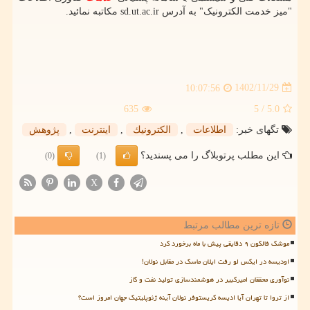
"میز خدمت الکترونیک" به آدرس sd.ut.ac.ir مکاتبه نمائید.
1402/11/29
10:07:56
635
/ 5
5.0
تگهای خبر:
اطلاعات
,
الكترونیك
,
اینترنت
,
پژوهش
این مطلب پرتوبلاگ را می پسندید؟
(0)
(1)
X
تازه ترین مطالب مرتبط
موشک فالکون ۹ دقایقی پیش با ماه برخورد کرد
اودیسه در ایکس لو رفت ایلان ماسک در مقابل نولان!
نوآوری محققان امیرکبیر در هوشمندسازی تولید نفت و گاز
از تروا تا تهران آیا ادیسه کریستوفر نولان آینه ژئوپلیتیک جهان امروز است؟