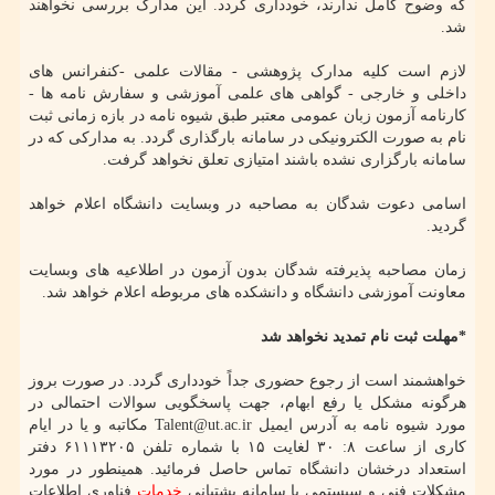
که وضوح کامل ندارند، خودداری گردد. این مدارک بررسی نخواهند
شد.
لازم است کلیه مدارک پژوهشی - مقالات علمی -کنفرانس های
داخلی و خارجی - گواهی های علمی آموزشی و سفارش نامه ها -
کارنامه آزمون زبان عمومی معتبر طبق شیوه نامه در بازه زمانی ثبت
نام به صورت الکترونیکی در سامانه بارگذاری گردد. به مدارکی که در
سامانه بارگزاری نشده باشند امتیازی تعلق نخواهد گرفت.
اسامی دعوت شدگان به مصاحبه در وبسایت دانشگاه اعلام خواهد
گردید.
زمان مصاحبه پذیرفته شدگان بدون آزمون در اطلاعیه های وبسایت
معاونت آموزشی دانشگاه و دانشکده های مربوطه اعلام خواهد شد.
*مهلت ثبت نام تمدید نخواهد شد
خواهشمند است از رجوع حضوری جداً خودداری گردد. در صورت بروز
هرگونه مشکل یا رفع ابهام، جهت پاسخگویی سوالات احتمالی در
مورد شیوه نامه به آدرس ایمیل Talent@ut.ac.ir مکاتبه و یا در ایام
کاری از ساعت ۸: ۳۰ لغایت ۱۵ با شماره تلفن ۶۱۱۱۳۲۰۵ دفتر
استعداد درخشان دانشگاه تماس حاصل فرمائید. همینطور در مورد
مشکلات فنی و سیستمی با سامانه پشتیانی
خدمات
فناوری اطلاعات