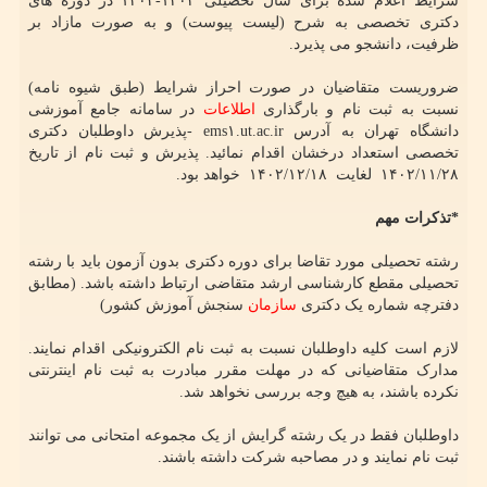
شرایط اعلام شده برای سال تحصیلی ۱۴۰۴-۱۴۰۳ در دوره های
دکتری تخصصی به شرح (لیست پیوست) و به صورت مازاد بر
ظرفیت، دانشجو می پذیرد.
ضروریست متقاضیان در صورت احراز شرایط (طبق شیوه نامه)
نسبت به ثبت نام و بارگذاری
اطلاعات
در سامانه جامع آموزشی
دانشگاه تهران به آدرس ems۱.ut.ac.ir -پذیرش داوطلبان دکتری
تخصصی استعداد درخشان اقدام نمائید. پذیرش و ثبت نام از تاریخ
۲۸/‏۱۱/‏۱۴۰۲‬ ‬ لغایت ‬ ۱۸/‏۱۲/‏۱۴۰۲ ‬ خواهد بود.
*تذکرات مهم
رشته تحصیلی مورد تقاضا برای دوره دکتری بدون آزمون باید با رشته
تحصیلی مقطع کارشناسی ارشد متقاضی ارتباط داشته باشد. (مطابق
دفترچه شماره یک دکتری
سازمان
سنجش آموزش کشور)
لازم است کلیه داوطلبان نسبت به ثبت نام الکترونیکی اقدام نمایند.
مدارک متقاضیانی که در مهلت مقرر مبادرت به ثبت نام اینترنتی
نکرده باشند، به هیچ وجه بررسی نخواهد شد.
داوطلبان فقط در یک رشته گرایش از یک مجموعه امتحانی می توانند
ثبت نام نمایند و در مصاحبه شرکت داشته باشند.