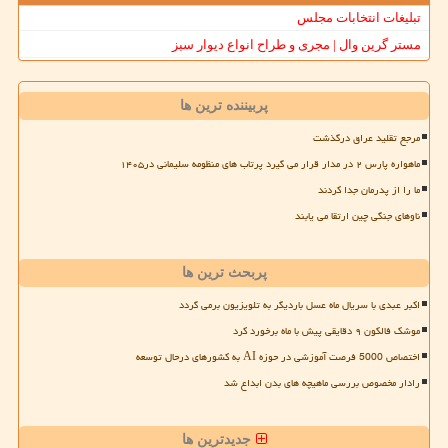
تبلیغات انتخابات مجلس
مستر گرین وال | مجری و طراح انواع دیوار سبز
پربیننده ترین ها
مرجع تقلید عراق درگذشت
ماهواره پارس ۲ در مدار قرار می گیرد پرتاب های منظومه سلیمانی در۱۴۰۵
ما را از پدرمان جدا کردند
ناوهای جنگی چین ارتقا می یابند
پربحث ترین ها
اکبر عبدی با سریال ماه عسل باردیگر به تلویزیون برمی گردد
موشک فالکون ۹ دقایقی پیش با ماه برخورد کرد
اختصاص 5000 فرصت آموزشی در حوزه AI به کشورهای درحال توسعه
رادار مخصوص بررسی ماهیچه های بدن ابداع شد
جدیدترین ها