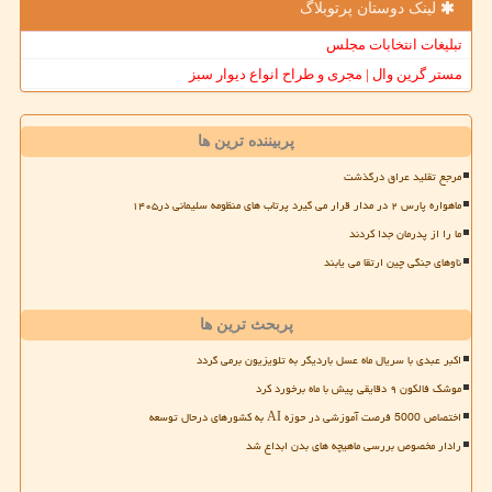
لینک دوستان پرتوبلاگ
تبلیغات انتخابات مجلس
مستر گرین وال | مجری و طراح انواع دیوار سبز
پربیننده ترین ها
مرجع تقلید عراق درگذشت
ماهواره پارس ۲ در مدار قرار می گیرد پرتاب های منظومه سلیمانی در۱۴۰۵
ما را از پدرمان جدا کردند
ناوهای جنگی چین ارتقا می یابند
پربحث ترین ها
اکبر عبدی با سریال ماه عسل باردیگر به تلویزیون برمی گردد
موشک فالکون ۹ دقایقی پیش با ماه برخورد کرد
اختصاص 5000 فرصت آموزشی در حوزه AI به کشورهای درحال توسعه
رادار مخصوص بررسی ماهیچه های بدن ابداع شد