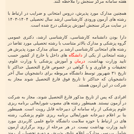
هفته سامانه مرکز سنجش را ملاحظه کنند.
همچنین مدارک مورد پذیرش، دروس امتحانی و ضرایب در ارتباط با
رشته های آزمون ورودی کارشناسی ارشد سال تحصیلی ۱۴۰۴-۱۴۰۳
در سایت مرکز سنجش آموزش پزشکی درج شده است.
دارا بودن دانشنامه کارشناسی، کارشناسی ارشد، دکتری عمومی
گروه پزشکی و مدارک بالاتر متناسب با رشته تحصیلی مورد تقاضا در
رشته های امتحانی کارشناسی ارشد بر مبنای مدارک مورد پذیرش هر
رشته امتحانی از یکی از
دانشگاه
های داخل یا خارج از کشور حسب
تایید وزارت بهداشت،
درمان
و آموزش پزشکی یا وزارت علوم،
تحقیقات و فنآوری و یا گواهی در خصوص فارغ التحصیل حداکثر تا
تاریخ ۳۱ شهریور توسط دانشگاه مربوطه برای دانشجویان سال آخر
دانشجویان که حداکثر تا تاریخ فوق فارغ التحصیل شوند مجاز به
شرکت در این آزمون هستند.
افرادی که پس از تاریخ مذکور فارغ التحصیل شوند، مجاز به شرکت
در آزمون نیستند. همینطور رشته های مصوب شورایعالی برنامه ریزی
علوم پزشکی از راه سامانه آن دبیرخانه قابل رویت است. همینطور
بنا بر اعلام دبیرخانه شورایعالی برنامه ریزی علوم پزشکی، رشته
های در ارتباط با حوزه سلامت دانشگاه جامع علمی کاربردی مورد
تایید وزارت بهداشت نیست. در هر مرحله از روند برگزاری آزمون
شامل بررسی مدارک، اعلام نتایج، پذیرش و دوره تحصیل، از روند