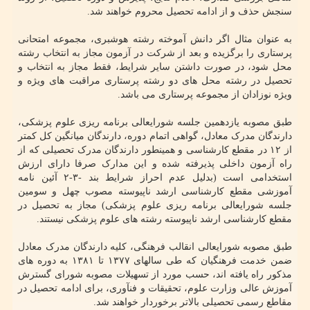
سنجش حذف و از ادامه تحصیل محروم خواهند شد.
به عنوان مثال اگر دانش آموخته رشته هوشبری، مجموعه امتحانی
پرستاری را برگزیده و بعد از شرکت در آزمون مجاز به انتخاب رشته
محل شود، در صورت داشتن سایر شرایط، فقط مجاز به انتخاب و
تحصیل در رشته محل های دو رشته پرستاری مراقبت های ویژه و
ویژه نوزادان از مجموعه پرستاری می باشد.
طبق مصوبه یازدهمین جلسه شورایعالی برنامه ریزی علوم پزشکی،
دارندگان مدرک معادل، گواهی اتمام دوره، دارندگان میانگین کل کمتر
از ۱۲ در مقطع کارشناسی و همینطور دارندگان مدرک تحصیلی که از
راه آزمون داخلی پذیرفته شده و این مدارک صرفا دارای ارزش
استخدامی است (بدلیل عدم احراز شرایط بند -۳-۲ آئین نامه
آموزشی مقطع کارشناسی ارشد ناپیوسته مصوب چهل و سومین
جلسه شورایعالی برنامه ریزی علوم پزشکی) مجاز به تحصیل در
مقطع کارشناسی ارشد ناپیوسته رشته های علوم پزشکی نیستند.
طبق مصوبه شورایعالی انقالب فرهنگی، کلیه دارندگان مدرک معادل
ضمن خدمت فرهنگیان که طی سالهای ۱۳۷۷ تا ۱۳۸۱ به دوره های
مذکور راه یافته اند، حسب مورد از تسهیلات مصوبه شورای گسترش
آموزش عالی وزارت علوم، تحقیقات و فنآوری، برای ادامه تحصیل در
مقاطع رسمی تحصیلی بالاتر برخوردار خواهند شد.