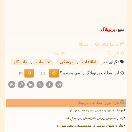
منبع:
پرتوبلاگ
1402/12/02
08:22:43
565
/ 5
5.0
تگهای خبر:
اطلاعات
,
پزشكی
,
تحقیقات
,
دانشگاه
این مطلب پرتوبلاگ را می پسندید؟
(0)
(1)
X
تازه ترین مطالب مرتبط
موشک فالکون ۹ دقایقی پیش با ماه برخورد کرد
رادار مخصوص بررسی ماهیچه های بدن ابداع شد
نوآوری محققان امیرکبیر در هوشمندسازی تولید نفت و گاز