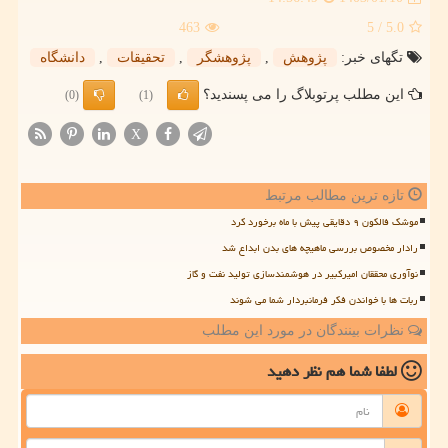
463
/ 5
5.0
تگهای خبر:
پژوهش
,
پژوهشگر
,
تحقیقات
,
دانشگاه
این مطلب پرتوبلاگ را می پسندید؟
(0)
(1)
X
تازه ترین مطالب مرتبط
موشک فالکون ۹ دقایقی پیش با ماه برخورد کرد
رادار مخصوص بررسی ماهیچه های بدن ابداع شد
نوآوری محققان امیرکبیر در هوشمندسازی تولید نفت و گاز
ربات ها با خواندن فکر فرمانبردار شما می شوند
نظرات بینندگان در مورد این مطلب
لطفا شما هم
نظر دهید