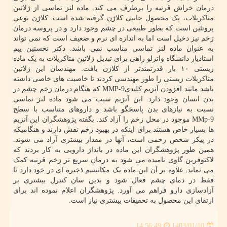
درمان خراش قرنیه را برطرف می کند. ماده لنز تماسی از ژلاتین
متاکریلات، یک محصول جانبی کلاژن گرفته شده است. کلاژن نوعی
پروتئین است که بطور طبیعی در چشم وجود دارد و در پروسه درمان
زخم نیز دخیل است اما به اندازه ای نرم و ضعیف است که نمی تواند
به عنوان ماده لنز تماسی مناسب نمی باشد. دکتر نخستین ییم
استادیار دانشگاه واترلو راهی برای تبدیل ژلاتین متاکریلات به یک ماده
زیستی ۱۰ بار قدرتمندتر از کلاژن یافت. مهندسان این ژلاتین
متاکریلات زیستی را طور مهندسی کردند تا خاصیت های خاصی داشته
باشد مانند افزودن آنزیم کلیدیMMP-9 که هنگام درمان زخم چشم در
بدن انسان وجود دارد. این آنزیم سبب می شود ماده لنز تماسی
نسبت به نیازهای بدن پاسخگو باشد و داروهای متناسب با سطح
MMp-9 موجود در محل زخم را آزاد کند. بگفته پژوهشگران این آنزیم
ها بسیار خاص هستند برای اینکه در بهبود زخم نقش دارند و هنگامیکه
در پیکر شخص زخمی است، آنها در مقدار بیشتری آزاد می شوند.
همین طور پژوهشگران این ماده در بانداژ دارویی به کار بردند که
لاکتوفرین گاوی نامیده می شود به درمان سریع تر زخم قرنیه کمک
می نماید. علاوه بر آن این ماده یک مکانیسم ذخیره ای در خود دارد تا
فقط در دمای چشم فعال شود و بدین سان کنترل بیشتری بر
آزادسازی دارو فراهم می آورد. پژوهشگران اعلام نموده اند برای
ارتقای این محصول به تحقیقات بیشتری نیاز است.
1403/01/10
14:56:49