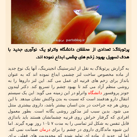
پرتوبلاگ: تعدادی از محققان دانشگاه واترلو یک نوآوری جدید با
هدف تسهیل بهبود زخم های چشمی ابداع نموده اند.
به گزارش پرتوبلاگ به نقل از اینترستینگ انجینرینگ، آنها یک نوع جدید
از ماده مخصوص ساخت لنز چشمی ابداع نموده اند که به عنوان
بانداژ برای زخم های قرنیه ای عمل می کند. این لنز داروها را به
روشی منظم آزاد می کند تا بهبود چشم را تسریع کند. دکتر لیندون
جونز پروفسور
دانشگاه
واترلو در این زمینه می گوید: این یک سیستم
انتقال دارو هدفمند است که نسبت به بدن واکنش نشان میدهد. با این
روش هر چه جراحت در بدن انسان بیشتر باشد، داروی بیشتری منتل
می شود. بدین سبب لنز مذکور روشی یگانه است. بطور معمول
افرادی که گرفتار خراش روی قرنیه چشمانشان هستند باید بانداژی
قابل تنفس به شکل لنز تماسی را به مدت ۷ تا۱۰ روز بهره گیرند. اما
این شیوه ماندگاری داروی در چشم را برای
درمان
ضمانت نمی کند.
اما لنز جدید از ماده ای تولید شده که محدودیت های فعلی برای