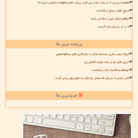
ماهواره پارس ۲ در مدار قرار می گیرد پرتاب های منظومه سلیمانی در۱۴۰۵
مرجع تقلید عراق درگذشت
ناوهای جنگی چین ارتقا می یابند
ما را از پدرمان جدا کردند
پربحث ترین ها
لزوم ایمن سازی سیستم بانکی با رمزنگاری های پساکوانتومی
انرژی های نو و رشد تولید کشاورزی
ابوالقاسم قاسم زاده درگذشت
اکبر عبدی با سریال ماه عسل باردیگر به تلویزیون برمی گردد
جدیدترین ها