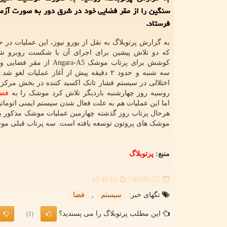
سنگین را از مقر فضایی خود در شرق دور به صورت آزما
فرستاد.
به گزارش پرتوبلاگ به نقل از یورو نیوز، این عملیات در ح
که دو تلاش پیشین برای اجرای آن با شکست روبرو شده
کوشش برای پرتاب موشک Angara-A5 ا
سه شنبه و حدود ۲ دقیقه پیش از آغاز عملیات لغو 
اختلالی در سیستم فشار تانک اکسید کننده در بخش مرکز
روسیه روز چهارشنبه باردیگر تلاش کرد موشک را به
فضا
اما این عملیات هم به علت فعال شدن سیستم ایمنی اتوماتی
موشک های پروتون توسعه یافته است. سه پرتاب قبلی موش
منبع:
پرتوبلاگ
1403/01/25
10:40:15
تگهای خبر:
سیستم
,
فضا
این مطلب پرتوبلاگ را می پسندید؟
(1)