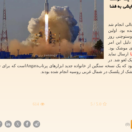
یشی به فضا
الی انجام شد
 بود. اولین
ز مقر فضایی ووستوچنی روز
شد. دلیل این امر
ی موشک بود.
ارسال نماید
ک لغو شد. در
هرحال پرتاب روز گذشته چهارمین عملیات موشک مذکور بود که یک نسخه سنگین از خانواده 
ک از پلتسک در شمال غربی روسیه انجام شده بودند.
614
/ 5
5.0
X
(0)