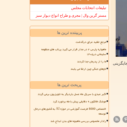
تبلیغات انتخابات مجلس
مستر گرین وال | مجری و طراح انواع دیوار سبز
پربیننده ترین ها
مرجع تقلید عراق درگذشت
ماهواره پارس ۲ در مدار قرار می گیرد پرتاب های منظومه
سلیمانی در۱۴۰۵
ما را از پدرمان جدا کردند
جدید ابزارهای پرتابAngaraاست که برای جایگزینی
ناوهای جنگی چین ارتقا می یابند
پربحث ترین ها
اکبر عبدی با سریال ماه عسل باردیگر به تلویزیون برمی گردد
موشک فالکون ۹ دقایقی پیش با ماه برخورد کرد
اختصاص 5000 فرصت آموزشی در حوزه AI به کشورهای درحال
توسعه
رادار مخصوص بررسی ماهیچه های بدن ابداع شد