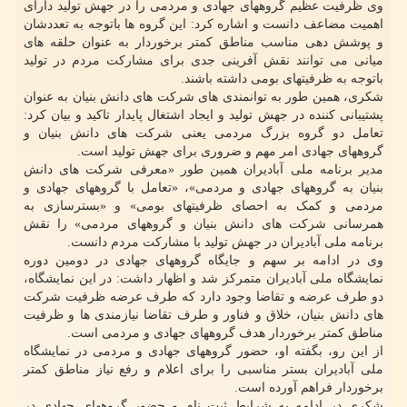
وی ظرفیت عظیم گروههای جهادی و مردمی را در جهش تولید دارای
اهمیت مضاعف دانست و اشاره کرد: این گروه ها باتوجه به تعددشان
و پوشش دهی مناسب مناطق کمتر برخوردار به عنوان حلقه های
میانی می توانند نقش آفرینی جدی برای مشارکت مردم در تولید
باتوجه به ظرفیتهای بومی داشته باشند.
شکری، همین طور به توانمندی های شرکت های دانش بنیان به عنوان
پشتیبانی کننده در جهش تولید و ایجاد اشتغال پایدار تاکید و بیان کرد:
تعامل دو گروه بزرگ مردمی یعنی شرکت های دانش بنیان و
گروههای جهادی امر مهم و ضروری برای جهش تولید است.
مدیر برنامه ملی آبادیران همین طور «معرفی شرکت های دانش
بنیان به گروههای جهادی و مردمی»، «تعامل با گروههای جهادی و
مردمی و کمک به احصای ظرفیتهای بومی» و «بسترسازی به
همرسانی شرکت های دانش بنیان و گروههای مردمی» را نقش
برنامه ملی آبادیران در جهش تولید با مشارکت مردم دانست.
وی در ادامه بر سهم و جایگاه گروههای جهادی در دومین دوره
نمایشگاه ملی آبادیران متمرکز شد و اظهار داشت: در این نمایشگاه،
دو طرف عرضه و تقاضا وجود دارد که طرف عرضه ظرفیت شرکت
های دانش بنیان، خلاق و فناور و طرف تقاضا نیازمندی ها و ظرفیت
مناطق کمتر برخوردار هدف گروههای جهادی و مردمی است.
از این رو، بگفته او، حضور گروههای جهادی و مردمی در نمایشگاه
ملی آبادیران بستر مناسبی را برای اعلام و رفع نیاز مناطق کمتر
برخوردار فراهم آورده است.
شکری در ادامه به شرایط ثبت نام و حضور گروههای جهادی در