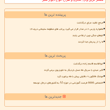
پربیننده ترین ها
مرجع تقلید عراق درگذشت
ماهواره پارس ۲ در مدار قرار می گیرد پرتاب های منظومه سلیمانی در۱۴۰۵
ناوهای جنگی چین ارتقا می یابند
ما را از پدرمان جدا کردند
پربحث ترین ها
ابوالقاسم قاسم زاده درگذشت
اکبر عبدی با سریال ماه عسل باردیگر به تلویزیون برمی گردد
موشک فالکون ۹ دقایقی پیش با ماه برخورد کرد
اختصاص 5000 فرصت آموزشی در حوزه AI به کشورهای درحال توسعه
جدیدترین ها