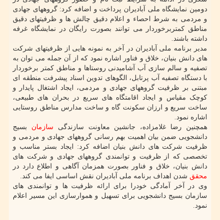
دومین نمایشگاه ملی آبادیران پرداخت و اضافه کرد: گروههای جهادی
و مردمی به شرط احصاء و اعلام دقیق چالش ها و ظرفیتهای دقیق
مناطق کمتربرخوردار می توانند بصورت رایگان در نمایشگاه غرفه
داشته باشند.
مدیر برنامه ملی آبادیران در آخر به نمونه هایی از ظرفیتهای شرکت
های دانش بنیان، خلاق و فناور اشاره نمود که از آن جمله می توان به
تصفیه و سالم سازی آب آشامیدنی روستاها و مناطق کمتر برخوردار
با دستگاه تصفیه آب پرتابل، الگوهای تدوین اسناد پیشرفت منطقه ای
مبتنی بر ظرفیت گروههای جهادی و مردمی، ایجاد اشتغال پایدار و
کوچک مقیاس و ایجاد اقامتگاه های سریع در بحران های طبیعی،
ساخت سریع و ارزان سکونت گاه و ساخت مدارس مناطق روستایی
اشاره نمود.
همچنین رضا غلامزاده، جانشین معاونت سازندگی
سازمان
بسیج
دانشجویی ضمن بیان اهمیت بهم رسانی گروههای جهادی و مردمی و
ظرفیت شرکت های دانش بنیان اضافه کرد: ایجاد بستر مناسب و
تخصصی که از ظرفیت و توانمندی گروههای جهادی و شرکت های
دانش بنیان، خلاق و فناور بصورت همزمان آگاهی و اطلاع دارد در
محقق
شدن اهداف برنامه ملی آبادیران نقش اساسی ایفا می کند.
وی در آخر آمادگی خودرا برای ارائه ظرفیت ها و توانمندی های
سازمان بسیج دانشجویی برای تسهیل و هموارسازی این مسیر اعلام
نمود.