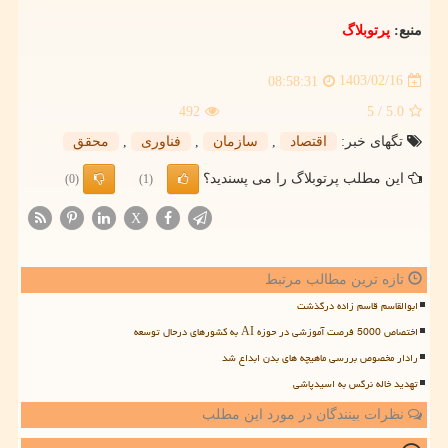
منبع:
پرتوبلاگ
1403/02/16
08:58:31
492
/ 5
5.0
تگهای خبر:
اقتصاد
,
سازمان
,
فناوری
,
محقق
این مطلب پرتوبلاگ را می پسندید؟
(0)
(1)
X
تازه ترین مطالب مرتبط
ابوالقاسم قاسم زاده درگذشت
اختصاص 5000 فرصت آموزشی در حوزه AI به کشورهای درحال توسعه
رادار مخصوص بررسی ماهیچه های بدن ابداع شد
تهدید خاله نرگس به اسیدپاشی
نظرات بینندگان در مورد این مطلب