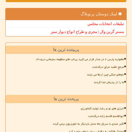
لینک دوستان پرتوبلاگ
تبلیغات انتخابات مجلس
مستر گرین وال | مجری و طراح انواع دیوار سبز
پربیننده ترین ها
ماهواره پارس ۲ در مدار قرار می گیرد پرتاب های منظومه سلیمانی در۱۴۰۵
مرجع تقلید عراق درگذشت
ناوهای جنگی چین ارتقا می یابند
ما را از پدرمان جدا کردند
پربحث ترین ها
انرژی های نو و رشد تولید کشاورزی
ابوالقاسم قاسم زاده درگذشت
اکبر عبدی با سریال ماه عسل باردیگر به تلویزیون برمی گردد
موشک فالکون ۹ دقایقی پیش با ماه برخورد کرد