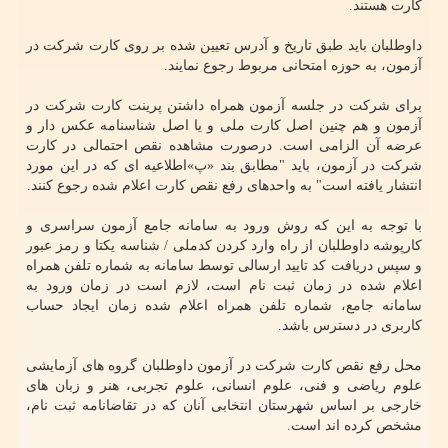
کارت هستند.
داوطلبان باید طبق تاریخ و آدرس تعیین شده بر روی کارت شرکت در
آزمون، به حوزه امتحانی مربوط رجوع نمایند.
برای شرکت در جلسه آزمون همراه داشتن پرینت کارت شرکت در
آزمون و هم چنین اصل کارت ملی و یا اصل شناسنامه عکس ­دار و
عرضه آن الزامی است. درصورت مشاهده نقص احتمالی در کارت
شرکت در آزمون، باید "مطابق بند «پ»اطلاعیه ای که در این مورد
انتشار یافته است" به واحدهای رفع نقص کارت اعلام شده رجوع کنند.
با توجه به این که روش ورود به سامانه جامع آزمون سراسری و
کارپوشه داوطلبان از راه وارد کردن کدملی / شناسه یکتا و رمز عبور
و سپس دریافت کد تایید ارسالی توسط سامانه به شماره تلفن همراه
اعلام شده در زمان ثبت ­نام است، لازم است در زمان ورود به
سامانه جامع، شماره تلفن همراه اعلام شده زمان ایجاد حساب
کاربری در دسترس باشد.
محل رفع نقص کارت شرکت در آزمون داوطلبان گروه ­های آزمایشی
علوم ریاضی و فنی، علوم انسانی، علوم تجربی، هنر و زبان­ های
خارجی بر اساس شهرستان انتخابی آنان که در تقاضانامه ثبت ­نام،
مشخص کرده اند است.