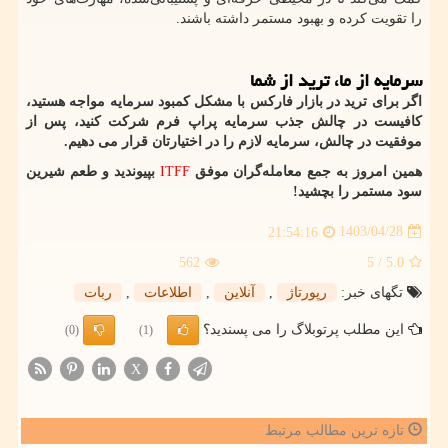
را تقویت کرده و بهبود مستمر داشته باشند.
سرمایه از ما، ترید از شما
اگر برای ترید در بازار فارکس با مشکل کمبود سرمایه مواجه هستید،
کافیست در چالش جذب سرمایه پراپ فرم شرکت کنید، پس از
موفقیت در چالش، سرمایه لازم را در اختیارتان قرار می دهیم
.
همین امروز به جمع معامله‌گران موفق
ITFF
بپیوندید و طعم شیرین
سود مستمر را بچشید
!
1403/04/28
21:54:16
562
/ 5
5.0
تگهای خبر:
رپورتاژ
,
آنلاین
,
اطلاعات
,
ربات
این مطلب پرتوبلاگ را می پسندید؟
(0)
(1)
X
تازه ترین مطالب مرتبط