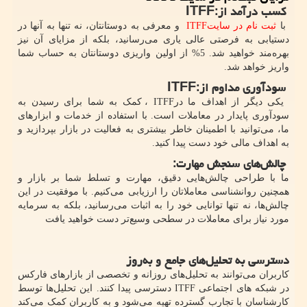
کسب درآمد از
ITFF:
با
ثبت نام در سایت
ITFF
و معرفی به دوستانتان، نه تنها به آنها در
دستیابی به فرصتی عالی یاری می‌رسانید، بلکه از مزایای آن نیز
بهره‌مند خواهید شد. 5% از اولین واریزی دوستانتان به حساب شما
واریز خواهد شد.
سودآوری مداوم از
ITFF:
یکی دیگر از اهداف ما در
ITFF
، کمک به شما برای رسیدن به
سودآوری پایدار در معاملات است. با استفاده از خدمات و ابزارهای
ما، می‌توانید با اطمینان خاطر بیشتری به فعالیت در بازار بپردازید و
به اهداف مالی خود دست پیدا کنید.
چالش‌های سنجش مهارت
:
ما با طراحی چالش‌هایی دقیق، مهارت و تسلط شما بر بازار و
همچنین روانشناسی معاملاتان را ارزیابی می‌کنیم. با موفقیت در این
چالش‌ها، نه تنها توانایی خود را به اثبات می‌رسانید، بلکه به سرمایه
مورد نیاز برای معاملات در سطحی وسیع‌تر دست خواهید یافت
دسترسی به تحلیل‌های جامع و به‌روز
کاربران می‌توانند به تحلیل‌های روزانه و تخصصی از بازارهای فارکس
در شبکه های اجتماعی
ITFF
دسترسی پیدا کنند. این تحلیل‌ها توسط
کارشناسان با تجارب گسترده تهیه می‌شود و به کاربران کمک می‌کند