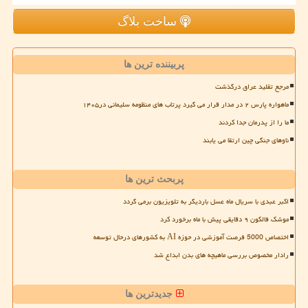
ساخت بلاگ
پربیننده ترین ها
مرجع تقلید عراق درگذشت
ماهواره پارس ۲ در مدار قرار می گیرد پرتاب های منظومه سلیمانی در۱۴۰۵
ما را از پدرمان جدا کردند
ناوهای جنگی چین ارتقا می یابند
پربحث ترین ها
اکبر عبدی با سریال ماه عسل باردیگر به تلویزیون برمی گردد
موشک فالکون ۹ دقایقی پیش با ماه برخورد کرد
اختصاص 5000 فرصت آموزشی در حوزه AI به کشورهای درحال توسعه
رادار مخصوص بررسی ماهیچه های بدن ابداع شد
جدیدترین ها