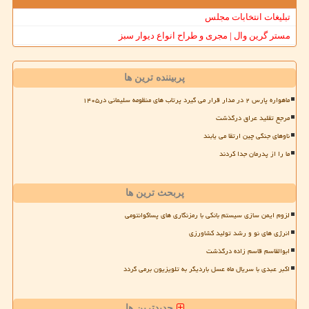
تبلیغات انتخابات مجلس
مستر گرین وال | مجری و طراح انواع دیوار سبز
پربیننده ترین ها
ماهواره پارس ۲ در مدار قرار می گیرد پرتاب های منظومه سلیمانی در۱۴۰۵
مرجع تقلید عراق درگذشت
ناوهای جنگی چین ارتقا می یابند
ما را از پدرمان جدا کردند
پربحث ترین ها
لزوم ایمن سازی سیستم بانکی با رمزنگاری های پساکوانتومی
انرژی های نو و رشد تولید کشاورزی
ابوالقاسم قاسم زاده درگذشت
اکبر عبدی با سریال ماه عسل باردیگر به تلویزیون برمی گردد
جدیدترین ها