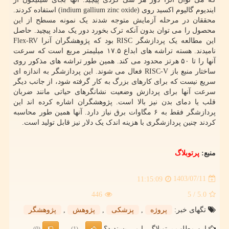
ایندیوم گالیوم اکسید روی (indium gallium zinc oxide) استفاده کردند.
محققان در مرحله آزمایش متوجه شدند یک نمونه مسطح از این
محصول را می توان بدون آنکه ترک بخورد دور یک مداد پیچید. حاصل
این مطالعه یک پردازشگر RISC بود که پژوهشگران آنرا Flex-RV
نامیدند. هسته تراشه های ابداع ۱۷.۵ میلیمتر مربع است که سرعت
آنها را تا ۵۰ هرتز محدود می کند. همین طور تراشه های مذکور روی
ساختار منبع باز RISC-V فعال می شوند. این پردازشگر به اندازه ای
سریع نیست که برای کارهای بزرگ به کار گرفته شود، از جانب دیگر
سرعت آنها برای پردازش وضعیت نشانگرهای حیاتی مانند ضربان
قلب یا دمای بدن نیز بالا است. پژوهشگران اشاره کرده اند این
پردازشگر فقط به ۶ مگاوات برق نیاز دارد. آنها همین طور محاسبه
کردند چنین پردازشگری با هزینه اندک یک دلار نیز قابل تولید است.
منبع:
پرتوبلاگ
1403/07/11
11:15:09
446
/ 5
5.0
تگهای خبر:
پروژه
,
پزشكی
,
پژوهش
,
پژوهشگر
این مطلب پرتوبلاگ را می پسندید؟