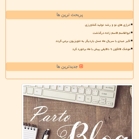
پربحث ترین ها
انرژی های نو و رشد تولید کشاورزی
ابوالقاسم قاسم زاده درگذشت
اکبر عبدی با سریال ماه عسل باردیگر به تلویزیون برمی گردد
موشک فالکون ۹ دقایقی پیش با ماه برخورد کرد
جدیدترین ها