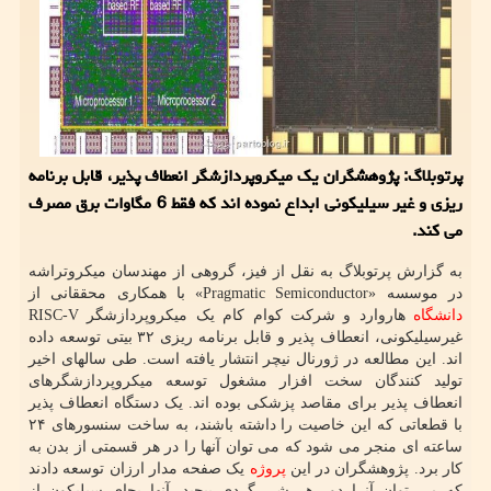
پرتوبلاگ: پژوهشگران یک میکروپردازشگر انعطاف پذیر، قابل برنامه
ریزی و غیر سیلیکونی ابداع نموده اند که فقط 6 مگاوات برق مصرف
می کند.
به گزارش پرتوبلاگ به نقل از فیز، گروهی از مهندسان میکروتراشه
در موسسه «Pragmatic Semiconductor» با همکاری محققانی از
دانشگاه
هاروارد و شرکت کوام کام یک میکروپردازشگر RISC-V
غیرسیلیکونی، انعطاف پذیر و قابل برنامه ریزی ۳۲ بیتی توسعه داده
اند. این مطالعه در ژورنال نیچر انتشار یافته است. طی سالهای اخیر
تولید کنندگان سخت افزار مشغول توسعه میکروپردازشگرهای
انعطاف پذیر برای مقاصد پزشکی بوده اند. یک دستگاه انعطاف پذیر
با قطعاتی که این خاصیت را داشته باشند، به ساخت سنسورهای ۲۴
ساعته ای منجر می شود که می توان آنها را در هر قسمتی از بدن به
کار برد. پژوهشگران در این
پروژه
یک صفحه مدار ارزان توسعه دادند
که می توان آنرا دور هر شی گردی پیچید. آنها بجای سیلیکون از