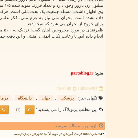
میلیون زن بارور وجود دارد و تعداد فرزند متولد شده ۱/۵ میلیون است.
وی اظهار داشت: مسئله جمعیت یک بحث ملی است. هرکسی ن
داده نشده است. بحران ملی نیاز به عزم ملی، فکر علمی،
برای خروج از بحران می شود که نتیجه دهد.
انجام داده ایم. با رعایت نکات ایمنی، امنیتی و این دفعه ب
منبع:
partoblog.ir
1403/09/04
12:39:05
تگهای خبر:
پزشكی
,
جهان
,
دانشگاه
,
درما
این مطلب پرتوبلاگ را می پسندید؟
(1)
تازه ترین مطالب مرتبط
اختصاص 5000 فرصت آموزشی در حوزه AI به کشورهای درحال توسعه