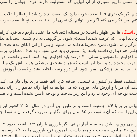
 نسلی داریم بسیاری از آن آنهایی که مسئولیت دارند حرف جوانان را نمی 
ظفرقندی افزود: اوایل انقلاب تند و تیز بودیم، فکر می کردیم اگر یک نفری ۹ تا صفت خوب دارد یک صفت بد دارد باید از قطار 
ما اینجوری فکر می کردیم؛ ولی الان من این فکر را نمی کنم. من فکر می کنم اگر من بتوانم یک نفری از ۱۰ 
دانشگاه
ها نیز اظهار داشت: در مسئله انتصابات ما اعتقاد داریم باید فرد کارآم
باید آنهایی که عرضه شدند استعلام شود، در گروهی به نام کمیته انتصابات بط
گزار می شود، نمره محرمانه داده می شوند و پس از این اتفاق قدم بعدی 
جلس هم دیداری داشته باشد. یک مسیری باید طی شود تا به هدف مطلوب برسی
ظفرقندی همین طور راجع به افزایش دانشجو با اعلان اینکه افزایش دانشجویان سالی ۲۰ درصد باید افزایش پیدا کنند، اظه
در این جهت وجود دارد و ابتدا این است که هر دانشجوی پزشکی هزینه اش یک میلیا
باید اساتید پزشکی تامین شود. این دو پیوست لحاظ نشد و کیفیت آموزش پای
یا هستند، فقط در کشور ما نیست، اضافه کرد: آنها فقط برای پول کار می کند،
د. آن مزایا و ارزش های افزوده که می توانیم به آنها ارائه نماییم را، ارائه دهی
ت بودجه ای وجود ندارد و این زیر ساخت و بودجه تامین نشده است و با هما
وزیر بهداشت اذعان کرد: نرخ متوسط سالمندی در آمار جهانی برابر با ۱/۴ جمعی
ترین کشور می شود. این یعنی سقوط کشور. مشکل اصلی این است که آن سقوط در ۹۵ سال برای انگلیس صورت گرف
جمعیت خواهیم داشت اما اگر این نرخ باروری ۱/۴ باشد حدود ۴۰ میلی