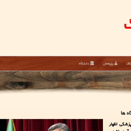
گ
لاگ
پژوهش
دانشگاه
ه ها
زشکی اظهار