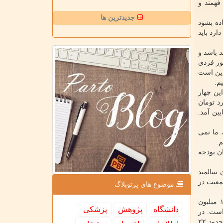
فهمند و
جدیدترین ها
انقلاب پیاده بشود
تا صفت پنج تا صفت خوب دارد باید
د باشد و
ور فردی
این است
م.
ار داشت: در این چهار
رد تومان
ین آمد.
 ما نمی
م.
ن بودجه
ت است و بر طبق این آمار در سال ۲۰۵۰ کشور ایران سالمند
ت ان سقوط جمعیت در
موضوع های پرتوبلاگ
ظفرقندی افزود: در سال ۱۴۸۰ با شرایطی که داریم پیش می رویم، طبق محاسبه آمارجهانی اگر باروری بانوان ۲/۴ باشد، حدود ۱۰۹ میلیون
دانشگاه
پژوهش
پزشكی
ون جمعیت خواهیم داشت. امروزه نرخ باروری ما به ۱/۶ رسیده است. در
سال ۱۳۶۵ در زمان جنگ ۱۰ میلیون خانم بارور داشتیم که از این بانوان حدود ۲ میلیون فرزند متولد شده است. امروزه در سال ۱۳۹۵ حدود ۲۲