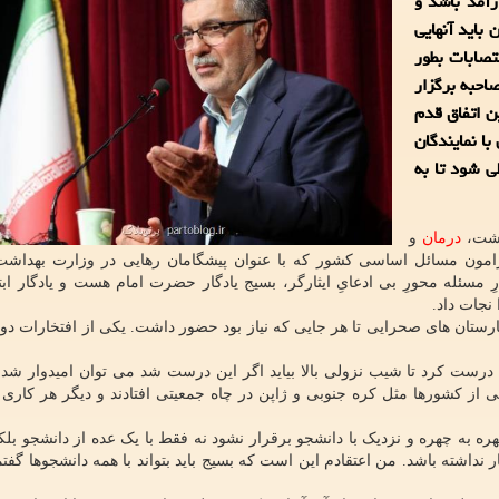
رآمد باشد و
باید آنهایی
تصابات بطور
حبه برگزار
ن اتفاق قدم
ا نمایندگان
 شود تا به
داشت،
درمان
و
ون مسائل اساسی کشور که با عنوان پیشگامان رهایی در وزارت بهداشت 
 مسئله محورِ بی ادعایِ ایثارگر، بسیج یادگار حضرت امام هست و یادگار ابت
جات داد.
ارستان های صحرایی تا هر جایی که نیاز بود حضور داشت. یکی از افتخارات دور
رست کرد تا شیب نزولی بالا بیاید اگر این درست شد می توان امیدوار شد 
ی از کشورها مثل کره جنوبی و ژاپن در چاه جمعیتی افتادند و دیگر هر کاری 
ه به چهره و نزدیک با دانشجو برقرار نشود نه فقط با یک عده از دانشجو بلکه
اشته باشد. من اعتقادم این است که بسیج باید بتواند با همه دانشجوها گفتما