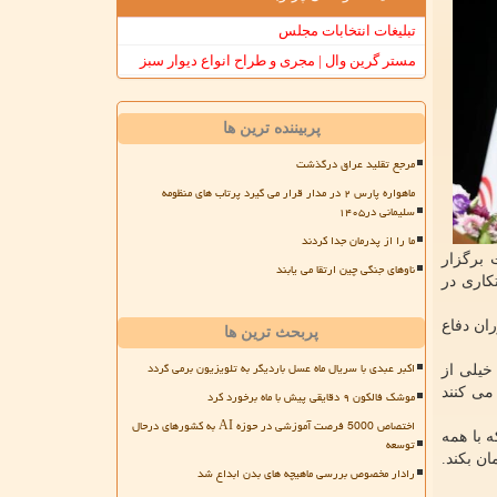
تبلیغات انتخابات مجلس
مستر گرین وال | مجری و طراح انواع دیوار سبز
پربیننده ترین ها
مرجع تقلید عراق درگذشت
ماهواره پارس ۲ در مدار قرار می گیرد پرتاب های منظومه
سلیمانی در۱۴۰۵
ما را از پدرمان جدا کردند
برگزار
ناوهای جنگی چین ارتقا می یابند
کاری در
ان دفاع
پربحث ترین ها
اکبر عبدی با سریال ماه عسل باردیگر به تلویزیون برمی گردد
خیلی از
می کنند
موشک فالکون ۹ دقایقی پیش با ماه برخورد کرد
اختصاص 5000 فرصت آموزشی در حوزه AI به کشورهای درحال
 با همه
توسعه
ن بکند.
رادار مخصوص بررسی ماهیچه های بدن ابداع شد