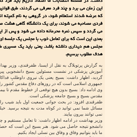
داشت: در مسئله انتصابات ما اعتقاد داریم باید فرد کا
این زمان می برد و چند فرد معرفی می گردند، طبق قوانین 
که عرضه شدند استعلام شود، در گروهی به نام کمیته ان
فردی مصاحبه می شوند، برای یک دانشگاه گاهی هشت مصا
می گردد و سپس نمره محرمانه داده می شود و پس از ای
بعدی این است که برای تعامل خوب با مجلس یک جلسه ای ب
مجلس هم دیداری داشته باشد. یعنی باید یک مسیری طی
هدف مطلوب برسیم.
به گزارش پرتوبلاگ به نقل از ایسنا، ظفرقندی، وزیر به
آموزش پزشکی در نشست مسئولین بسیج دانشجویی پیرام
گردید، اظهار داشت: بسیج یعنی یک نیروی داوطلبِ فداکارِ
جمهوری اسلامی است که در روزهای دفاع مقدس کشور را ن
وی ادامه داد: بسیج بدون هیچ توقعی از خطوط مقدم تا بیم
مقدس بسیج و بسیج جامعه پزشکی است.
ظفرقندی افزود: در بحث جوانی جمعیت اول باید شیب را د
مسائل شما نمی توانید در کوتاه مدت به نتیجه برسید. خیل
نمی توانند بیرون بیایند.
وزیر بهداشت در ادامه اظهار داشت: تا تعامل مستقیم و چهر
دانشجو نتیجه حاصل می شود. هنر بسیج این است که حصار ند
ما باید بتوانیم وفاق و وفاق بین نسلی ایجاد بکنیم.