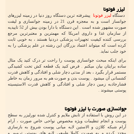
لیزر فوتونا
دستگاه
لیزر فوتونا
پیشرفته ترین دستگاه روز دنیا در زمینه لیزرهای
جوانساز است و به معجزه قرن 21 در زمینه جوانسازی و لیفت
صورت مشهور شده است . این دستگاه با دارا بودن بیش از 52 تاییدیه
از سازمان غذا و داروی امریکا که مهمترین و معتبرترین مرجع
بررسی کننده کیفیت تجهیزات پزشکی دردنیا هستند ، به خوبی ثابت
کرده است که میتواند اعتماد بزرگان این رشته در علم پزشکی را به
خود جلب نماید.
برای اینکه مبحث جوانسازی پوست را راحت تر درک کنید یک مثال
ساده برایتان بیان میکنم . فرض کنید یک قطعه کش تحت کشیدگی
مستمر قرار بگیرد ، بعد از مدتی دچار شلی و افتادگی و کاهش قدرت
کشسانی آن میشود . پوست بدن و صورت هم به مرور زمان به خاطر
فشارجاذبه زمین دچار شلی و افتادگی و کاهش قدرت الاستیسیته
پوستی میشوند .
جوانسازی صورت با لیزر فوتونا
در این روش با استفاده از تابش ملایم و کنترل شده نورلیزر به سطح
پوست و انجام تنظیمات ویژه مخصوص نواحی خاص صورت ، آرام
آرام شبکه کلاژن و الاستین لایه میانی پوست شروع به بازسازی
مجدد کرده و به صورت کاملا طبیعی لایه های پوستی ترمیم و