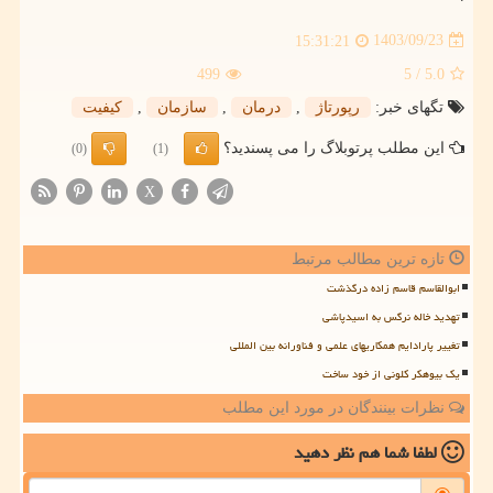
1403/09/23
15:31:21
499
/ 5
5.0
تگهای خبر:
رپورتاژ
,
درمان
,
سازمان
,
كیفیت
این مطلب پرتوبلاگ را می پسندید؟
(0)
(1)
X
تازه ترین مطالب مرتبط
ابوالقاسم قاسم زاده درگذشت
تهدید خاله نرگس به اسیدپاشی
تغییر پارادایم همکاریهای علمی و فناورانه بین المللی
یک بیوهکر کلونی از خود ساخت
نظرات بینندگان در مورد این مطلب
لطفا شما هم
نظر دهید