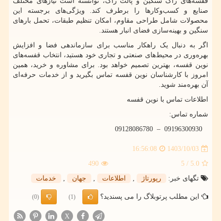
قفسه‌های راک سنگین و پالت راک، توانسته است نیازهای مختلف
صنایع و کسب‌وکارها را برطرف کند. ویژگی‌های برجسته این
محصولات شامل طراحی مقاوم، امکان تنظیم طبقات، تحمل بارهای
سنگین و بهینه‌سازی فضای انبار هستند.
اگر به دنبال یک راهکار مناسب برای سازماندهی فضا و افزایش
بهره‌وری در محیط‌های صنعتی و تجاری خود هستید، انتخاب قفسه‌های
نوین قفسه، بهترین تصمیم خواهد بود. برای مشاوره و خرید، همین
امروز با کارشناسان نوین قفسه تماس بگیرید و از خدمات حرفه‌ای
آن بهره‌مند شوید.
اطلاعات تماس با نوین قفسه
شماره تماس:
09128086780 – 09196300930
1403/10/03
16:56:08
490
/ 5
5.0
تگهای خبر:
رپورتاژ
,
اطلاعات
,
جهان
,
خدمات
این مطلب پرتوبلاگ را می پسندید؟
(0)
(1)
X