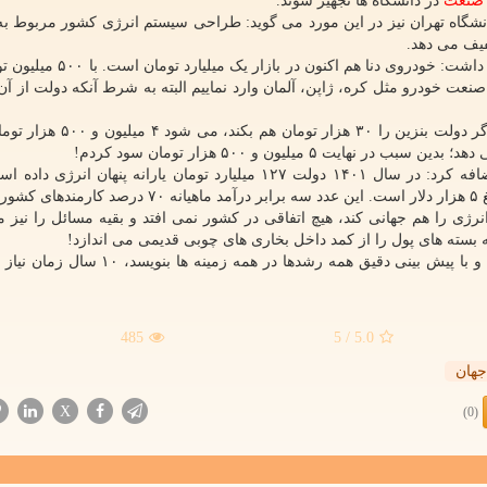
صنعت
در دانشگاه ها تجهیز شوند.
فیف می دهد.
وی با اشاره به تفاوت قیمت خودرو داخلی و خارجی اظهار داشت: خودروی دنا
صنعت خودرو مثل کره، ژاپن، آلمان وارد نماییم البته به شرط آنکه دولت از آ
وی افزود: با این خودرو اگر ۱۵۰ لیتر بنزین مصرف کنم، اگر دولت بنزین را 
این استاد دانشگاه تهران با اشاره به یارانه پنهان انرژی اضافه کرد: در سال ۱۴۰۱ دولت ۱۲۷ میلیارد تومان یارانه پنه
ژی را هم جهانی کند، هیچ اتفاقی در کشور نمی افتد و بقیه مسائل را نیز م
بسته های پول را از کمد داخل بخاری های چوبی قدیمی می اندازد!
به گفته نورالهی؛ اگر امروز دولت یک برنامه قابل ارزیابی و با پیش بینی دقیق همه رشدها در 
485
/ 5
5.0
جهان
X
(0)