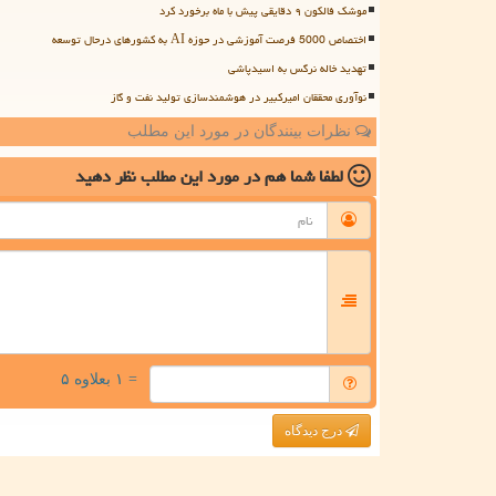
موشک فالکون ۹ دقایقی پیش با ماه برخورد کرد
اختصاص 5000 فرصت آموزشی در حوزه AI به کشورهای درحال توسعه
تهدید خاله نرگس به اسیدپاشی
نوآوری محققان امیرکبیر در هوشمندسازی تولید نفت و گاز
نظرات بینندگان در مورد این مطلب
لطفا شما هم
در مورد این مطلب
نظر دهید
= ۱ بعلاوه ۵
درج دیدگاه