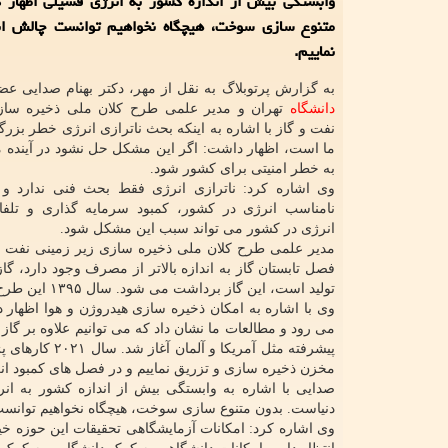
وابستگی بیش از اندازه کشور به انرژی فسیلی اظهار 
متنوع سازی سوخت، هیچگاه نخواهیم توانست چالش ان
نماییم.
به گزارش پرتوبلاگ به نقل از مهر، دکتر بهنام صدایی ع
دانشگاه
تهران و مدیر علمی طرح کلان ملی ذخیره ساز
نفت و گاز با اشاره به اینکه بحث ناترازی انرژی خطر بزر
ما است، اظهار داشت: اگر این مشکل حل نشود در آینده م
به خطر امنیتی برای کشور شود.
وی اشاره کرد: ناترازی انرژی فقط بحث فنی ندارد و
نامناسب انرژی در کشور، کمبود سرمایه گذاری و تلفات
انرژی در کشور می تواند سبب این مشکل شود.
مدیر علمی طرح کلان ملی ذخیره سازی زیر زمینی نفت و 
فصل تابستان گاز به اندازه بالاتر از مصرف وجود دارد، 
تولید است، این گاز برداشت می شود. سال ۱۳۹۵ این طرح با عنوان ذخیره سازی زیرزمینی گاز طبیعی آغاز شد و به مرور به بلوغ رسید.
می رود و مطالعات ما نشان داد که می توانیم علاوه بر گا
پیشرفته مثل آ
مخزن ذخیره سازی و تزریق نماییم و در فصل های کمبود انرژ
صدایی با اشاره به وابستگی بیش از اندازه کشور به ا
دنیاست. بدون متنوع سازی سوخت، هیچگاه نخواهیم توانست 
وی اشاره کرد: امکانات آزمایشگاهی تحقیقات این حوزه خی