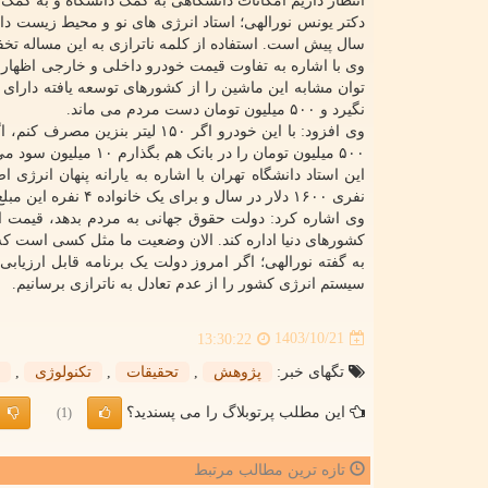
انتظار داریم امکانات دانشگاهی به کمک دانشگاه و به کمک
سال پیش است. استفاده از کلمه ناترازی به این مساله تخ
توان مشابه این ماشین را از کشورهای توسعه یافته دارای 
نگیرد و ۵۰۰ میلیون تومان دست مردم می ماند.
۵۰۰ میلیون تومان را در بانک هم بگذارم ۱۰ میلیون سود می دهد؛ بدین سبب در نهایت ۵ میلیون و ۵۰۰ هزار تومان سود کردم!
نفری ۱۶۰۰ دلار در سال و برای یک خانواده ۴ نفره این مبلغ ۵ هزار دلار است. این عدد سه برابر درآمد ماهیانه ۷۰ درصد کارمندهای کشور است.
وی اشاره کرد: دولت حقوق جهانی به مردم بدهد، قیمت انر
کشورهای دنیا اداره کند. الان وضعیت ما مثل کسی است که 
سیستم انرژی کشور را از عدم تعادل به ناترازی برسانیم.
1403/10/21
13:30:22
تگهای خبر:
پژوهش
,
تحقیقات
,
تكنولوژی
,
این مطلب پرتوبلاگ را می پسندید؟
(1)
تازه ترین مطالب مرتبط