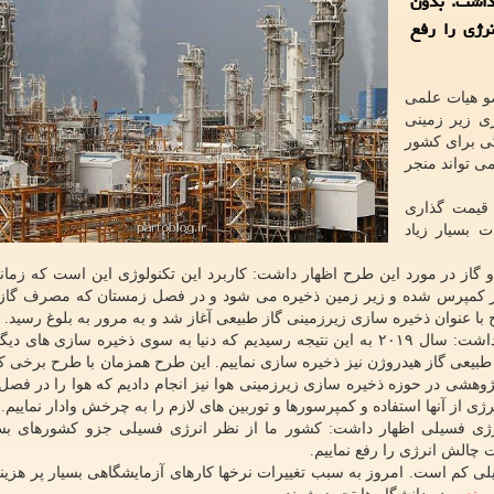
داشت: بدون
رژی را رفع
ضو هیات علمی
ی زیر زمینی
گی برای کشور
ی تواند منجر
 قیمت گذاری
 بسیار زیاد
گاز در مورد این طرح اظهار داشت: کاربرد این تکنولوژی این است که زمان
گاز کمپرس شده و زیر زمین ذخیره می شود و در فصل زمستان که مصرف گاز با
وی با اشاره به امکان ذخیره سازی هیدروژن و هوا اظهار داشت: سال ۲۰۱۹ به این نتیجه رسیدیم که دنیا به سوی ذخیره سا
ز طبیعی گاز هیدروژن نیز ذخیره سازی نماییم. این طرح همزمان با طرح برخی 
مریکا و آلمان آغاز شد. سال ۲۰۲۱ کارهای پژوهشی در حوزه ذخیره سازی زیرزمینی هوا نیز انجام دادیم که هوا را در 
ی از آنها استفاده و کمپرسورها و توربین های لازم را به چرخش وادار نماییم.
نرژی فسیلی اظهار داشت: کشور ما از نظر انرژی فسیلی جزو کشورهای بس
چالش انرژی را رفع نماییم.
لی کم است. امروز به سبب تغییرات نرخها کارهای آزمایشگاهی بسیار پر هزینه