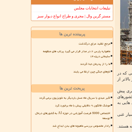
تبلیغات انتخابات مجلس
مستر گرین وال | مجری و طراح انواع دیوار سبز
پربیننده ترین ها
مرجع تقلید عراق درگذشت
ماهواره پارس ۲ در مدار قرار می گیرد پرتاب های منظومه
سلیمانی در۱۴۰۵
ما را از پدرمان جدا کردند
ناوهای جنگی چین ارتقا می یابند
ی که در
لاتر از
پربحث ترین ها
زی های دیگری پیش
کشورهای
اکبر عبدی با سریال ماه عسل باردیگر به تلویزیون برمی گردد
فصل هایی به
موشک فالکون ۹ دقایقی پیش با ماه برخورد کرد
اختصاص 5000 فرصت آموزشی در حوزه AI به کشورهای درحال
یار غنی
توسعه
رادار مخصوص بررسی ماهیچه های بدن ابداع شد
 هستند.