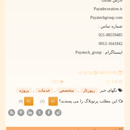
آدرس سایت :
Payadecoration.ir
Payatechgroup.com
شماره تماس :
021-88559485
0912-1641842
اینستاگرام :
Payatech_group
1403/11/05
13:29:56
523
/ 5
5.0
تگهای خبر:
رپورتاژ
,
متخصص
,
خدمات
,
پروژه
این مطلب پرتوبلاگ را می پسندید؟
(0)
(1)
X