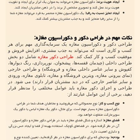
ایجاد هویت برند:
دکوراسیون مغازه می‌تواند به عنوان یک ابزار برای ایجاد و تقویت
هویت برند عمل کند و تصویری مشخص از برند را در ذهن مشتریان ایجاد کند.
ایجاد تمایز نسبت به رقبا:
یک دکوراسیون مغازه منحصر به فرد می‌تواند مغازه شما
را از سایر رقبا متمایز کند و به جذب مشتریان بیشتر کمک کند.
نکات مهم در طراحی دکور و دکوراسیون مغازه:
طراحی دکور و دکوراسیون مغازه یک سرمایه‌گذاری مهم برای هر
کسب و کاری است که می‌تواند به جذب مشتری، افزایش فروش و
موفقیت کسب و کار کمک کند.
طراحی دکور مغازه
شامل دو بخش
طراحی داخلی (چیدمان قفسه‌ها، پیشخوان، نورپردازی، رنگ دیوارها،
کفپوش و سایر عناصر داخلی مغازه و فروشگاه) و طراحی خارجی
(نمای بیرونی مغازه، ویترین فروشگاه و مغازه، تابلوی مغازه، ورودی
و سایر عناصر خارجی که در دید مشتریان قرار دارند) می شود. در
طراحی و اجرای دکور مغازه باید عوامل مختلفی را مدنظر قرار
دهید، برخی از این عوامل عبارتند از:
نوع کسب و کار:
نوع محصولاتی که می‌فروشید و مخاطبان هدف شما در طراحی
دکوراسیون مغازه بسیار مهم است. برای مثال، دکور یک مغازه لباس با دکور یک
سوپرمارکت متفاوت خواهد بود.
فضای مغازه:
اندازه و شکل فضای مغازه باید در طراحی دکور مغازه و دکوراسیون
آن در نظر گرفته شود. در فضاهای کوچک، استفاده بهینه از فضا و ایجاد حس بزرگی
و دلبازی اهمیت دارد.
بودجه:
بودجه‌ای که برای دکوراسیون مغازه در نظر گرفته‌اید، تعیین کننده نوع و