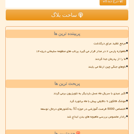
درج دیدگاه
ساخت بلاگ
پربیننده ترین ها
مرجع تقلید عراق درگذشت
ماهواره پارس ۲ در مدار قرار می گیرد پرتاب های منظومه سلیمانی در۱۴۰۵
ما را از پدرمان جدا کردند
ناوهای جنگی چین ارتقا می یابند
پربحث ترین ها
اکبر عبدی با سریال ماه عسل باردیگر به تلویزیون برمی گردد
موشک فالکون ۹ دقایقی پیش با ماه برخورد کرد
اختصاص 5000 فرصت آموزشی در حوزه AI به کشورهای درحال توسعه
رادار مخصوص بررسی ماهیچه های بدن ابداع شد
جدیدترین ها