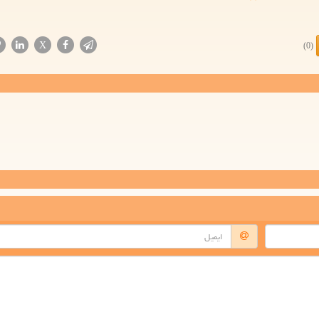
X
(0)