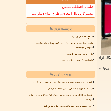
تبلیغات انتخابات مجلس
مستر گرین وال | مجری و طراح انواع دیوار سبز
پربیننده ترین ها
مرجع تقلید عراق درگذشت
ماهواره پارس ۲ در مدار قرار می گیرد پرتاب های منظومه
سلیمانی در۱۴۰۵
ما را از پدرمان جدا کردند
اه آزاد
ناوهای جنگی چین ارتقا می یابند
ورود به
پربحث ترین ها
اکبر عبدی با سریال ماه عسل باردیگر به تلویزیون برمی گردد
موشک فالکون ۹ دقایقی پیش با ماه برخورد کرد
اختصاص 5000 فرصت آموزشی در حوزه AI به کشورهای درحال
توسعه
رادار مخصوص بررسی ماهیچه های بدن ابداع شد