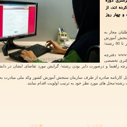
راسری دوره
ه اند، از
یست و چهار روز
لبان مجاز به
جش آموزش
کشور می توانند متناسب با مجموعه امتحانی خود حداکثر تا 80 رشته/
داوطلبان لازم است با مراجعه به سامانه www.azmoon.org دفترچه
 دکتری تخصصی
رچه راهنما و درصورت دایر بودن رشته/ گرایش مورد تقاضای ایشان در دانشگ
 ذیل کارنامه صادره از طرف سازمان سنجش آموزش کشور وکد ملی مبادرت به 
 رشته/محل های مورد نظر خود به ترتیب اولویت اقدام نمایند.
1219
/ 5
5.0