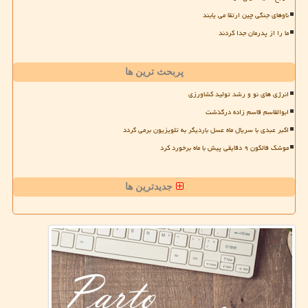
ناوهای جنگی چین ارتقا می یابند
ما را از پدرمان جدا کردند
پربحث ترین ها
انرژی های نو و رشد تولید کشاورزی
ابوالقاسم قاسم زاده درگذشت
اکبر عبدی با سریال ماه عسل باردیگر به تلویزیون برمی گردد
موشک فالکون ۹ دقایقی پیش با ماه برخورد کرد
جدیدترین ها