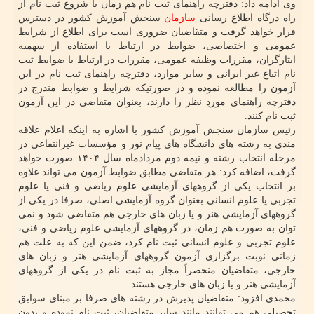
وی ادامه داد: دفترچه راهنمای ثبت نام هم زمان با شروع ثبت نام از
راه درگاه اطلاع رسانی
سازمان
سنجش آموزش کشور در دسترس
قرار خواهد گرفت و متقاضیان ضروری است برای اطلاع از شرایط
عمومی و اختصاصی، ضوابط در ارتباط با استفاده از سهمیه
ایثارگران، مقررات وظیفه عمومی، مقررات در ارتباط با ضوابط ثبت
نام اتباع غیر ایرانی و سایر موارد، دفترچه راهنمای ثبت نام در این
آزمون را مطالعه نموده و در صورتیکه شرایط و ضوابط مندرج در
دفترچه راهنمای موردِ نظر را دارند، بعنوان متقاضی در این آزمون
ثبت نام کنند.
رئیس سازمان سنجش آموزش کشور با اشاره به اینکه اعلام علاقه
مندی به رشته های دانشگاه های پیام نور و مؤسسات غیرانتفاعی در
مرحله انتخاب رشته و نیمه دوم مردادماه سال ۱۴۰۴ صورت خواهد
گرفت، اضافه کرد: هر متقاضی مطابق ضوابط آزمون می تواند علاوه
بر انتخاب یکی از گروههای آزمایشی علوم ریاضی و فنی یا علوم
تجربی یا علوم انسانی بعنوان گروه آزمایشی اصلی، صرفا در یکی از
گروههای آزمایشی هنر و یا زبان های خارجی هم متقاضی شود و نمی
توان به صورت هم زمان، در گروههای آزمایشی علوم ریاضی و فنی،
علوم تجربی و علوم انسانی ثبت نام کرد، ضمن این که به علت هم
زمانی نوبت برگزاری آزمون گروههای آزمایشی هنر و زبان های
خارجی، متقاضیان منحصراً مجاز به ثبت نام در یکی از گروههای
آزمایشی هنر و یا زبان های خارجی هستند.
محمدی افزود: متقاضیان پذیرش در رشته های صرفا بر مبنای سوابق
تحصیلی هم می توانند مانند سایر متقاضیان، ثبت نام نموده و بدون