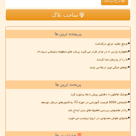
درج دیدگاه
ساخت بلاگ
پربیننده ترین ها
مرجع تقلید عراق درگذشت
ماهواره پارس ۲ در مدار قرار می گیرد پرتاب های منظومه سلیمانی در۱۴۰۵
ما را از پدرمان جدا کردند
ناوهای جنگی چین ارتقا می یابند
پربحث ترین ها
موشک فالکون ۹ دقایقی پیش با ماه برخورد کرد
اختصاص 5000 فرصت آموزشی در حوزه AI به کشورهای درحال توسعه
رادار مخصوص بررسی ماهیچه های بدن ابداع شد
محتوای هوش مصنوعی در اروپا برچسب می خورد
جدیدترین ها