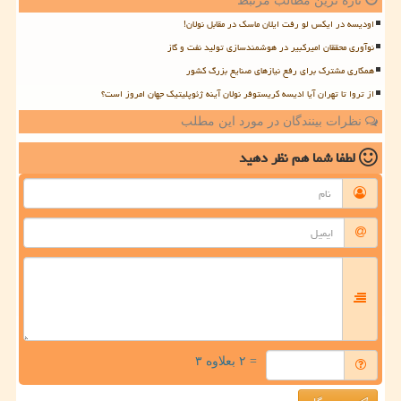
تازه ترین مطالب مرتبط
اودیسه در ایکس لو رفت ایلان ماسک در مقابل نولان!
نوآوری محققان امیرکبیر در هوشمندسازی تولید نفت و گاز
همکاری مشترک برای رفع نیازهای صنایع بزرگ کشور
از تروا تا تهران آیا ادیسه کریستوفر نولان آینه ژئوپلیتیک جهان امروز است؟
نظرات بینندگان در مورد این مطلب
لطفا شما هم
نظر دهید
= ۲ بعلاوه ۳