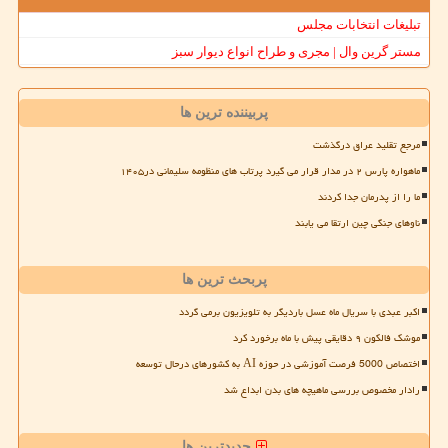
تبلیغات انتخابات مجلس
مستر گرین وال | مجری و طراح انواع دیوار سبز
پربیننده ترین ها
مرجع تقلید عراق درگذشت
ماهواره پارس ۲ در مدار قرار می گیرد پرتاب های منظومه سلیمانی در۱۴۰۵
ما را از پدرمان جدا کردند
ناوهای جنگی چین ارتقا می یابند
پربحث ترین ها
اکبر عبدی با سریال ماه عسل باردیگر به تلویزیون برمی گردد
موشک فالکون ۹ دقایقی پیش با ماه برخورد کرد
اختصاص 5000 فرصت آموزشی در حوزه AI به کشورهای درحال توسعه
رادار مخصوص بررسی ماهیچه های بدن ابداع شد
جدیدترین ها