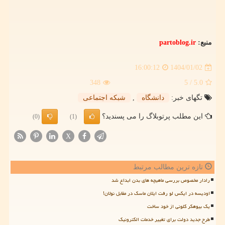
منبع:
partoblog.ir
1404/01/02
16:00:12
348
/ 5
5.0
تگهای خبر:
دانشگاه
,
شبكه اجتماعی
این مطلب پرتوبلاگ را می پسندید؟
(0)
(1)
X
تازه ترین مطالب مرتبط
رادار مخصوص بررسی ماهیچه های بدن ابداع شد
اودیسه در ایکس لو رفت ایلان ماسک در مقابل نولان!
یک بیوهکر کلونی از خود ساخت
طرح جدید دولت برای تغییر خدمات الکترونیک