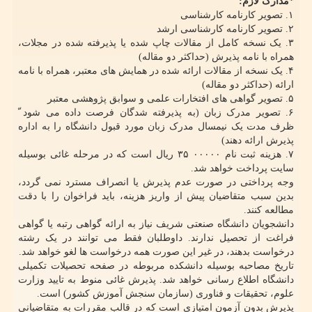
*مدارک لازم:
۱. تصویر کارنامه کارشناسی
۲. تصویر کارنامه کارشناسی ارشد
۳. یک نسخه کامل از مقالات چاپ شده یا پذیرفته شده در مجلات،
همراه با نامه پذیرش (حداکثر دو مقاله)
۴. یک نسخه از مقالات ارائه شده در همایش های معتبر، همراه با نامه
ارائه (حداکثر دو مقاله)
۵. تصویر گواهی های افتخارات علمی و سوابق پژوهشی معتبر
۶. تصویر مدرک زبان (به پذیرفته شدگان فرصت داده می شود ّ
ظرف مدت یک نیمسال مدرک زبان مورد قبول دانشگاه را به اداره
پذیرش ارائه دهند)
۷. هزینه ثبت نام ۰۰۰۰۰ ۳۵ ریال است که در مرحله غائی بوسیله
سایت پرداخت خواهد شد.
وجه پرداختی در صورت عدم پذیرش یا انصراف مسترد نمی گردد،
بدین سبب متقاضیان پیش از واریز هزینه، باید فراخوان را با دقت
مطالعه کنند.
دانشجویان دانشگاه صنعتی شریف نیاز به ارائه گواهی رتبه یا گواهی
فراغت از تحصیل ندارند. داوطلبان فقط می توانند در یک رشته
درخواست بدهند، در غیر این صورت همه درخواست ها لغو خواهد شد.
تاریخ مصاحبه بوسیله دانشکده مربوطه در صفحه تحصیلات تکمیلی
دانشگاه اطلاع رسانی خواهد شد. پذیرش غائی منوط به تایید وزارت
علوم، تحقیقات و فناوری (سازمان سنجش آموزش کشور) است.
پذیرش بدون آزمون امتیازی است که در قالب مقررات به متقاضیانی