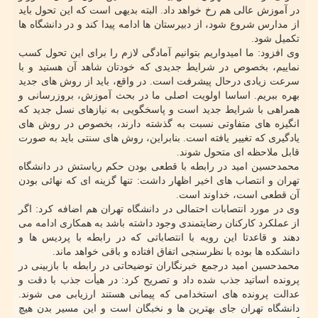
در آموزش عالی هم رخ خواهد داد. البته بدیهی است که این تحول باید
از مدارس شروع شود، از دبیرستان ها ادامه پیدا کند و در دانشگاه ها
تکمیل شود.
وی افزود: ما امیدواریم بتوانیم آمادگی لازم را برای این تحول کسب
نماییم، بخصوص در شرایط جدیدی که خودتان شاهد آن هستید و با
سرعت زیادی درحال پیشرفت است. در واقع، باید از روش های جدید
بهره ببریم. اساسا اولویت اصلی ما در بحث آموزش، بروزرسانی و
همراهی با شرایط جدید است و پاسخگویی به نیازهای نسل جدید که
انگیزه های متفاوتی نسبت به گذشته دارند، بخصوص در روش های
یادگیری که تغییر یافته است. بنابراین، روش های سنتی باید به صورت
قابل ملاحظه ای متحول شوند.
محمدحسین امید در رابطه با قطعی بودن حکم ریاستش در دانشگاه
تهران و انتصاب های اخیر اظهار داشت: تنها گزینه ای که نهائی بودن
آن قطعی است، خداوند است.
وی در مورد انتصابات احتمالی در دانشگاه تهران هم اضافه کرد: اگر
از عملکرد کارکنان رضایتمندی وجود داشته باشد به همکاری ادامه می
دهند و قاعدتا این رویه با انتصاباتی که در رابطه با پردیس ها و
دانشکده ها بوده با نظرسنجی اتفاق افتاده و باقی خواهد ماند.
محمدحسین امید درجمع خبرنگاران توضیحاتی در رابطه با بازبینی در
پرونده اساتید جذب شده داد و تصریح کرد: در هیأت جذب با دقت و
عدالت پرونده های استخدامی که پیمانی هستند ارزیابی می شوند.
دانشگاه تهران جای بهترین ها و نخبگان است و این مسیر بدن هیچ