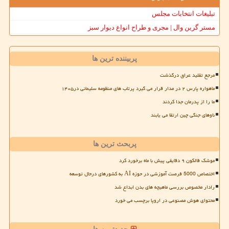
تبلیغات انتخابات مجلس
مستر گرین وال | مجری و طراح انواع دیوار سبز
پربیننده ترین ها
مرجع تقلید عراق درگذشت
ماهواره پارس ۲ در مدار قرار می گیرد پرتاب های منظومه سلیمانی در۱۴۰۵
ما را از پدرمان جدا کردند
ناوهای جنگی چین ارتقا می یابند
پربحث ترین ها
موشک فالکون ۹ دقایقی پیش با ماه برخورد کرد
اختصاص 5000 فرصت آموزشی در حوزه AI به کشورهای درحال توسعه
رادار مخصوص بررسی ماهیچه های بدن ابداع شد
محتوای هوش مصنوعی در اروپا برچسب می خورد