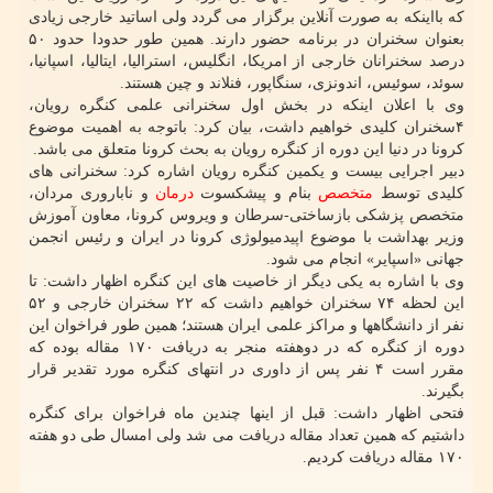
که بااینکه به صورت آنلاین برگزار می گردد ولی اساتید خارجی زیادی
بعنوان سخنران در برنامه حضور دارند. همین طور حدودا حدود ۵۰
درصد سخنرانان خارجی از امریکا، انگلیس، استرالیا، ایتالیا، اسپانیا،
سوئد، سوئیس، اندونزی، سنگاپور، فنلاند و چین هستند.
وی با اعلان اینکه در بخش اول سخنرانی علمی کنگره رویان،
۴سخنران کلیدی خواهیم داشت، بیان کرد: باتوجه به اهمیت موضوع
کرونا در دنیا این دوره از کنگره رویان به بحث کرونا متعلق می باشد.
دبیر اجرایی بیست و یکمین کنگره رویان اشاره کرد: سخنرانی های
کلیدی توسط
متخصص
بنام و پیشکسوت
درمان
و ناباروری مردان،
متخصص پزشکی بازساختی-سرطان و ویروس کرونا، معاون آموزش
وزیر بهداشت با موضوع اپیدمیولوژی کرونا در ایران و رئیس انجمن
جهانی «اسپایر» انجام می شود.
وی با اشاره به یکی دیگر از خاصیت های این کنگره اظهار داشت: تا
این لحظه ۷۴ سخنران خواهیم داشت که ۲۲ سخنران خارجی و ۵۲
نفر از دانشگاهها و مراکز علمی ایران هستند؛ همین طور فراخوان این
دوره از کنگره که در دوهفته منجر به دریافت ۱۷۰ مقاله بوده که
مقرر است ۴ نفر پس از داوری در انتهای کنگره مورد تقدیر قرار
بگیرند.
فتحی اظهار داشت: قبل از اینها چندین ماه فراخوان برای کنگره
داشتیم که همین تعداد مقاله دریافت می شد ولی امسال طی دو هفته
۱۷۰ مقاله دریافت کردیم.