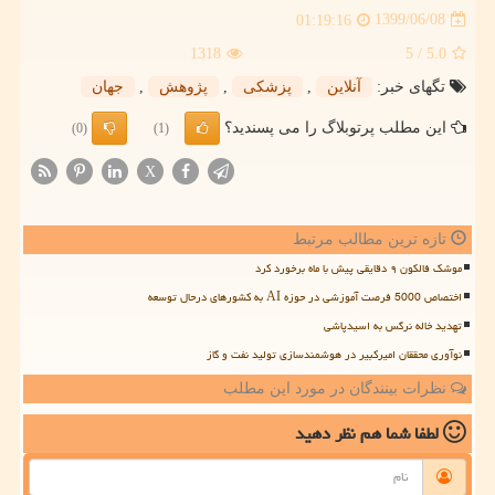
1399/06/08
01:19:16
1318
/ 5
5.0
تگهای خبر:
آنلاین
,
پزشكی
,
پژوهش
,
جهان
این مطلب پرتوبلاگ را می پسندید؟
(0)
(1)
X
تازه ترین مطالب مرتبط
موشک فالکون ۹ دقایقی پیش با ماه برخورد کرد
اختصاص 5000 فرصت آموزشی در حوزه AI به کشورهای درحال توسعه
تهدید خاله نرگس به اسیدپاشی
نوآوری محققان امیرکبیر در هوشمندسازی تولید نفت و گاز
نظرات بینندگان در مورد این مطلب
لطفا شما هم
نظر دهید