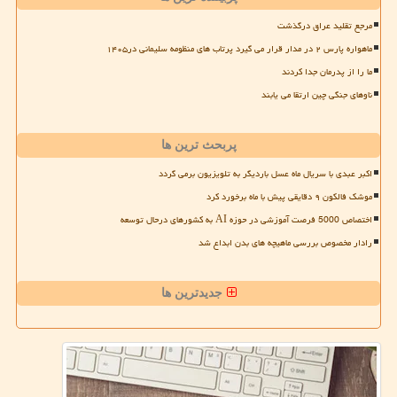
مرجع تقلید عراق درگذشت
ماهواره پارس ۲ در مدار قرار می گیرد پرتاب های منظومه سلیمانی در۱۴۰۵
ما را از پدرمان جدا کردند
ناوهای جنگی چین ارتقا می یابند
پربحث ترین ها
اکبر عبدی با سریال ماه عسل باردیگر به تلویزیون برمی گردد
موشک فالکون ۹ دقایقی پیش با ماه برخورد کرد
اختصاص 5000 فرصت آموزشی در حوزه AI به کشورهای درحال توسعه
رادار مخصوص بررسی ماهیچه های بدن ابداع شد
جدیدترین ها