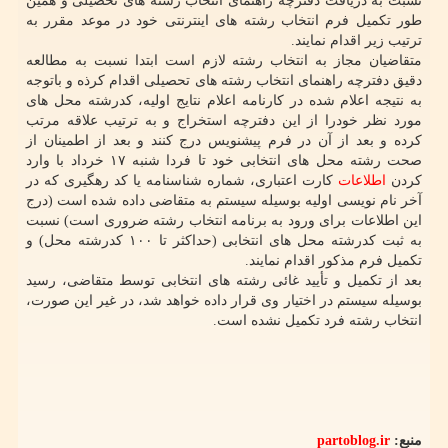
نسبت به دریافت دفترچه راهنمای انتخاب رشته های تحصیلی و همین
طور تکمیل فرم انتخاب رشته های اینترنتی خود در موعد مقرر به
ترتیب زیر اقدام نمایند.
متقاضیان مجاز به انتخاب رشته لازم است ابتدا نسبت به مطالعه
دقیق دفترچه راهنمای انتخاب رشته های تحصیلی اقدام کرذه و باتوجه
به نتیجه اعلام شده در کارنامه اعلام نتایج اولیه، کدرشته محل های
مورد نظر خودرا از این دفترچه استخراج و به ترتیب علاقه مرتب
کرده و بعد از آن در فرم پیشنویس درج کنند و بعد از اطمینان از
صحت رشته محل های انتخابی خود تا فردا شنبه ۱۷ خرداد با وارد
کردن
اطلاعات
کارت اعتباری، شماره شناسنامه یا کد رهگیری که در
آخر نام نویسی اولیه بوسیله سیستم به متقاضی داده شده است (درج
این اطلاعات برای ورود به برنامه انتخاب رشته ضروری است) نسبت
به ثبت کدرشته محل های انتخابی (حداکثر تا ۱۰۰ کدرشته محل) و
تکمیل فرم مذکور اقدام نمایند.
بعد از تکمیل و تأیید غائی رشته های انتخابی توسط متقاضی، رسید
بوسیله سیستم در اختیار وی قرار داده خواهد شد، در غیر این صورت،
انتخاب رشته فرد تکمیل نشده است.
منبع:
partoblog.ir