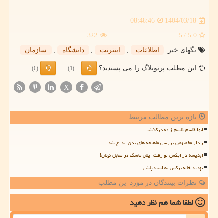
1404/03/18
08:48:46
322
/ 5
5.0
تگهای خبر:
اطلاعات
,
اینترنت
,
دانشگاه
,
سازمان
این مطلب پرتوبلاگ را می پسندید؟
(0)
(1)
X
تازه ترین مطالب مرتبط
ابوالقاسم قاسم زاده درگذشت
رادار مخصوص بررسی ماهیچه های بدن ابداع شد
اودیسه در ایکس لو رفت ایلان ماسک در مقابل نولان!
تهدید خاله نرگس به اسیدپاشی
نظرات بینندگان در مورد این مطلب
لطفا شما هم
نظر دهید