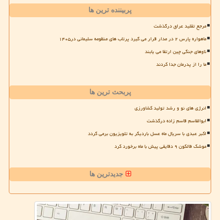
پربیننده ترین ها
مرجع تقلید عراق درگذشت
ماهواره پارس ۲ در مدار قرار می گیرد پرتاب های منظومه سلیمانی در۱۴۰۵
ناوهای جنگی چین ارتقا می یابند
ما را از پدرمان جدا کردند
پربحث ترین ها
انرژی های نو و رشد تولید کشاورزی
ابوالقاسم قاسم زاده درگذشت
اکبر عبدی با سریال ماه عسل باردیگر به تلویزیون برمی گردد
موشک فالکون ۹ دقایقی پیش با ماه برخورد کرد
جدیدترین ها