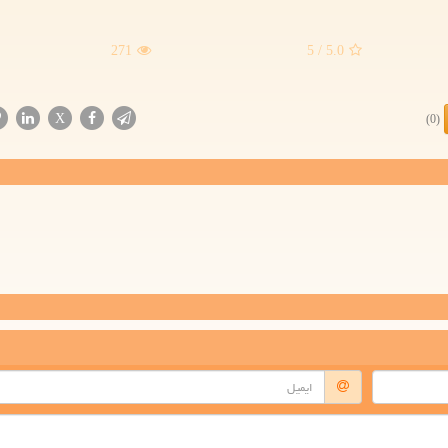
271
/ 5
5.0
X
(0)