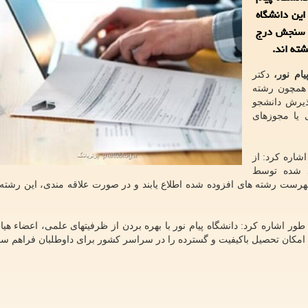
رشد این دانشگاه
ن سنجش درج
شته اند.
ام نور،
دکتر
 همچون رشته
پذیرش دانشجو
 یا مجوزهای
شاره کرد: از
د شده توسط
رست رشته های افزوده شده اطلاع یابند و در صورت علاقه مندی، این رشته ه
ور اشاره کرد: دانشگاه پیام نور با بهره بردن از ظرفیتهای علمی، اعضاء هی
امکان تحصیل باکیفیت و گسترده را در سراسر کشور برای داوطلبان فراهم سا