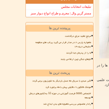
تبلیغات انتخابات مجلس
مستر گرین وال | مجری و طراح انواع دیوار سبز
پربیننده ترین ها
مرجع تقلید عراق درگذشت
ماهواره پارس ۲ در مدار قرار می گیرد پرتاب های منظومه
سلیمانی در۱۴۰۵
ما را از پدرمان جدا کردند
ناوهای جنگی چین ارتقا می یابند
ا را در
پربحث ترین ها
ات علمی
اکبر عبدی با سریال ماه عسل باردیگر به تلویزیون برمی گردد
زد.
موشک فالکون ۹ دقایقی پیش با ماه برخورد کرد
اختصاص 5000 فرصت آموزشی در حوزه AI به کشورهای درحال
توسعه
رادار مخصوص بررسی ماهیچه های بدن ابداع شد