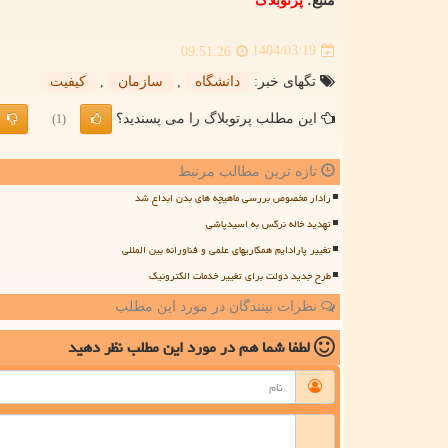
منبع:
پرتوبلاگ
1404/03/19
09:51:26
تگهای خبر:
دانشگاه
,
سازمان
,
كیفیت
این مطلب پرتوبلاگ را می پسندید؟
(1)
تازه ترین مطالب مرتبط
رادار مخصوص بررسی ماهیچه های بدن ابداع شد
تهدید خاله نرگس به اسیدپاشی
تغییر پارادایم همکاریهای علمی و فناورانه بین المللی
طرح جدید دولت برای تغییر خدمات الکترونیک
نظرات بینندگان در مورد این مطلب
لطفا شما هم
در مورد این مطلب
نظر دهید