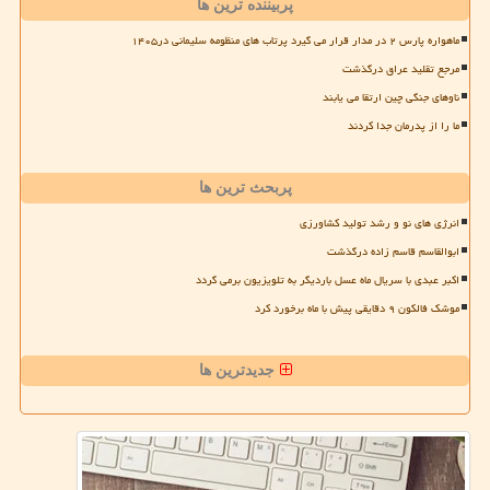
پربیننده ترین ها
ماهواره پارس ۲ در مدار قرار می گیرد پرتاب های منظومه سلیمانی در۱۴۰۵
مرجع تقلید عراق درگذشت
ناوهای جنگی چین ارتقا می یابند
ما را از پدرمان جدا کردند
پربحث ترین ها
انرژی های نو و رشد تولید کشاورزی
ابوالقاسم قاسم زاده درگذشت
اکبر عبدی با سریال ماه عسل باردیگر به تلویزیون برمی گردد
موشک فالکون ۹ دقایقی پیش با ماه برخورد کرد
جدیدترین ها