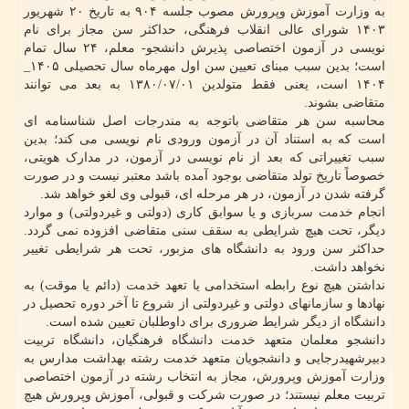
به وزارت آموزش وپرورش مصوب جلسه ۹۰۴ به تاریخ ۲۰ شهریور
۱۴۰۳ شورای عالی انقلاب فرهنگی، حداکثر سن مجاز برای نام
نویسی در آزمون اختصاصی پذیرش دانشجو- معلم، ۲۴ سال تمام
است؛ بدین سبب مبنای تعیین سن اول مهرماه سال تحصیلی ۱۴۰۵_
۱۴۰۴ است، یعنی فقط متولدین ۱۳۸۰/۰۷/۰۱ به بعد می توانند
متقاضی بشوند.
محاسبه سن هر متقاضی باتوجه به مندرجات اصل شناسنامه ای
است که به استناد آن در آزمون ورودی نام نویسی می کند؛ بدین
سبب تغییراتی که بعد از نام نویسی در آزمون، در مدارک هویتی،
خصوصاً تاریخ تولد متقاضی بوجود آمده باشد معتبر نیست و در صورت
گرفته شدن در آزمون، در هر مرحله ای، قبولی وی لغو خواهد شد.
انجام خدمت سربازی و یا سوابق کاری (دولتی و غیردولتی) و موارد
دیگر، تحت هیچ شرایطی به سقف سنی متقاضی افزوده نمی گردد.
حداکثر سن ورود به دانشگاه های مزبور، تحت هر شرایطی تغییر
نخواهد داشت.
نداشتن هیچ نوع رابطه استخدامی یا تعهد خدمت (دائم یا موقت) به
نهادها و سازمانهای دولتی و غیردولتی از شروع تا آخر دوره تحصیل در
دانشگاه از دیگر شرایط ضروری برای داوطلبان تعیین شده است.
دانشجو معلمان متعهد خدمت دانشگاه فرهنگیان، دانشگاه تربیت
دبیرشهیدرجایی و دانشجویان متعهد خدمت رشته بهداشت مدارس به
وزارت آموزش وپرورش، مجاز به انتخاب رشته در آزمون اختصاصی
تربیت معلم نیستند؛ در صورت شرکت و قبولی، آموزش وپرورش هیچ