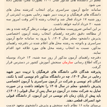
معلم در دانشگاه های مذکور سال ۱۴۰۴ بصورت مجزا نمایش داده
می شود.
سامانه جامع آزمون سراسری برای انتخاب کدرشته محل های
دانشگاه های فرهنگیان و تربیت دبیر شهید رجایی بصورت اینترنتی از
روز شنبه ۱۷ خرداد فعال شد و انتخاب رشته تا آخر وقت امروز سه
شنبه ۲۰ خرداد ادامه خواهد داشت.
بر این اساس ضروریست متقاضیان در مهلت درنظر گرفته شده و بعد
از مطالعه دقیق دفترچه راهنمای انتخاب رشته آزمون اختصاصی
پذیرش دانشجو- معلم سال ۱۴۰۴، با ورود به سامانه جامع آزمون
سراسری و باتوجه به رشته محل های اعلام شده در دفترچه راهنمای
مذکور، نسبت به انتخاب رشته محل های مورد علاقه خود اقدام
نمایند.
دفترچه راهنمای آزمون مذکور از روز سه شنبه، ۱۳ خرداد بوسیله
درگاه اطلاع رسانی
سازمان
سنجش آموزش کشور در دسترس قرار
گرفت.
پذیرفته شدگان غائی دانشگاه های فرهنگیان یا تربیت دبیر شهید
رجایی در سال ۱۴۰۴، چه در دانشگاه مذکور نام نویسی کنند یا نکنند،
امکان نام نویسی و شرکت در آزمون سراسری یا آزمون اختصاصی
پذیرش دانشجو- معلم در سال ۱۴۰۵ را نخواهند داشت و در صورت
تمایل به شرکت مجدد در آزمون دو سال پس از سال قبولی ( ۱۴۰۶)،
باید پیش از پایان زمان نام نویسی در این آزمون، از دانشگاه قبولی
خود انصراف قطعی دهند.
برمبنای ماده ۱۶ نظام نامه سنجش و پذیرش دانشجوی متعهد خدمت