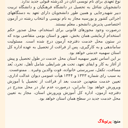
نوع تعهدی برای نام نویسی آنان در کدرشته قبولی جدید ندارد.
دانشجویان شاغل به تحصیل در دانشگاه فرهنگیان و دانشگاه تربیت
دبیر شهیدرجایی و همین طور دانشجویان دارای تعهد به دستگاههای
اجرائی کشور و بورسیه مجاز به نام نویسی و انتخاب رشته در آزمون
اختصاصی پذیرش دانشجو ـ معلم نیستند.
درصورت وجود مجوزهای قانونی برای استخدام، محل صدور حکم
استخدام آزمایشی همان بخش، شهر و استان بومی متقاضی بوده که
در ستون محل خدمت دفترچه آزمون درج شده است. مسئولیت
ساماندهی و به کارگیری، پس از فراغت از تحصیل به عهده اداره کل
استان سهمیه خدمتی خواهد بود.
بر این اساس تغییر سهمیه استان محل خدمت در طول تحصیل و پیش
از آغاز به کار و ایفای تعهد، تحت هر شرایطی شامل تأهل، تجرد، بُعد
مسافت، تکفل، سرپرستی خانواده، فوت والدین وغیره... ممنوعست.
به سبب رای شماره ۱۳۴۳ و ۱۳۴۴ هیأت عمومی دیوان عدالت اداری،
تعیین خدمت متعهدین خدمت بعد از فراغت از تحصیل با آموزش
وپرورش خواهد بود؛ بنابراین، درصورت عدم نیاز در محل مندرج در
دفترچه آزمون، اداره کل آموزش وپرورش استان، مجاز به تعیین
محل خدمت جدید در سطح همان استان خواهد بود.
منبع:
پرتوبلاگ