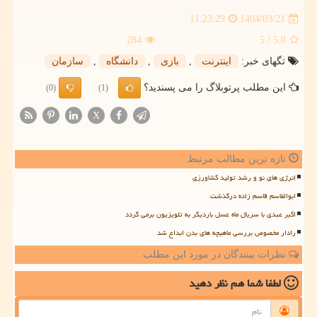
1404/03/21
11:23:29
284
/ 5
5.0
تگهای خبر:
اینترنت
,
بازی
,
دانشگاه
,
سازمان
این مطلب پرتوبلاگ را می پسندید؟
(0)
(1)
X
تازه ترین مطالب مرتبط
انرژی های نو و رشد تولید کشاورزی
ابوالقاسم قاسم زاده درگذشت
اکبر عبدی با سریال ماه عسل باردیگر به تلویزیون برمی گردد
رادار مخصوص بررسی ماهیچه های بدن ابداع شد
نظرات بینندگان در مورد این مطلب
لطفا شما هم
نظر دهید