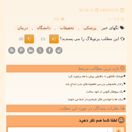
1404/03/26
00:14:11
266
/ 5
5.0
تگهای خبر:
پزشكی
,
تحقیقات
,
دانشگاه
,
درمان
این مطلب پرتوبلاگ را می پسندید؟
(0)
(1)
X
تازه ترین مطالب مرتبط
موشک فالکون ۹ دقایقی پیش با ماه برخورد کرد
رادار مخصوص بررسی ماهیچه های بدن ابداع شد
یک بیوهکر کلونی از خود ساخت
ربات ها با خواندن فکر فرمانبردار شما می شوند
نظرات بینندگان در مورد این مطلب
لطفا شما هم
نظر دهید