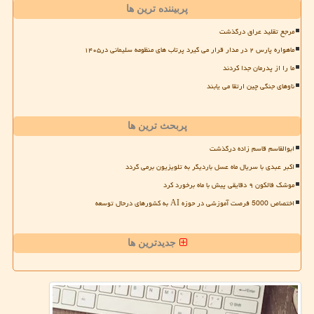
پربیننده ترین ها
مرجع تقلید عراق درگذشت
ماهواره پارس ۲ در مدار قرار می گیرد پرتاب های منظومه سلیمانی در۱۴۰۵
ما را از پدرمان جدا کردند
ناوهای جنگی چین ارتقا می یابند
پربحث ترین ها
ابوالقاسم قاسم زاده درگذشت
اکبر عبدی با سریال ماه عسل باردیگر به تلویزیون برمی گردد
موشک فالکون ۹ دقایقی پیش با ماه برخورد کرد
اختصاص 5000 فرصت آموزشی در حوزه AI به کشورهای درحال توسعه
جدیدترین ها