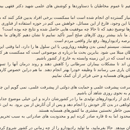
هیم تا عموم مخاطبان با دستاوردها و کوشش های علمی شهید دکتر فقهی بیش
سیار گسترده ای انجام شده است اما ممکنست برخی افراد بدبین فکر کنند که
 با این وجود، فارغ از این مسائل، خواهش می کنم در حوزه استفاده از فناوری 
روها توضیح دهید که تا حالا چه موفقیت هایی حاصل شده و نتایج چه بوده است؟
ا باید بیشتر روی کارهای صلح آمیز تأکید نماییم تا نشان دهیم کارهای ما ب
ه رادیوداروها، رفع نیاز واقعی مردم است.
ند، سیستم ایمنی بدن وظیفه رویارویی با این سلول ها را دارد، اما وقتی ای
ن مبتلا می شود. بنابرین بحث ما درباره ی موضوعی است که ممکنست هر کدا
نده است که در این زمینه وابسته به خارج از کشور باشیم.
 اند تا مشکلات بیماران سرطانی را کاهش دهند و روند درمان آنها را تسهی
ن یاری می رسانند تا وظیفه خودرا بهتر انجام دهند. ما هم دراین خصوص کار
 کشورهای همسایه و حتی فراتر از آن کمک نماییم.
، سرعت پیشرفت علمی و حمایت های دولتی از پیشرفت علمی، نمی گویم این چش
م به نحوی روزی شاهد آن باشیم.
دی از رادیوداروهای تولیدی ما را در کشورشان دارند و این خیلی موضوع جذا
کوتاهی در بدن کار خودش را انجام دهد و پس از آن آثارش از بین برود. به این
به همین خاطر نخستین مشتری ما کشورهای همسایه هستند.
البته در گذشته هم ما تعدادی از این رادیوداروها را هرچند محدود اما به ۵ قاره صادر کرده ایم و محدودیت های صادراتی به سب
یدهد. حالا بفرمایید، ما تولید رادیودارو را از چه زمانی در کشور شروع کردی