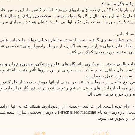
شرفته چگونه است؟
از دهه ۱۹۵۰ میلادی شروع شد؛ اولین بار با یُد-۱۳۱ برای درمان بیماریهای تیروئید. اما در کشور ما، این م
صل یک سال یا دو سال و کار یک دولت نیست. متخصصین زیادی از سال ها ق
زان دیگر در بین ما نیستند، مثل دکتر اولیایی، که خودشان هم دچار بیماری سرط
اده ایم...
 اخیر شتاب بیشتری گرفته است. البته در مقاطع مختلف دولت ها حمایت هایی 
نقطه قابل قبولی قرار داریم. هم اکنون، از مرحله رادیوداروهای تشخیصی عبو
خیصی به تشخیص سرطان کمک می کنند.
العات بالینی شدند. با همکاری دانشگاه های علوم پزشکی، همچون تهران و ه
 های بالینی انجام شده است. برخی از این داروها تأثیر مثبت داشتند و حا
ی است، وارد عمل شده است.
مختص نوع خاصی از سرطان هستند. در برخی از آنها موفق شدیم نیاز کل کشور ر
در مرحله آزمایش های بالینی هستیم و تولید انبوه در دستور کار قرار دارد. 
 وارد حوزه درمان شده اند.
یکی از تازه ترین دستاوردهای ما، دارویی با پایه گالیوم-۶۸ آرام توئه است. این ها نسل جدیدی از رادیوداروها هستند که به آنها 
هوشمند» می گویند. این دسته از داروها متناظر با رویکرد جدیدی در درمان به نام Personalized medicine یا درما
احی و تجویز می شود.
320
/ 5
5.0