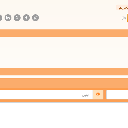
حریم
X
(0)