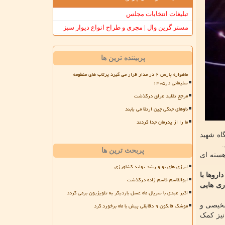
تبلیغات انتخابات مجلس
مستر گرین وال | مجری و طراح انواع دیوار سبز
پربیننده ترین ها
ماهواره پارس ۲ در مدار قرار می گیرد پرتاب های منظومه
سلیمانی در۱۴۰۵
مرجع تقلید عراق درگذشت
ناوهای جنگی چین ارتقا می یابند
ما را از پدرمان جدا کردند
اه شهید
پربحث ترین ها
 هسته ای
انرژی های نو و رشد تولید کشاورزی
روها با
ابوالقاسم قاسم زاده درگذشت
ری هایی
اکبر عبدی با سریال ماه عسل باردیگر به تلویزیون برمی گردد
موشک فالکون ۹ دقایقی پیش با ماه برخورد کرد
شخیصی و
نیز کمک