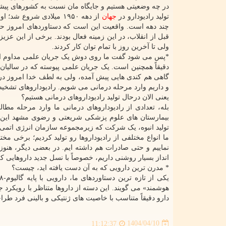
در چه وضعیتی هستیم و جایگاه مان نسبت به کشورهای پی
تولید رادیودارو در
جهان
چند دهه است. واقعیت این است که دستاوردهای امروز حا
قبل از انقلاب، در این زمینه فعال بودند. برخی از این عزی
ولی تا آخرین روز با تمام توان کار کردند.
*پس می شود گفت ما روی دوش یک جریان علمی مداوم ایست
دقیقاً همچنین است. یک جریان علمی پیوسته که در سالیان
گاهی هم کندی هایی پیش آمده، ولی به لطف خدا امروز در 
و داریم وارد مرحله درمانی می شویم. رادیوداروهای تش
یعنی الان درحال تولید رادیوداروهای درمانی هستیم؟
بله، تعدادی از رادیوداروهای درمانی ما وارد مرحله مط
بیمارستان های علوم پزشکی شریعتی و رضوی مشهد این تست
تولید انبوه، یک شرکت که زیرمجموعه سازمان انرژی اتم
ما انواع مختلفی از رادیوداروها رو تولید کردیم؛ برخی 
نماییم و حتی صادرات هم داشته ایم. در بعضی دیگر، هنوز 
انداز بسیار روشنی داریم، خصوصاً با نسل جدید داروهایی که
*
مدرن ترین دارویی که به آن دست یافته اید، چیست؟
دارو دقیقاً متناسب با خاصیت های ژنتیکی و بالینی فرد طر
1404/04/10
11:12:37