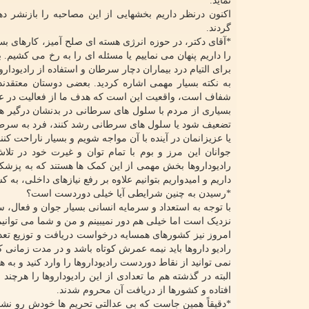
نماید.
اکنون درنظر داریم بخشهایی از این مصاحبه را بازنشر د
گردند.
*آقای دکتر، در حوزه انرژی هسته ای صلح آمیز، کارهای ب
را داریم پنهان می نماییم یا مسئله ای را به رخ می کشیم.
برای التیام درد بیماران دچار سرطان و استفاده از رادیودا
به نکته بسیار مهمی اشاره کردید. بعضی دوستان معتقدند م
شفاف است، واقعیت این است که هدف ما از فعالیت در عرص
بسیاری از مردم با سلول های سرطانی در بدنشان درگیر هست
تضعیف شود یا سلول های سرطانی رشد کنند، فرد به سرطا
یا عزیزانمان در آینده با آن مواجه شویم و بسیار ناراحت کن
جوانان این مرز و بوم با تمام توان و غیرت خود در تلاش
رادیوداروها بخش مهمی از این کمک ها هستند که به پزشکا
داریم و امیدواریم بتوانیم علاوه بر رفع نیازهای داخلی، به
*رسیدن به چنین شرایطی آیا خیلی دوردست است؟
با توجه به استعداد و سرمایه انسانی بسیار جوان و فعال
نزدیک است اما خیلی هم دور نمیبینم و من و شما می توانی
امروز نیز کشورهای همسایه درخواست دریافت و توزیع تعدا
رادیو داروها باید نیمه عمرش کوتاه باشد و در مدت زمانی 
نمی توانید از نقاط دوردست رادیوداروها را وارد کنید و 
افتاده و کشورها از دریافت آن محروم شدند.
*دقیقاً همین جاست که بی عدالتی تحریم ها خودش رو نشان م