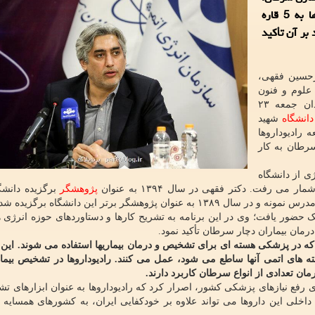
رفع وابستگی به خارج از کشور و صادرات رادیوداروها به 5 قاره
بر آن تأکید
رحسین فقهی،
لوم و فنون
هسته ای، در حمله رژیم غاصب صهیونیستی در بامدادان جمعه ۲۳
دانشگاه
شهید
رادیوداروها
رطان به کار
ی از دانشگاه
 رفت. دکتر فقهی در سال ۱۳۹۴ به عنوان
پژوهشگر
برگزیده دانشگ
ز شبکه یک حضور یافت؛ وی در این برنامه به تشریح کارها و دستاوردهای حوزه انرژی
رمان بیماران دچار سرطان تأکید نمود.
 که در پزشکی هسته ای برای تشخیص و درمان بیماریها استفاده می شوند. این دا
ز هسته های اتمی آنها ساطع می شود، عمل می کنند. رادیوداروها در تشخیص بیما
ان تعدادی از انواع سرطان کاربرد دارند.
ی رفع نیازهای پزشکی کشور، اصرار کرد که رادیوداروها به عنوان ابزارهای ت
 داخلی این داروها می تواند علاوه بر خودکفایی ایران، به کشورهای همسایه 