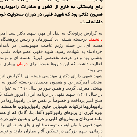
همچون نکاتی بود که شهید فقهی در دوران مسئولیت خود 
داشته است.
به گزارش پرتوبلاگ به نقل از مهر، شهید دکتر سید امی
دانشمند
برجسته هسته ای کشورمان و رییس پژوهشگاه ع
خردادماه به شهادت رسید. شهید فقهی عضو هیات علمی
بهشتی بود و در عرصه تخصصی فیزیک هسته ای و توسعه 
فعالیت داشت که این داروها عمدتا برای
درمان
بیماری س
می روند.
شهید فقهی دارای دکتری مهندسی هسته ای با گرایش انرژ
صنعتی امیرکبیر بود و همچون محققان برجسته کشور به شمار می
بهشتی معرفی گردید و همین طور در سال ۱۳۹۰ به عنوان مدرس نمونه و در سال ۱۳۸۹ به عنوان پژوهشگر برتر این دانشگاه برگزیده شد.
در سال ۱۴۰۱، شهید فقهی در برنامه ایران امرو
صلح آمیز پرداخت و خصوصاً بر نقش حیاتی رادیوداروها در د
رادیوداروها ترکیبات شیمیایی حاوی رادیوایزوتوپ ها هستند
بهره گیری از پرتوهای رادیواکتیو (آلفا، بتا، گاما) که ا
مانند سرطان و بیماریهای قلبی و عروقی و همین طور در درم
شهید فقهی با بیان اهمیت توسعه فناوری های هسته ای برا
درمانی، سهم بزرگی در تسکین آلام بیماران دارند و تولید