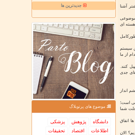
جدیدترین ها
تر آشنا
 موضوعی
هسته ای
طورکامل
ن سیستم
م از ما
ل کنند.
های جدی
م انداز
بی است؛
موضوع های پرتوبلاگ
 علت شما
ب تحریم ها اتفاق
دانشگاه
پژوهش
پزشكی
اطلاعات
اقتصاد
تحقیقات
م؟ الان