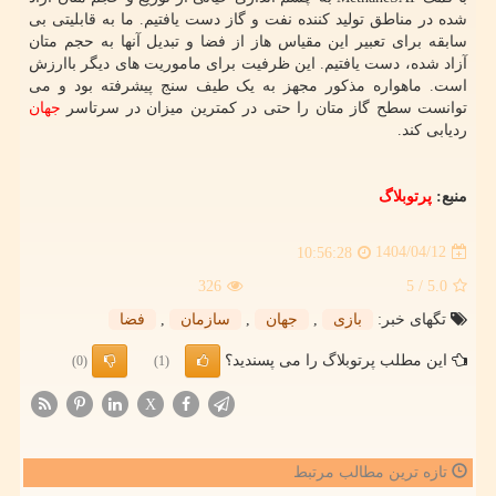
شده در مناطق تولید کننده نفت و گاز دست یافتیم. ما به قابلیتی بی
سابقه برای تعبیر این مقیاس هاز از فضا و تبدیل آنها به حجم متان
آزاد شده، دست یافتیم. این ظرفیت برای ماموریت های دیگر باارزش
است. ماهواره مذکور مجهز به یک طیف سنج پیشرفته بود و می
توانست سطح گاز متان را حتی در کمترین میزان در سرتاسر
جهان
ردیابی کند.
منبع:
پرتوبلاگ
1404/04/12
10:56:28
326
/ 5
5.0
تگهای خبر:
بازی
,
جهان
,
سازمان
,
فضا
این مطلب پرتوبلاگ را می پسندید؟
(0)
(1)
X
تازه ترین مطالب مرتبط