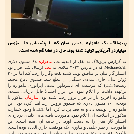
پرتوبلاگ: یک ماهواره ردیابی متان که با پشتیبانی جف بزوس
میلیاردر آمریکایی تولید شده بود، حال در فضا گم شده است.
به گزارش پرتوبلاگ به نقل از ایندپندنت،
ماهواره
۸۸ میلیون دلاری
MethaneSAT که در مارس ۲۰۲۴ میلادی به
فضا
ارسال شد، قرار بود
انتشار گاز متان در مناطق تولید کننده نفت وگاز را رصد کند اما در ۲۰
ژوئن سال جاری میلادی سیگنال آن قطع شد. صندوق دفاع محیط
زیست(EDF) که موسسه ای ناسودآور است، اپراتوری ماهواره را
برعهده داشت و اعلام نمود این ابزار احتمالاً قابل بازیابی نیست.
ماهواره آخرین بار بر فراز نروژ رصد شده بود.
سازمان
مذکور با
بودجه ۱۰۰ میلیون دلاری که صندوق بزوس ارث اهدا کرده بود، این
ماهواره را توسعه داد و به فضا پرتاب کرد. اما EDF با وجود خسارت
مذکور در اطلاعیه ای اعلام نمود ماموریت یافته هایی کلیدی درباره ی
انتشار گاز متان را به دست آورد. در بیانیه آن آمده است: این
ماموریت از نظر علمی و فناوری یک موفقیت خارق العاده بوده است.
با کمک MethaneSAT به چشم اندازی حیاتی از توزیع و حجم متان آزاد