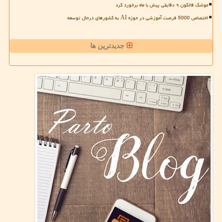
موشک فالکون ۹ دقایقی پیش با ماه برخورد کرد
اختصاص 5000 فرصت آموزشی در حوزه AI به کشورهای درحال توسعه
جدیدترین ها