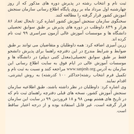
ثبت نام و انتخاب رشته در پذیرش دوره های مذکور که از روز
چهارشنبه اول مرداد ماه بر روی پایگاه اطلاع رسانی سازمان سنجش
آموزش کشور قرار گرفته را مطالعه کنند.
سخنگوی سازمان سنجش آموزش کشور اشاره کرد: تابحال تعداد ۸۶
هزار و ۸۴۹ داوطلب در دوره های پذیرش بر طبق سوابق تحصیلی
دانشگاه ها و موسسات آموزش عالی آزمون سراسری ۹۹ ثبت نام
کرده اند.
زرین آمیزی اضافه کرد: همه داوطلبان و متقاضیان می توانند بر طبق
ضوابط و شرایط مندرج در این دفترچه راهنما برای پذیرش دانشجو
فقط بر طبق سوابق تحصیلی(معدل کتبی دیپلم) در دانشگاه ها و
موسسات آموزش عالی در ایام فوق به سایت اطلاع رسانی این
سازمان به آدرس www.sanjesh.org مراجعه کنند و نسبت به ثبت نام و
تکمیل فرم انتخاب رشته(حداکثر ۱۰۰ کدرشته) به روش اینترنتی،
اقدام نمایند.
وی اشاره کرد: داوطلبان در نظر داشته باشند، طبق اطلاعیه سازمان
سنجش آموزش کشور، نسخه های قبلی دفترچه راهنمای ثبت نام که
در تاریخ های هشتم بهمن ۹۸ و ۱۸ فروردین ۹۹ در سایت این سازمان
قرار گرفته است، غیر قابل استفاده بوده و از درجه اعتبار ساقط
است.