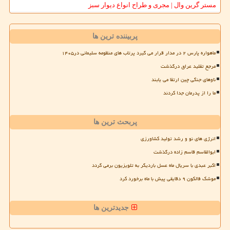
مستر گرین وال | مجری و طراح انواع دیوار سبز
پربیننده ترین ها
ماهواره پارس ۲ در مدار قرار می گیرد پرتاب های منظومه سلیمانی در۱۴۰۵
مرجع تقلید عراق درگذشت
ناوهای جنگی چین ارتقا می یابند
ما را از پدرمان جدا کردند
پربحث ترین ها
انرژی های نو و رشد تولید کشاورزی
ابوالقاسم قاسم زاده درگذشت
اکبر عبدی با سریال ماه عسل باردیگر به تلویزیون برمی گردد
موشک فالکون ۹ دقایقی پیش با ماه برخورد کرد
جدیدترین ها