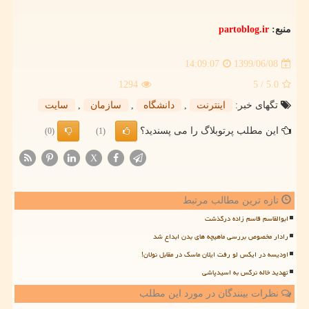
منبع:
partoblog.ir
1399/06/08
14:09:07
1294
/ 5
5.0
تگهای خبر:
اینترنت
,
دانشگاه
,
سازمان
,
سایت
این مطلب پرتوبلاگ را می پسندید؟
(0)
(1)
X
تازه ترین مطالب مرتبط
ابوالقاسم قاسم زاده درگذشت
رادار مخصوص بررسی ماهیچه های بدن ابداع شد
اودیسه در ایکس لو رفت ایلان ماسک در مقابل نولان!
تهدید خاله نرگس به اسیدپاشی
نظرات بینندگان در مورد این مطلب