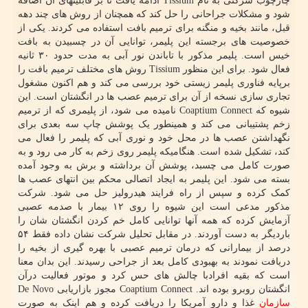
چارچوب شرکتی به نام Tissium ادامه یافت تا بر قابلیتهای آن اضافه
شود و مشکلات جراحانی را حل کند که همچنان از روش های چند دهه
قبل، مانند بخیه و منگنه برای ترمیم بافت استفاده می کردند. یکی از
خصوصیت های برجسته این پلیمر، توانایی آن در چسبیدن به بافت
خیس است. پلیمر مذکور با تاباندن نور آبی به مدت حدود ۳۰ ثانیه
فعال شود. برای این منظور Tissium روش های مختلف ترمیم بافت را
برپایه فناوری پلیمر زیستی خود بررسی می کند و هم اکنون مشغول
تجاری سازی نسخه از آن برای ترمیم عصب ها در انگشتان است. این
شیوه که Coaptium Connect نامیده می شود، از پلیمری که از ترمیم
زخم پشتیبانی می کند و همینطور یک پوشش چاپ سه بعدی برای
نگهداشتن عصب ها در محل خود و نوری آبی که پلیمر را فعال می
کند، تشکیل شده است. هنگامیکه پلیمر روی زخم به کار می رود و به
صورت کامل می چسبد، پوشش آن برداشته و برش به وجود آمده
بسته می شود. این پلیمر به ایجاد اتصالی محکم بین انتهای عصب ها
کمک کرده و سپس از راه فرایند هیدرولیز حل می شود. شرکت
مذکور مدعی است این شیوه را روی ۱۲ بیمار با صدمه عصبی
آزمایش کرده که همه آنها توانایی کامل خم کردن انگشتان شان را
باردیگر به دست آوردند. در مقابل تحلیل شرکت نشان داده فقط ۵۴
درصد از بیمارانی که درمان ترمیم عصبی با بهره گیری از بخیه را
دریافت نمودند به بهبودی کامل بعد از جراحی رسیدند. این بدان معنا
است که بقیه افرادبا چالش های حس کرد و موتور فعالیت درآن
انگشتان روبرو بوده اند. Coaptium Connect مجوز بازاریابی De Novo
سازمان
غذا و دارو آمریکا را دریافت کرده و هم اینک به صورت