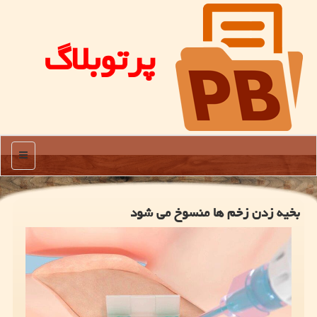
پرتوبلاگ
منو
بخیه زدن زخم ها منسوخ می شود