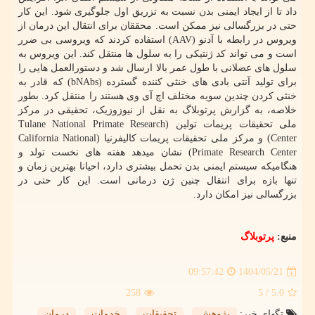
داد تا از ایجاد ایمنی بدن نسبت به تزریق اول جلوگیری شود. این کار
حتی در بزرگسالی نیز ممکن است. محققان برای انتقال این درمان از
ویروس در رابطه با آدنو (AAV) استفاده کردند که ویروسی بی ضرر
است و می تواند کد ژنتیکی را به سلول ها منتقل کند. این ویروس به
سلول های عضلانی با طول عمر بالا ارسال شد و دستورالعمل هایی را
برای تولید آنتی بادی های خنثی کننده گسترده (bNAbs) که قادر به
خنثی کردن چندین سویه مختلف اچ آی وی هستند را منتقل کرد. بطور
خلاصه، به گزارش پرتوبلاگ به نقل از نیوزوزیک، تحقیقی در مرکز
ملی تحقیقات پریمات تولین (Tulane National Primate Research
Center) و مرکز ملی تحقیقات پریمات کالیفرنیا (California National
Primate Research Center) نشان میدهد هفته های نخست تولد و
هنگامیکه سیستم ایمنی بدن تحمل بیشتری دارد، احیانا بهترین زمان و
تنها بازه برای انتقال چنین ژن درمانی است. این کار حتی در
بزرگسالی نیز امکان دارد.
منبع:
پرتوبلاگ
1404/05/21
09:57:42
258
/ 5
5.0
تگهای خبر:
پژوهش
,
تحقیقات
,
خدمات
,
درمان