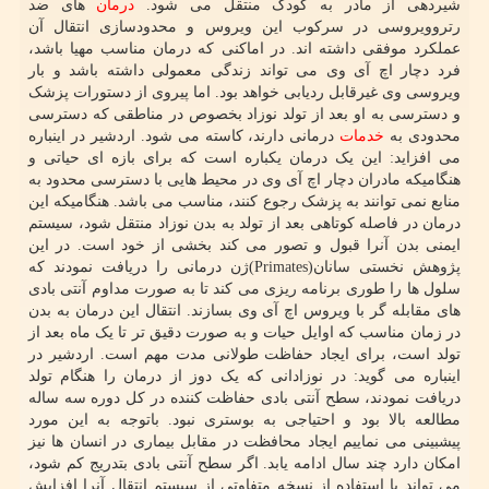
شیردهی از مادر به کودک منتقل می شود.
درمان
های ضد
رتروویروسی در سرکوب این ویروس و محدودسازی انتقال آن
عملکرد موفقی داشته اند. در اماکنی که درمان مناسب مهیا باشد،
فرد دچار اچ آی وی می تواند زندگی معمولی داشته باشد و بار
ویروسی وی غیرقابل ردیابی خواهد بود. اما پیروی از دستورات پزشک
و دسترسی به او بعد از تولد نوزاد بخصوص در مناطقی که دسترسی
محدودی به
خدمات
درمانی دارند، کاسته می شود. اردشیر در اینباره
می افزاید: این یک درمان یکباره است که برای بازه ای حیاتی و
هنگامیکه مادران دچار اچ آی وی در محیط هایی با دسترسی محدود به
منابع نمی توانند به پزشک رجوع کنند، مناسب می باشد. هنگامیکه این
درمان در فاصله کوتاهی بعد از تولد به بدن نوزاد منتقل شود، سیستم
ایمنی بدن آنرا قبول و تصور می کند بخشی از خود است. در این
پژوهش نخستی سانان(Primates)ژن درمانی را دریافت نمودند که
سلول ها را طوری برنامه ریزی می کند تا به صورت مداوم آنتی بادی
های مقابله گر با ویروس اچ آی وی بسازند. انتقال این درمان به بدن
در زمان مناسب که اوایل حیات و به صورت دقیق تر تا یک ماه بعد از
تولد است، برای ایجاد حفاظت طولانی مدت مهم است. اردشیر در
اینباره می گوید: در نوزادانی که یک دوز از درمان را هنگام تولد
دریافت نمودند، سطح آنتی بادی حفاظت کننده در کل دوره سه ساله
مطالعه بالا بود و احتیاجی به بوستری نبود. باتوجه به این مورد
پیشبینی می نماییم ایجاد محافظت در مقابل بیماری در انسان ها نیز
امکان دارد چند سال ادامه یابد. اگر سطح آنتی بادی بتدریج کم شود،
می تواند با استفاده از نسخه متفاوتی از سیستم انتقال آنرا افزایش