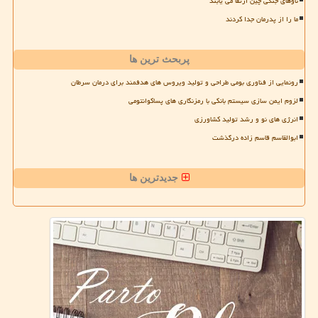
ناوهای جنگی چین ارتقا می یابند
ما را از پدرمان جدا کردند
پربحث ترین ها
رونمایی از فناوری بومی طراحی و تولید ویروس های هدفمند برای درمان سرطان
لزوم ایمن سازی سیستم بانکی با رمزنگاری های پساکوانتومی
انرژی های نو و رشد تولید کشاورزی
ابوالقاسم قاسم زاده درگذشت
جدیدترین ها