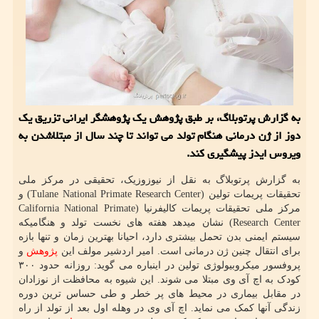
به گزارش پرتوبلاگ، بر طبق پژوهش یک پژوهشگر ایرانی تزریق یک
دوز از ژن درمانی هنگام تولد می تواند تا چند سال از مبتلاشدن به
ویروس ایدز پیشگیری کند.
به گزارش پرتوبلاگ به نقل از نیوزوزیک، تحقیقی در مرکز ملی
تحقیقات پریمات تولین (Tulane National Primate Research Center) و
مرکز ملی تحقیقات پریمات کالیفرنیا (California National Primate
Research Center) نشان میدهد هفته های نخست تولد و هنگامیکه
سیستم ایمنی بدن تحمل بیشتری دارد، احیانا بهترین زمان و تنها بازه
برای انتقال چنین ژن درمانی است. امیر اردشیر مولف این
پژوهش
و
پروفسور میکروبیولوژی تولین در اینباره می گوید: روزانه حدود ۳۰۰
کودک به اچ آی وی مبتلا می شوند. این شیوه به محافظت از نوزادان
در مقابل بیماری در محیط های پر خطر و طی حساس ترین دوره
زندگی آنها کمک می نماید. اچ آی وی در وهله اول بعد از تولد از راه